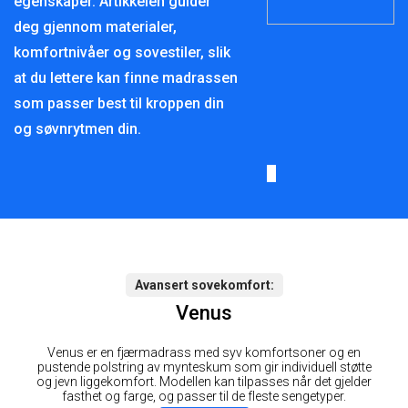
egenskaper. Artikkelen guider
deg gjennom materialer,
komfortnivåer og sovestiler, slik
at du lettere kan finne madrassen
som passer best til kroppen din
og søvnrytmen din.
Avansert sovekomfort
Venus
Venus er en fjærmadrass med syv komfortsoner og en
pustende polstring av mynteskum som gir individuell støtte
og jevn liggekomfort. Modellen kan tilpasses når det gjelder
fasthet og farge, og passer til de fleste sengetyper.