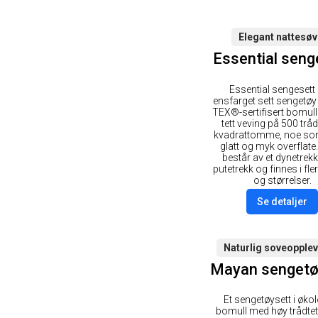
Elegant nattesø
Essential seng
Essential sengesett 
ensfarget sett sengetøy
TEX®-sertifisert bomul
tett veving på 500 tråd
kvadrattomme, noe som
glatt og myk overflate.
består av et dynetrekk
putetrekk og finnes i fle
og størrelser.
Se detaljer
Naturlig soveopple
Mayan sengetø
Et sengetøysett i øko
bomull med høy trådtet