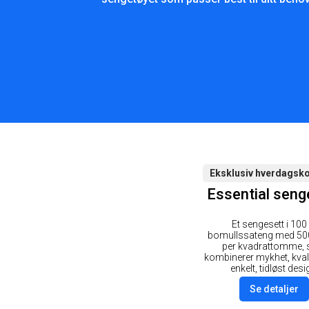
Eksklusiv hverdagsk
Essential seng
Et sengesett i 100
bomullssateng med 500
per kvadrattomme,
kombinerer mykhet, kvali
enkelt, tidløst desi
Se detaljer