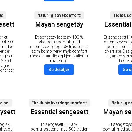
vn
Naturlig sovekomfort
Tidløs s
esett
Mayan sengetøy
Essential
er et
Et sengetøy laget av 100 %
Et sengesett i
 i OEKO-
økologisk bomull med
satengveving og
l med en
satengveving og høy trådtetthet,
som gir en gl
er per
som kombinerer myk komfort
overflate. Desi
 gir en
med et naturlig og kjemikaliefritt
nyanser som 
 Settet
materiale.
fleste
 og et
Se detaljer
Se d
re farger
velse
Eksklusiv hverdagskomfort
Naturlig 
ysett
Essential sengesett
Mayan se
logisk
Et sengesett i 100 %
Et sengetøys
thet og
bomullssateng med 500 tråder
bomull med sat