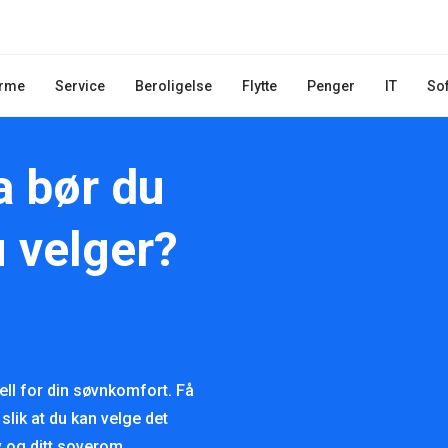
rme
Service
Beroligelse
Flytte
Penger
IT
So
a bør du
u velger?
ell for din søvnkomfort. Få
slik at du kan velge det
v og ditt soverom.