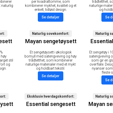
binerer
per kvadrattomme, som
trådtetthet,
 naturlig
kombinerer mykhet, kvalitet og et
naturlige mate
enkelt, tidløst design.
og holdba
Se detaljer
Se d
rt
Naturlig sovekomfort
Naturlig 
esett
Mayan sengetøysett
Essentia
 %
Et sengetøysett i økologisk
Et sengetøy i 
 høy
bomull med satengveving og høy
satengveving og
arget stil
trådtetthet, som kombinerer
som gir en gl
ort og
naturlige materialer med et mykt
overflate. Desi
sign.
og holdbart tekstil.
nyanser som 
fleste
Se detaljer
Se d
ort
Eksklusiv hverdagskomfort
Naturlig 
ysett
Essential sengesett
Mayan se