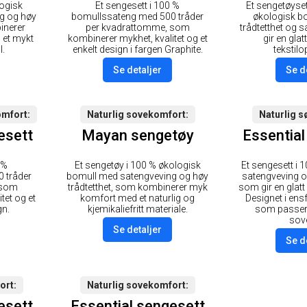
logisk
Et sengesett i 100 %
Et sengetøyset
g og høy
bomullssateng med 500 tråder
økologisk b
inerer
per kvadrattomme, som
trådtetthet og 
 et mykt
kombinerer mykhet, kvalitet og et
gir en gla
l.
enkelt design i fargen Graphite.
tekstilo
Se detaljer
Se d
omfort
Naturlig sovekomfort
Naturlig 
esett
Mayan sengetøy
Essential
 %
Et sengetøy i 100 % økologisk
Et sengesett i
 tråder
bomull med satengveving og høy
satengveving og
 som
trådtetthet, som kombinerer myk
som gir en glatt
tet og et
komfort med et naturlig og
Designet i en
gn.
kjemikaliefritt materiale.
som passer i
sov
Se detaljer
Se d
ort
Naturlig sovekomfort
esett
Essential sengesett