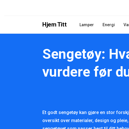
Hjem Titt
Lamper
Energi
Va
Sengetøy: Hv
vurdere før d
Et godt sengetøy kan gjøre en stor forskj
oversikt over materialer, design og pleie, 
sengetøyet som passer best til ditt beho