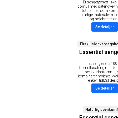
Et sengetøysett i øko
bomull med satengvevin
trådtetthet, som komb
naturlige materialer med
og holdbart teksti
Se detaljer
Eksklusiv hverdagsk
Essential seng
Et sengesett i 100
bomullssateng med 500
per kvadrattomme,
kombinerer mykhet, kvali
enkelt, tidløst desi
Se detaljer
Naturlig søvnkomf
Essential seng