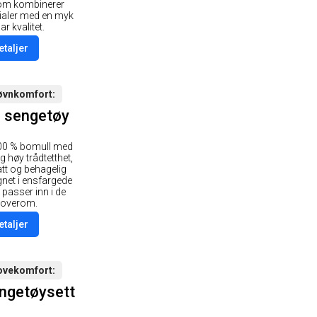
 som kombinerer
rialer med en myk
r kvalitet.
etaljer
søvnkomfort
l sengetøy
100 % bomull med
 høy trådtetthet,
att og behagelig
gnet i ensfargede
passer inn i de
 soverom.
etaljer
sovekomfort
ngetøysett