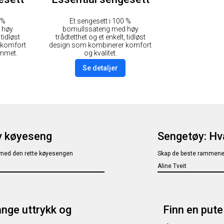
 %
Et sengesett i 100 %
 høy
bomullssateng med høy
 tidløst
trådtetthet og et enkelt, tidløst
 komfort
design som kombinerer komfort
ommet.
og kvalitet.
Se detaljer
av køyeseng
Sengetøy: Hva
 med den rette køyesengen
Skap de beste rammene 
Aline Tveit
ange uttrykk og
Finn en pute