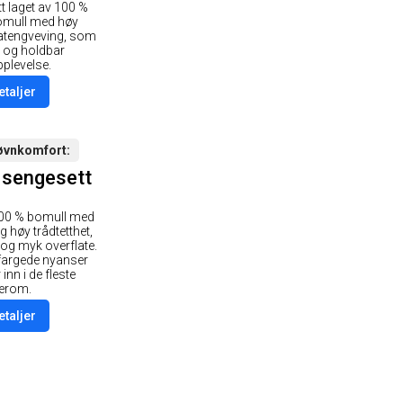
t laget av 100 %
omull med høy
satengveving, som
tt og holdbar
pplevelse.
etaljer
søvnkomfort
 sengesett
 100 % bomull med
 høy trådtetthet,
 og myk overflate.
sfargede nyanser
nn i de fleste
erom.
etaljer