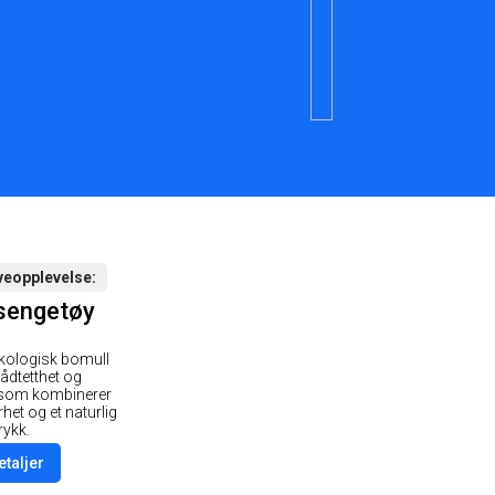
veopplevelse
sengetøy
økologisk bomull
ådtetthet og
 som kombinerer
het og et naturlig
rykk.
etaljer