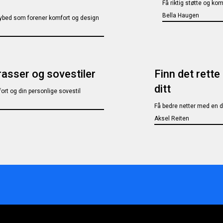
Få riktig støtte og ko
Bella Haugen
daybed som forener komfort og design
rasser og sovestiler
Finn det rette
ditt
ort og din personlige sovestil
Få bedre netter med en d
Aksel Reiten