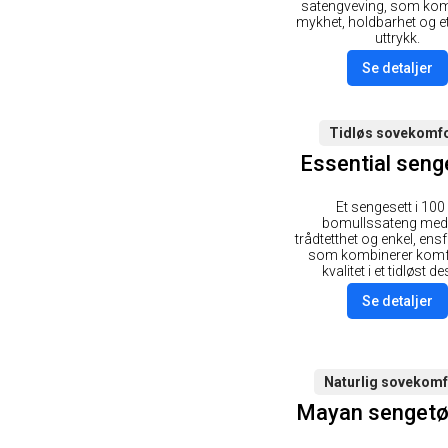
satengveving, som kom
mykhet, holdbarhet og et
uttrykk.
Se detaljer
Tidløs sovekomfo
Essential seng
Et sengesett i 100
bomullssateng med
trådtetthet og enkel, ensf
som kombinerer komf
kvalitet i et tidløst de
Se detaljer
Naturlig sovekomf
Mayan sengetø