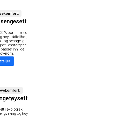
ovekomfort
 sengesett
 100 % bomull med
 høy trådtetthet,
att og behagelig
gnet i ensfargede
passer inn i de
 soverom.
etaljer
sovekomfort
ngetøysett
ett i økologisk
engveving og høy