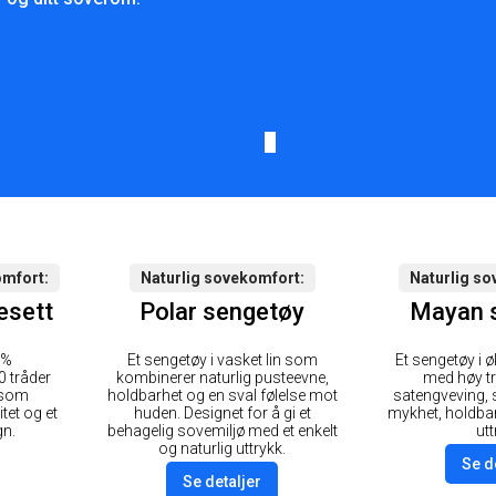
omfort
Naturlig sovekomfort
Naturlig so
esett
Polar sengetøy
Mayan 
 %
Et sengetøy i vasket lin som
Et sengetøy i 
 tråder
kombinerer naturlig pusteevne,
med høy tr
 som
holdbarhet og en sval følelse mot
satengveving,
tet og et
huden. Designet for å gi et
mykhet, holdbar
gn.
behagelig sovemiljø med et enkelt
utt
og naturlig uttrykk.
Se d
Se detaljer