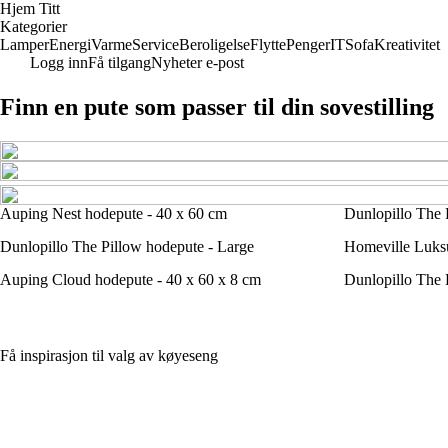
Hjem Titt
Kategorier
Lamper
Energi
Varme
Service
Beroligelse
Flytte
Penger
IT
Sofa
Kreativitet
Logg inn
Få tilgang
Nyheter e-post
Finn en pute som passer til din sovestilling
Auping Nest hodepute - 40 x 60 cm
Dunlopillo The P
Dunlopillo The Pillow hodepute - Large
Homeville Luks
Auping Cloud hodepute - 40 x 60 x 8 cm
Dunlopillo The 
Få inspirasjon til valg av køyeseng