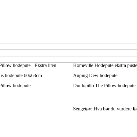
illow hodepute - Ekstra liten
Homeville Hodepute ekstra pus
us hodepute 60x63cm
Auping Dew hodepute
Pillow hodepute
Dunlopillo The Pillow hodepute 
Sengetøy: Hva bør du vurdere fø