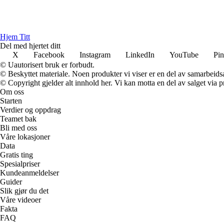
Hjem Titt
Del med hjertet ditt
X
Facebook
Instagram
LinkedIn
YouTube
Pin
© Uautorisert bruk er forbudt.
© Beskyttet materiale. Noen produkter vi viser er en del av samarbeid
© Copyright gjelder alt innhold her. Vi kan motta en del av salget via pr
Om oss
Starten
Verdier og oppdrag
Teamet bak
Bli med oss
Våre lokasjoner
Data
Gratis ting
Spesialpriser
Kundeanmeldelser
Guider
Slik gjør du det
Våre videoer
Fakta
FAQ