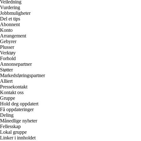
Veiledning
Vurdering
Jobbmuligheter
Del et tips
Abonnent
Konto
Arrangement
Gebyrer
Plusser
Verktøy
Forhold
Annonsepartner
Støtter
Markedsføringspartner
Alliert
Pressekontakt
Kontakt oss
Gruppe
Hold deg oppdatert
Få oppdateringer
Deling
Månedlige nyheter
Fellesskap
Lokal gruppe
Linker i innholdet