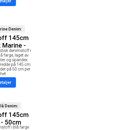
etaljer
rine Denim
off 145cm
 Marine -
astisk denimstoff i
0cm
 farge, laget av
ster og spandex.
 bredde på 145 cm
gder på 50 cm per
het.
etaljer
Blå Denim
off 145cm
 - 50cm
mstoff i blå farge