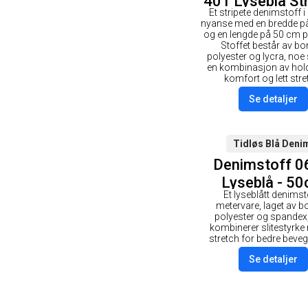
401 Lyseblå Str
Et stripete denimstoff i
50cm
nyanse med en bredde p
og en lengde på 50 cm p
Stoffet består av bo
polyester og lycra, noe
en kombinasjon av hold
komfort og lett stre
Se detaljer
Tidløs Blå Deni
Denimstoff 0
Lyseblå - 5
Et lyseblått denimsto
metervare, laget av b
polyester og spande
kombinerer slitestyrke 
stretch for bedre beveg
Se detaljer