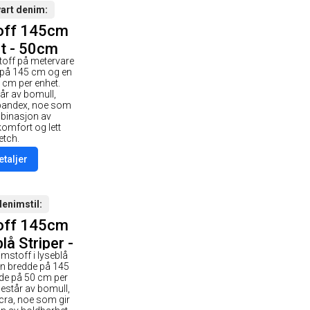
vart denim
off 145cm
t - 50cm
toff på metervare
 på 145 cm og en
 cm per enhet.
tår av bomull,
spandex, noe som
mbinasjon av
komfort og lett
etch.
etaljer
denimstil
off 145cm
å Striper -
imstoff i lyseblå
0cm
n bredde på 145
de på 50 cm per
består av bomull,
ycra, noe som gir