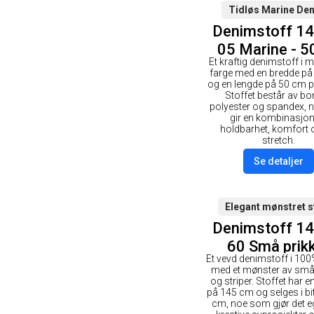
Tidløs Marine De
Denimstoff 1
05 Marine - 
Et kraftig denimstoff i 
farge med en bredde p
og en lengde på 50 cm p
Stoffet består av bo
polyester og spandex,
gir en kombinasjon
holdbarhet, komfort o
stretch.
Se detaljer
Elegant mønstret s
Denimstoff 1
60 Små prik
Et vevd denimstoff i 10
Striper - 5
med et mønster av små 
og striper. Stoffet har 
på 145 cm og selges i bi
cm, noe som gjør det e