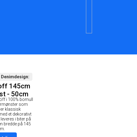
 Denimdesign
off 145cm
st - 50cm
off i 100% bomull
ermønster som
er klassisk
med et dekorativt
 leveres i biter på
en bredde på 145
cm.