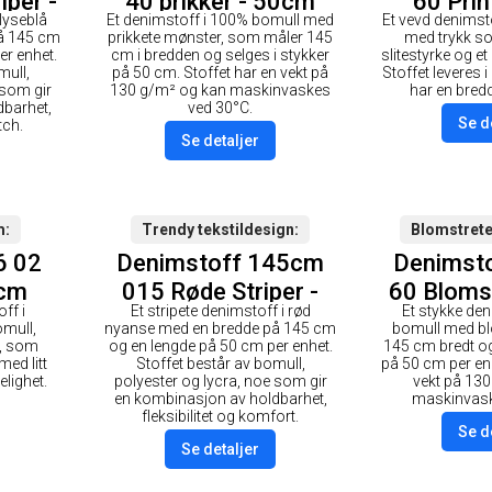
iper -
40 prikker - 50cm
60 Prin
 lyseblå
Et denimstoff i 100% bomull med
Et vevd denimst
å 145 cm
prikkete mønster, som måler 145
med trykk s
er enhet.
cm i bredden og selges i stykker
slitestyrke og et
mull,
på 50 cm. Stoffet har en vekt på
Stoffet leveres 
 som gir
130 g/m² og kan maskinvaskes
har en bred
barhet,
ved 30°C.
Se d
tch.
Se detaljer
m
Trendy tekstildesign
Blomstrete
6 02
Denimstoff 145cm
Denimst
0cm
015 Røde Striper -
60 Bloms
ff i
Et stripete denimstoff i rød
Et stykke de
50cm
omull,
nyanse med en bredde på 145 cm
bomull med b
x, som
og en lengde på 50 cm per enhet.
145 cm bredt og 
med litt
Stoffet består av bomull,
på 50 cm per enh
elighet.
polyester og lycra, noe som gir
vekt på 13
en kombinasjon av holdbarhet,
maskinvask
fleksibilitet og komfort.
Se d
Se detaljer