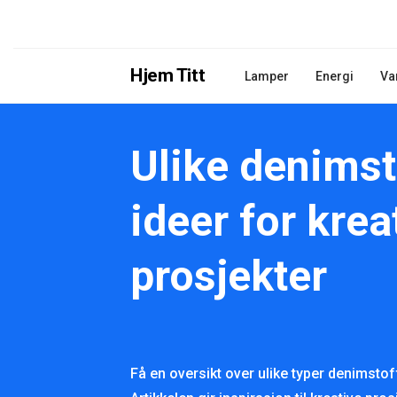
Hjem Titt
Lamper
Energi
Va
Ulike denimst
ideer for krea
prosjekter
Få en oversikt over ulike typer denimsto