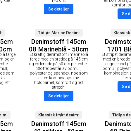
g klær.
145 cm.
en kombinasjo
komfort og 
Se detaljer
Se d
l
Tidløs Marine Denim
Klassisk
45cm
Denimstoff 145cm
Denimst
50cm
08 Marineblå - 50cm
1701 Blå
blå farge
Et kraftig denimstoff i marineblå
Et stripet denim
5
cm og en
farge med en bredde på 145 cm
med en bredde
enhet.
og en lengde på 50 cm per enhet.
lengdeenhet på
mull,
Stoffet består av bomull,
bomull, polyest
 noe som
polyester og spandex, noe som
kombinasjon a
 av
gir en kombinasjon av
fleksi
g lett
holdbarhet, komfort og lett
Se d
stretch.
Se detaljer
enim
Klassisk trykt denim
Tidløs d
45cm
Denimstoff 145cm
Denimst