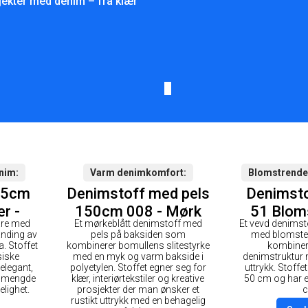
osjekter med denim – fra klær
enim
Varm denimkomfort
Blomstrende
45cm
Denimstoff med pels
Denimst
er -
150cm 008 - Mørk
51 Blom
are med
Et mørkeblått denimstoff med
Et vevd denimst
blå
landing av
pels på baksiden som
med blomst
a. Stoffet
kombinerer bomullens slitestyrke
kombiner
siske
med en myk og varm bakside i
denimstruktur 
elegant,
polyetylen. Stoffet egner seg for
uttrykk. Stoffet
en mengde
klær, interiørtekstiler og kreative
50 cm og har 
elighet.
prosjekter der man ønsker et
rustikt uttrykk med en behagelig