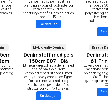
åler 145
nyanse med striper, laget i en
med en bredde
 lengder
blanding av bomull, polyester og
lengde på 50
 vekt på
lycra. Stoffet leveres i
Stoffet bes
nvaskes
enhetsstykker på 50 cm og har en
polyester og 
bredde på 145 cm.
gir en ko
holdbarhet, 
Se detaljer
str
Se d
nim
Myk Kreativ Denim
Kreativ D
45cm
Denimstoff med pels
Denimst
50cm
150cm 007 - Blå
61 Prin
% bomull
Et metervarestoff i blå denim med
Et vevd denimst
emønster,
pels på baksiden, som
med trykk, so
jekter og
kombinerer robust bomull med
bredden og selg
en myk polyetylenbakside. Egnet
cm. Stoffet ha
for klær, interiørtekstiler og
g/m² og kan m
kreative prosjekter der både
3
struktur og komfort ønskes.
Se d
Se detaljer