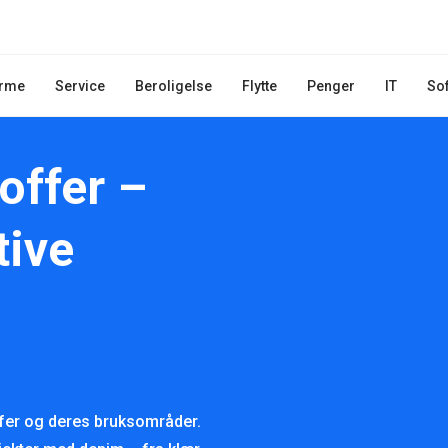
rme
Service
Beroligelse
Flytte
Penger
IT
So
offer –
tive
ffer og deres bruksområder.