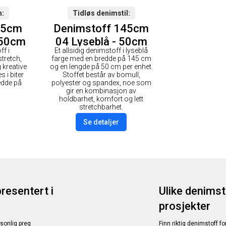
m
Tidløs denimstil
45cm
Denimstoff 145cm
- 50cm
04 Lyseblå - 50cm
ff i
Et allsidig denimstoff i lyseblå
tretch,
farge med en bredde på 145 cm
 kreative
og en lengde på 50 cm per enhet.
s i biter
Stoffet består av bomull,
edde på
polyester og spandex, noe som
gir en kombinasjon av
holdbarhet, komfort og lett
stretchbarhet.
Se detaljer
resentert i
Ulike denimst
prosjekter
rsonlig preg
Finn riktig denimstoff f