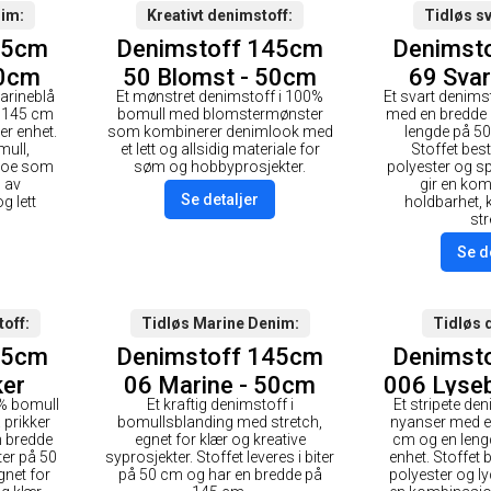
nim
Kreativt denimstoff
Tidløs s
45cm
Denimstoff 145cm
Denimst
50cm
50 Blomst - 50cm
69 Svar
marineblå
Et mønstret denimstoff i 100%
Et svart denims
å 145 cm
bomull med blomstermønster
med en bredde
er enhet.
som kombinerer denimlook med
lengde på 50
mull,
et lett og allsidig materiale for
Stoffet bes
 noe som
søm og hobbyprosjekter.
polyester og 
 av
gir en ko
Se detaljer
g lett
holdbarhet, 
str
Se d
toff
Tidløs Marine Denim
Tidløs 
45cm
Denimstoff 145cm
Denimst
ker
06 Marine - 50cm
006 Lysebl
0% bomull
Et kraftig denimstoff i
Et stripete den
0cm
5
prikker
bomullsblanding med stretch,
nyanser med e
en bredde
egnet for klær og kreative
cm og en leng
ter på 50
syprosjekter. Stoffet leveres i biter
enhet. Stoffet 
gnet for
på 50 cm og har en bredde på
polyester og l