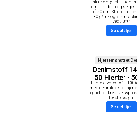
prikkete mønster, som m
cm i bredden og selges i
på 50 cm. Stoffet har en
130 g/m² og kan maski
ved 30°C.
Se detaljer
Hjertemønstret De
Denimstoff 1
50 Hjerter - 
Et metervarestoff i 100
med denimlook og hjert
egnet for kreative sypros
tekstildesign.
Se detaljer