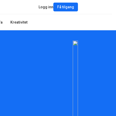
Logg inn
Få tilgang
fa
Kreativitet