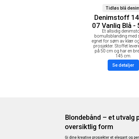
Tidløs blå deni
Denimstoff 1
07 Vanlig Blå 
Et allsidig denimsto
bomullsblanding med s
egnet for søm av klær og
prosjekter. Stoffet levere
på 50 cm og har en br
145 cm.
Se detaljer
Blondebånd – et utvalg p
oversiktlig form
Gi dine kreative prosjekter et elegant og pe