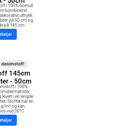
t - 50cm
off i 100% bomull
om kombinerer
 dekorativt uttrykk.
i biter på 50 cm og
de på 145 cm.
etaljer
 denimstoff
off 145cm
ter - 50cm
nimstoff i 100%
lomstermønster,
levert i en lengde
et. Stoffet har en
0 g/m² og kan
es ved 30°C.
etaljer