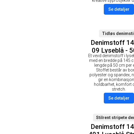
kreative syprosjekter o
Se detaljer
Tidløs denimsti
Denimstoff 1
09 Lyseblå - 
Et vevd denimstoff i lyse
med en bredde på 145 
lengde på 50 cm per 
Stoffet består av bo
polyester og spandex,
gir en kombinasjon
holdbarhet, komfort o
stretch.
Se detaljer
Stilrent stripete d
Denimstoff 1