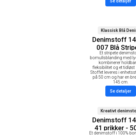
Se detaljer
Klassisk Blå Den
Denimstoff 1
007 Blå Strip
Et stripete denimsto
50cm
bomullsblanding med l
kombinerer holdbar
fleksibilitet og et tidløst
Stoffet leveres i enhetss
på 50 cm og har en br
145 cm.
Se detaljer
Kreativt denimsto
Denimstoff 1
41 prikker - 
Et denimstoff i 100% bo