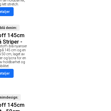
n av holdbarhet,
lett stretch.
etaljer
 blå denim
off 145cm
 Striper -
stoff i blå nyanser
0cm
 på 145 cm og en
 50 cm, laget av
er og lycra for en
v holdbarhet og
bilitet.
etaljer
enimdesign
off 145cm