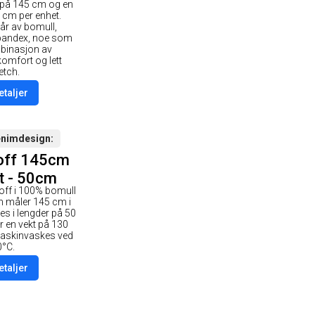
 på 145 cm og en
 cm per enhet.
tår av bomull,
spandex, noe som
mbinasjon av
komfort og lett
etch.
etaljer
enimdesign
off 145cm
t - 50cm
off i 100% bomull
m måler 145 cm i
es i lengder på 50
r en vekt på 130
askinvaskes ved
0°C.
etaljer