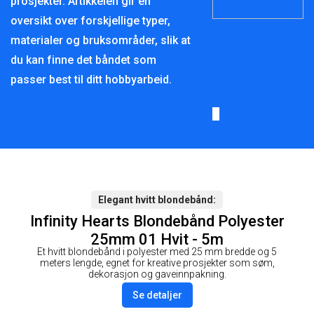
prosjekter. Artikkelen gir en
oversikt over forskjellige typer,
materialer og bruksområder, slik at
du kan finne det båndet som
passer best til ditt hobbyarbeid.
Elegant hvitt blondebånd
Infinity Hearts Blondebånd Polyester
25mm 01 Hvit - 5m
Et hvitt blondebånd i polyester med 25 mm bredde og 5
meters lengde, egnet for kreative prosjekter som søm,
dekorasjon og gaveinnpakning.
Se detaljer