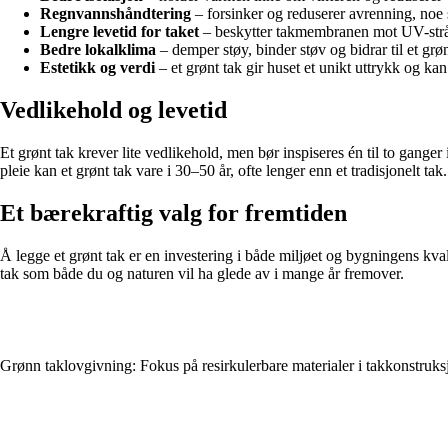
Regnvannshåndtering
– forsinker og reduserer avrenning, no
Lengre levetid for taket
– beskytter takmembranen mot UV-strål
Bedre lokalklima
– demper støy, binder støv og bidrar til et grø
Estetikk og verdi
– et grønt tak gir huset et unikt uttrykk og k
Vedlikehold og levetid
Et grønt tak krever lite vedlikehold, men bør inspiseres én til to ganger
pleie kan et grønt tak vare i 30–50 år, ofte lenger enn et tradisjonelt tak.
Et bærekraftig valg for fremtiden
Å legge et grønt tak er en investering i både miljøet og bygningens kvali
tak som både du og naturen vil ha glede av i mange år fremover.
Grønn taklovgivning: Fokus på resirkulerbare materialer i takkonstruks