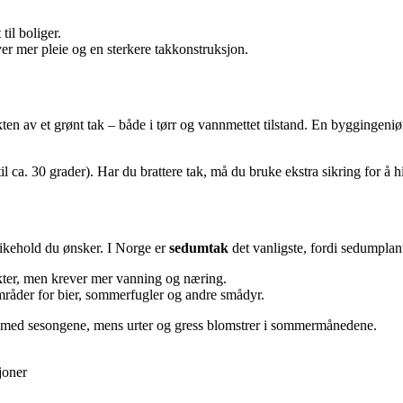
til boliger.
r mer pleie og en sterkere takkonstruksjon.
ten av et grønt tak – både i tørr og vannmettet tilstand. En byggingeni
il ca. 30 grader). Har du brattere tak, må du bruke ekstra sikring for å hi
ikehold du ønsker. I Norge er
sedumtak
det vanligste, fordi sedumplant
sekter, men krever mer vanning og næring.
mråder for bier, sommerfugler og andre smådyr.
ge med sesongene, mens urter og gress blomstrer i sommermånedene.
joner