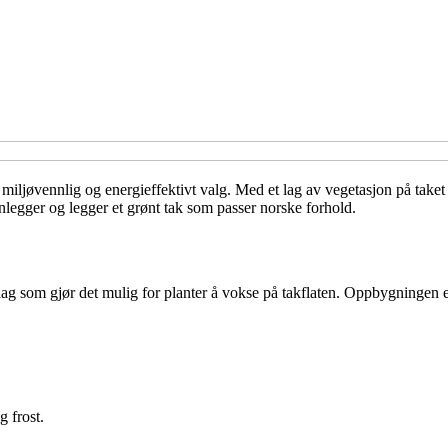
t miljøvennlig og energieffektivt valg. Med et lag av vegetasjon på taket
nlegger og legger et grønt tak som passer norske forhold.
 lag som gjør det mulig for planter å vokse på takflaten. Oppbygningen er
g frost.