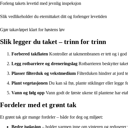
Forleng takets levetid med jevnlig inspeksjon
Slik vedlikeholder du eternittaket ditt og forlenger levetiden
Gjør takavløpet klart for høstens løv
Slik legger du taket – trinn for trinn
Forbered takflaten
Kontroller at takmembranen er tett og i god 
Legg rotbarriere og dreneringslag
Rotbarrieren beskytter taket
Plasser filterduk og vekstmedium
Filterduken hindrer at jord t
Plant vegetasjonen
Du kan så frø, plante stiklinger eller legge f
Vann og følg opp
Vann godt de første ukene til plantene har etabl
Fordeler med et grønt tak
Et grønt tak gir mange fordeler – både for deg og miljøet:
Bedre isolasjon
– holder varmen inne om vinteren og redusere