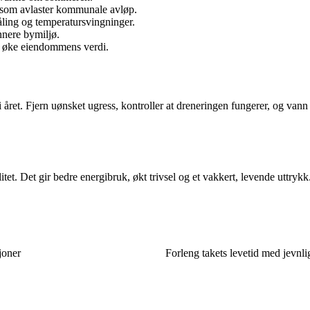
e som avlaster kommunale avløp.
ing og temperatursvingninger.
nnere bymiljø.
an øke eiendommens verdi.
 i året. Fjern uønsket ugress, kontroller at dreneringen fungerer, og vann
tet. Det gir bedre energibruk, økt trivsel og et vakkert, levende uttrykk
joner
Forleng takets levetid med jevnli