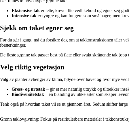
Det finnes to hovedtyper grønne tak:
Ekstensive tak
er lette, krever lite vedlikehold og egner seg godt 
Intensive tak
er tyngre og kan fungere som små hager, men kreve
Sjekk om taket egner seg
Før du går i gang, må du forsikre deg om at takkonstruksjonen tåler vek
forsterkninger.
De fleste grønne tak passer best på flate eller svakt skrånende tak (opp t
Velg riktig vegetasjon
Valg av planter avhenger av klima, høyde over havet og hvor mye vedl
Gress- og urtetak
– gir et mer naturlig uttrykk og tiltrekker in
Biodiversitetstak
– en blanding av ulike arter som skaper leveo
Tenk også på hvordan taket vil se ut gjennom året. Sedum skifter far
Grønn taklovgivning: Fokus på resirkulerbare materialer i takkonstruks