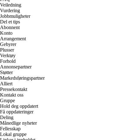
Veiledning
Vurdering
Jobbmuligheter
Del et tips
Abonnent
Konto
Arrangement
Gebyrer
Plusser
Verktøy
Forhold
Annonsepartner
Støtter
Markedsføringspartner
Alliert
Pressekontakt
Kontakt oss
Gruppe
Hold deg oppdatert
Få oppdateringer
Deling
Månedlige nyheter
Fellesskap
Lokal gruppe
Linker i innholdet