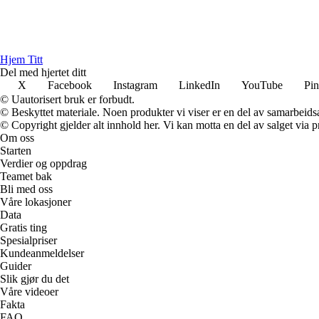
Hjem Titt
Del med hjertet ditt
X
Facebook
Instagram
LinkedIn
YouTube
Pin
© Uautorisert bruk er forbudt.
© Beskyttet materiale. Noen produkter vi viser er en del av samarbeid
© Copyright gjelder alt innhold her. Vi kan motta en del av salget via pr
Om oss
Starten
Verdier og oppdrag
Teamet bak
Bli med oss
Våre lokasjoner
Data
Gratis ting
Spesialpriser
Kundeanmeldelser
Guider
Slik gjør du det
Våre videoer
Fakta
FAQ