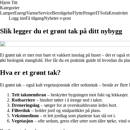
Hjem Titt
Kategorier
Lamper
Energi
Varme
Service
Beroligelse
Flytte
Penger
IT
Sofa
Kreativitet
Logg inn
Få tilgang
Nyheter e-post
Slik legger du et grønt tak på ditt nybygg
Et grønt tak er mer enn bare et vakkert innslag på huset – det er også e
økt biologisk mangfold. Her får du en praktisk guide til hvordan du pla
Hva er et grønt tak?
Et grønt tak – også kalt vegetasjonstak eller sedumtak – består av flere
Tett takmembran
– beskytter bygningen mot fukt og lekkasjer.
Rotbarriere
– hindrer røtter i å trenge ned i taket.
Dreneringslag
– sørger for at overskuddsvann ledes bort.
Filterduk
– holder jord og småpartikler på plass.
Vekstmedium
– et lett jordlag som plantene kan slå rot i.
Vegetasjon
– ofte sedum, gress eller urter som tåler tørke, vind o