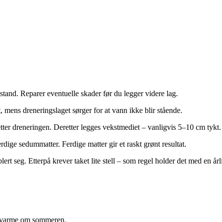
stand. Reparer eventuelle skader før du legger videre lag.
, mens dreneringslaget sørger for at vann ikke blir stående.
etter dreneringen. Deretter legges vekstmediet – vanligvis 5–10 cm tykt.
erdige sedummatter. Ferdige matter gir et raskt grønt resultat.
ert seg. Etterpå krever taket lite stell – som regel holder det med en årli
r varme om sommeren.