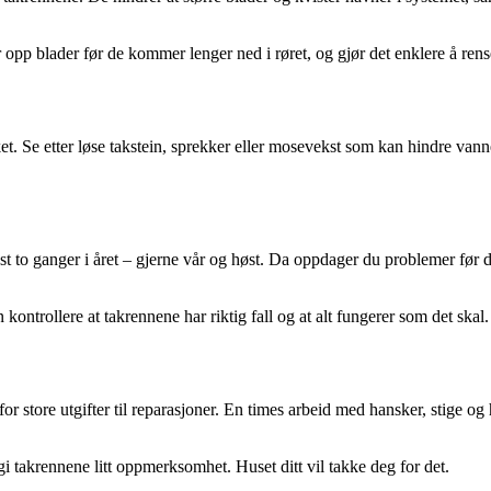
 opp blader før de kommer lenger ned i røret, og gjør det enklere å rens
ket. Se etter løse takstein, sprekker eller mosevekst som kan hindre vanne
st to ganger i året – gjerne vår og høst. Da oppdager du problemer før 
kontrollere at takrennene har riktig fall og at alt fungerer som det skal.
r store utgifter til reparasjoner. En times arbeid med hansker, stige og 
gi takrennene litt oppmerksomhet. Huset ditt vil takke deg for det.