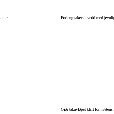
joner
Forleng takets levetid med jevnli
Gjør takavløpet klart for høstens 