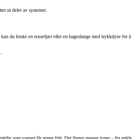
ter ut deler av systemet.
, kan du bruke en rensefjær eller en hageslange med trykkdyse for å
.
mtidig som vannet får renne fritt. Det finnes mange typer – fra enkle