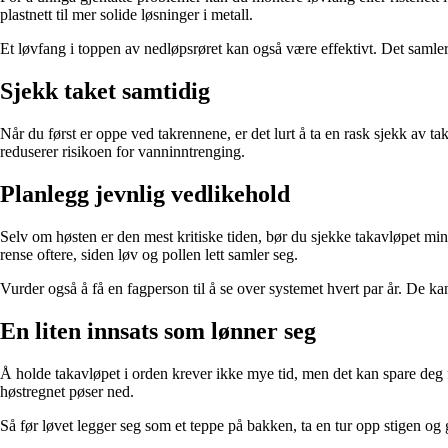
plastnett til mer solide løsninger i metall.
Et løvfang i toppen av nedløpsrøret kan også være effektivt. Det samler
Sjekk taket samtidig
Når du først er oppe ved takrennene, er det lurt å ta en rask sjekk av ta
reduserer risikoen for vanninntrenging.
Planlegg jevnlig vedlikehold
Selv om høsten er den mest kritiske tiden, bør du sjekke takavløpet min
rense oftere, siden løv og pollen lett samler seg.
Vurder også å få en fagperson til å se over systemet hvert par år. De kan 
En liten innsats som lønner seg
Å holde takavløpet i orden krever ikke mye tid, men det kan spare deg fo
høstregnet pøser ned.
Så før løvet legger seg som et teppe på bakken, ta en tur opp stigen og 