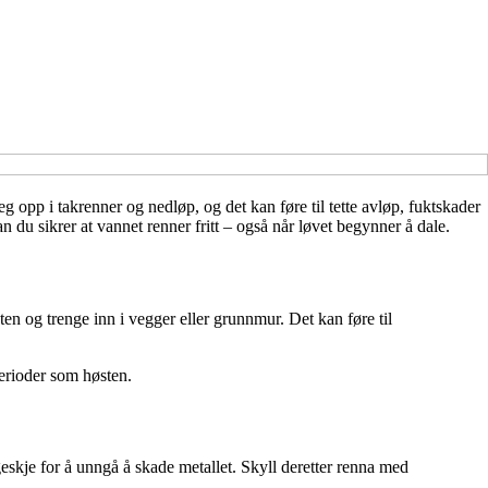
eg opp i takrenner og nedløp, og det kan føre til tette avløp, fuktskader
dan du sikrer at vannet renner fritt – også når løvet begynner å dale.
en og trenge inn i vegger eller grunnmur. Det kan føre til
perioder som høsten.
eskje for å unngå å skade metallet. Skyll deretter renna med