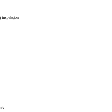
g inspeksjon
løv