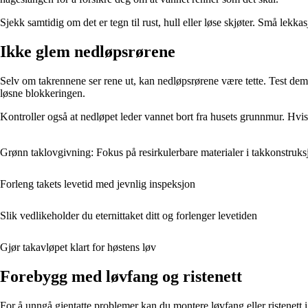
Sjekk samtidig om det er tegn til rust, hull eller løse skjøter. Små lekk
Ikke glem nedløpsrørene
Selv om takrennene ser rene ut, kan nedløpsrørene være tette. Test dem
løsne blokkeringen.
Kontroller også at nedløpet leder vannet bort fra husets grunnmur. Hvis v
Grønn taklovgivning: Fokus på resirkulerbare materialer i takkonstruks
Forleng takets levetid med jevnlig inspeksjon
Slik vedlikeholder du eternittaket ditt og forlenger levetiden
Gjør takavløpet klart for høstens løv
Forebygg med løvfang og ristenett
For å unngå gjentatte problemer kan du montere løvfang eller ristenett i