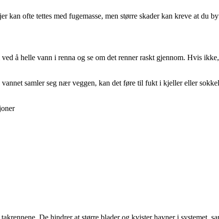
asjer kan ofte tettes med fugemasse, men større skader kan kreve at du byt
 ved å helle vann i renna og se om det renner raskt gjennom. Hvis ikke
annet samler seg nær veggen, kan det føre til fukt i kjeller eller sokkel
joner
 takrennene. De hindrer at større blader og kvister havner i systemet, sa