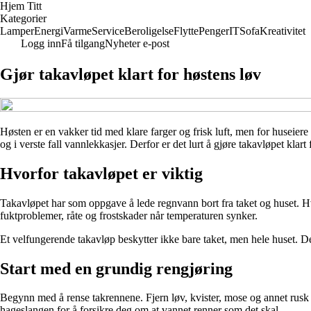
Hjem Titt
Kategorier
Lamper
Energi
Varme
Service
Beroligelse
Flytte
Penger
IT
Sofa
Kreativitet
Logg inn
Få tilgang
Nyheter e-post
Gjør takavløpet klart for høstens løv
Høsten er en vakker tid med klare farger og frisk luft, men for huseiere 
og i verste fall vannlekkasjer. Derfor er det lurt å gjøre takavløpet klart
Hvorfor takavløpet er viktig
Takavløpet har som oppgave å lede regnvann bort fra taket og huset. Hvis
fuktproblemer, råte og frostskader når temperaturen synker.
Et velfungerende takavløp beskytter ikke bare taket, men hele huset. De
Start med en grundig rengjøring
Begynn med å rense takrennene. Fjern løv, kvister, mose og annet rusk 
hageslangen for å forsikre deg om at vannet renner som det skal.