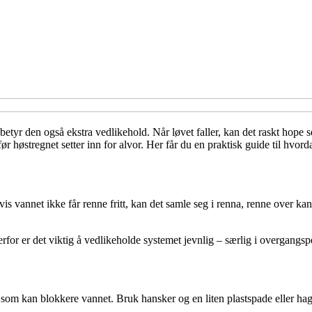
betyr den også ekstra vedlikehold. Når løvet faller, kan det raskt hope s
 før høstregnet setter inn for alvor. Her får du en praktisk guide til hvor
 vannet ikke får renne fritt, kan det samle seg i renna, renne over kant
rfor er det viktig å vedlikeholde systemet jevnlig – særlig i overgangs
som kan blokkere vannet. Bruk hansker og en liten plastspade eller hag