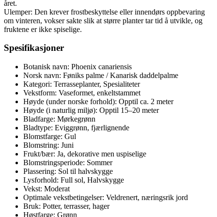
året.
Ulemper: Den krever frostbeskyttelse eller innendørs oppbevaring
om vinteren, vokser sakte slik at større planter tar tid å utvikle, og
fruktene er ikke spiselige.
Spesifikasjoner
Botanisk navn: Phoenix canariensis
Norsk navn: Føniks palme / Kanarisk daddelpalme
Kategori: Terrasseplanter, Spesialiteter
Vekstform: Vaseformet, enkeltstammet
Høyde (under norske forhold): Opptil ca. 2 meter
Høyde (i naturlig miljø): Opptil 15–20 meter
Bladfarge: Mørkegrønn
Bladtype: Eviggrønn, fjærlignende
Blomstfarge: Gul
Blomstring: Juni
Frukt/bær: Ja, dekorative men uspiselige
Blomstringsperiode: Sommer
Plassering: Sol til halvskygge
Lysforhold: Full sol, Halvskygge
Vekst: Moderat
Optimale vekstbetingelser: Veldrenert, næringsrik jord
Bruk: Potter, terrasser, hager
Høstfarge: Grønn