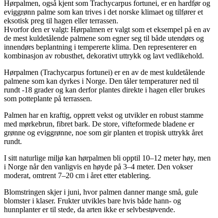
Hørpalmen, også kjent som Trachycarpus fortunei, er en hardfør og
eviggrønn palme som kan trives i det norske klimaet og tilfører et
eksotisk preg til hagen eller terrassen.
Hvorfor den er valgt: Hørpalmen er valgt som et eksempel på en av
de mest kuldetålende palmene som egner seg til både utendørs og
innendørs beplantning i tempererte klima. Den representerer en
kombinasjon av robusthet, dekorativt uttrykk og lavt vedlikehold.
Hørpalmen (Trachycarpus fortunei) er en av de mest kuldetålende
palmene som kan dyrkes i Norge. Den tåler temperaturer ned til
rundt -18 grader og kan derfor plantes direkte i hagen eller brukes
som potteplante på terrassen.
Palmen har en kraftig, opprett vekst og utvikler en robust stamme
med mørkebrun, fibret bark. De store, vifteformede bladene er
grønne og eviggrønne, noe som gir planten et tropisk uttrykk året
rundt.
I sitt naturlige miljø kan hørpalmen bli opptil 10–12 meter høy, men
i Norge når den vanligvis en høyde på 3–4 meter. Den vokser
moderat, omtrent 7–20 cm i året etter etablering.
Blomstringen skjer i juni, hvor palmen danner mange små, gule
blomster i klaser. Frukter utvikles bare hvis både hann- og
hunnplanter er til stede, da arten ikke er selvbestøvende.