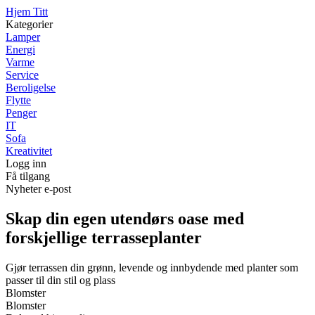
Hjem Titt
Kategorier
Lamper
Energi
Varme
Service
Beroligelse
Flytte
Penger
IT
Sofa
Kreativitet
Logg inn
Få tilgang
Nyheter e-post
Skap din egen utendørs oase med
forskjellige terrasseplanter
Gjør terrassen din grønn, levende og innbydende med planter som
passer til din stil og plass
Blomster
Blomster