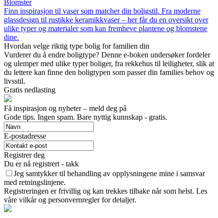
Blomster
Finn inspirasjon til vaser som matcher din boligstil. Fra moderne
glassdesign til rustikke keramikkvaser – her får du en oversikt over
ulike typer og materialer som kan fremheve plantene og blomstene
dine.
Hvordan velge riktig type bolig for familien din
Vurderer du å endre boligtype? Denne e-boken undersøker fordeler
og ulemper med ulike typer boliger, fra rekkehus til leiligheter, slik at
du lettere kan finne den boligtypen som passer din families behov og
livsstil.
Gratis nedlasting
Få inspirasjon og nyheter – meld deg på
Gode ​​tips. Ingen spam. Bare nyttig kunnskap - gratis.
E-postadresse
Registrer deg
Du er nå registrert - takk
Jeg samtykker til behandling av opplysningene mine i samsvar
med retningslinjene.
Registreringen er frivillig og kan trekkes tilbake når som helst. Les
våre vilkår og personvernregler for detaljer.