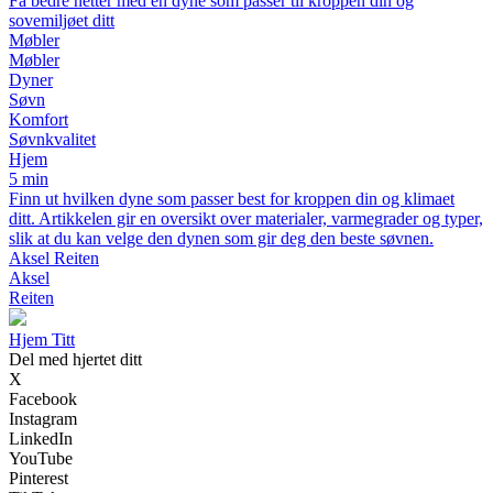
Få bedre netter med en dyne som passer til kroppen din og
sovemiljøet ditt
Møbler
Møbler
Dyner
Søvn
Komfort
Søvnkvalitet
Hjem
5 min
Finn ut hvilken dyne som passer best for kroppen din og klimaet
ditt. Artikkelen gir en oversikt over materialer, varmegrader og typer,
slik at du kan velge den dynen som gir deg den beste søvnen.
Aksel Reiten
Aksel
Reiten
Hjem Titt
Del med hjertet ditt
X
Facebook
Instagram
LinkedIn
YouTube
Pinterest