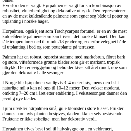
blader.
Hvorfor den er valgt: Hørpalmen er valgt for sin kombinasjon av
robusthet, vinterherdighet og dekorative uttrykk. Den representerer
en av de mest kuldetålende palmene som egner seg både til potter og
utplanting i norske hager.
Hørpalmen, også kjent som Trachycarpus fortunei, er en av de mest
kuldetålende palmene som kan trives i det norske klimaet. Den kan
tåle temperaturer ned til rundt -18 grader og er derfor velegnet både
til utplanting i bed og som potteplante på terrassen.
Palmen har en robust, oppreist stamme med mørkebrun, fibret bark
og store, vifteformede grønne blader som gir et markant, tropisk
uttrykk. Den er eviggrønn og beholder løvet sitt året rundt, noe som
gjør den dekorativ i alle sesonger.
I Norge blir hørpalmen vanligvis 3–4 meter høy, mens den i sitt
naturlige miljø kan nå opp til 10–12 meter. Den vokser moderat,
omkring 7–20 cm i året etter etablering. I vekstsesongen danner den
jevnlig nye blader.
I juni utvikler hørpalmen små, gule blomster i store klaser. Frukter
dannes bare hvis planten bestøves, da den ikke er selvbestøvende.
Fruktene er ikke spiselige, men har dekorativ verdi.
Hørpalmen trives best i sol til halvskygge og i en veldrenert,