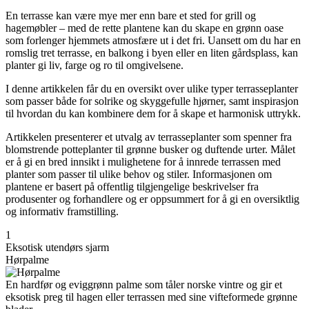
En terrasse kan være mye mer enn bare et sted for grill og
hagemøbler – med de rette plantene kan du skape en grønn oase
som forlenger hjemmets atmosfære ut i det fri. Uansett om du har en
romslig tret terrasse, en balkong i byen eller en liten gårdsplass, kan
planter gi liv, farge og ro til omgivelsene.
I denne artikkelen får du en oversikt over ulike typer terrasseplanter
som passer både for solrike og skyggefulle hjørner, samt inspirasjon
til hvordan du kan kombinere dem for å skape et harmonisk uttrykk.
Artikkelen presenterer et utvalg av terrasseplanter som spenner fra
blomstrende potteplanter til grønne busker og duftende urter. Målet
er å gi en bred innsikt i mulighetene for å innrede terrassen med
planter som passer til ulike behov og stiler. Informasjonen om
plantene er basert på offentlig tilgjengelige beskrivelser fra
produsenter og forhandlere og er oppsummert for å gi en oversiktlig
og informativ framstilling.
1
Eksotisk utendørs sjarm
Hørpalme
En hardfør og eviggrønn palme som tåler norske vintre og gir et
eksotisk preg til hagen eller terrassen med sine vifteformede grønne