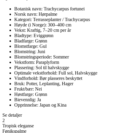
Botanisk navn: Trachycarpus fortunei
Norsk navn: Hørpalme
Kategori: Terrasseplanter / Trachycarpus
Høyde (i Norge): 300–400 cm
Vekst: Kraftig, 7–20 cm per år
Bladtype: Eviggrønn
Bladfarge: Grønn
Blomstfarge: Gul
Blomstring: Juni
Blomstringsperiode: Sommer
Vekstform: Paraplyform
Plassering: Sol til halvskygge
Optimale vekstforhold: Full sol, Halvskygge
Vindforhold: Bør plasseres beskyttet
Bruk: Potter, Leplanting, Hager
Frukt/bær: Nei
Høstfarge: Grønn
Bievennlig: Ja
Opprinnelse: Japan og Kina
Se detaljer
2
Tropisk eleganse
Fønikspalme