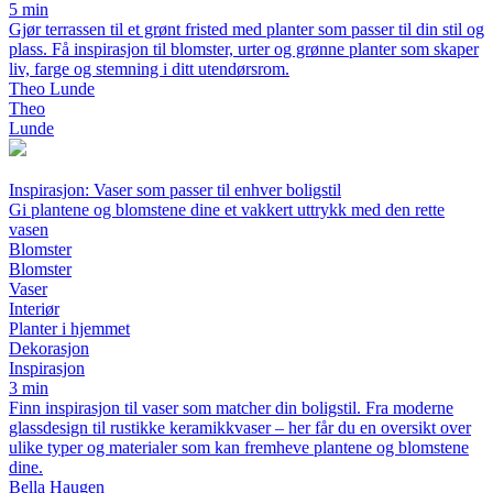
5 min
Gjør terrassen til et grønt fristed med planter som passer til din stil og
plass. Få inspirasjon til blomster, urter og grønne planter som skaper
liv, farge og stemning i ditt utendørsrom.
Theo Lunde
Theo
Lunde
Inspirasjon: Vaser som passer til enhver boligstil
Gi plantene og blomstene dine et vakkert uttrykk med den rette
vasen
Blomster
Blomster
Vaser
Interiør
Planter i hjemmet
Dekorasjon
Inspirasjon
3 min
Finn inspirasjon til vaser som matcher din boligstil. Fra moderne
glassdesign til rustikke keramikkvaser – her får du en oversikt over
ulike typer og materialer som kan fremheve plantene og blomstene
dine.
Bella Haugen