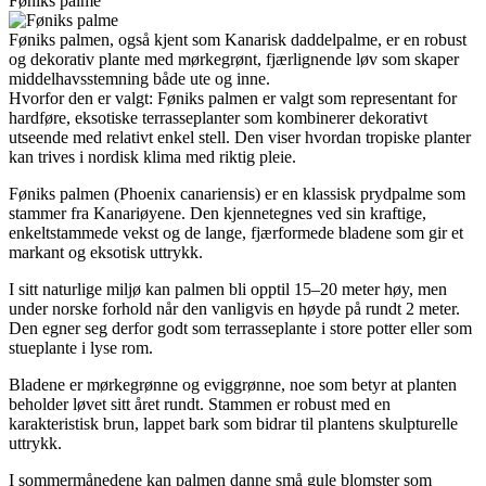
Føniks palme
Føniks palmen, også kjent som Kanarisk daddelpalme, er en robust
og dekorativ plante med mørkegrønt, fjærlignende løv som skaper
middelhavsstemning både ute og inne.
Hvorfor den er valgt: Føniks palmen er valgt som representant for
hardføre, eksotiske terrasseplanter som kombinerer dekorativt
utseende med relativt enkel stell. Den viser hvordan tropiske planter
kan trives i nordisk klima med riktig pleie.
Føniks palmen (Phoenix canariensis) er en klassisk prydpalme som
stammer fra Kanariøyene. Den kjennetegnes ved sin kraftige,
enkeltstammede vekst og de lange, fjærformede bladene som gir et
markant og eksotisk uttrykk.
I sitt naturlige miljø kan palmen bli opptil 15–20 meter høy, men
under norske forhold når den vanligvis en høyde på rundt 2 meter.
Den egner seg derfor godt som terrasseplante i store potter eller som
stueplante i lyse rom.
Bladene er mørkegrønne og eviggrønne, noe som betyr at planten
beholder løvet sitt året rundt. Stammen er robust med en
karakteristisk brun, lappet bark som bidrar til plantens skulpturelle
uttrykk.
I sommermånedene kan palmen danne små gule blomster som