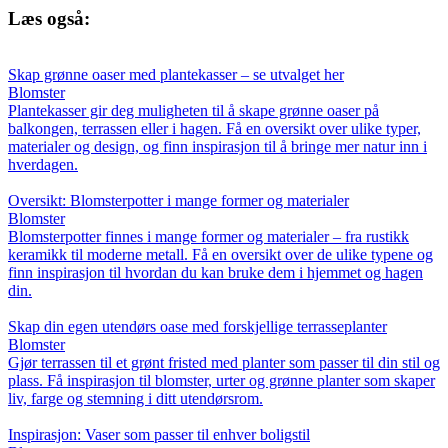
Læs også:
Skap grønne oaser med plantekasser – se utvalget her
Blomster
Plantekasser gir deg muligheten til å skape grønne oaser på
balkongen, terrassen eller i hagen. Få en oversikt over ulike typer,
materialer og design, og finn inspirasjon til å bringe mer natur inn i
hverdagen.
Oversikt: Blomsterpotter i mange former og materialer
Blomster
Blomsterpotter finnes i mange former og materialer – fra rustikk
keramikk til moderne metall. Få en oversikt over de ulike typene og
finn inspirasjon til hvordan du kan bruke dem i hjemmet og hagen
din.
Skap din egen utendørs oase med forskjellige terrasseplanter
Blomster
Gjør terrassen til et grønt fristed med planter som passer til din stil og
plass. Få inspirasjon til blomster, urter og grønne planter som skaper
liv, farge og stemning i ditt utendørsrom.
Inspirasjon: Vaser som passer til enhver boligstil