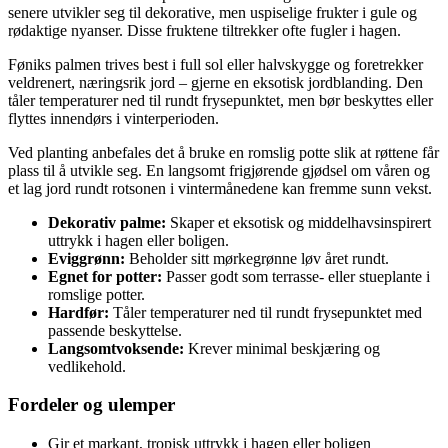
senere utvikler seg til dekorative, men uspiselige frukter i gule og
rødaktige nyanser. Disse fruktene tiltrekker ofte fugler i hagen.
Føniks palmen trives best i full sol eller halvskygge og foretrekker
veldrenert, næringsrik jord – gjerne en eksotisk jordblanding. Den
tåler temperaturer ned til rundt frysepunktet, men bør beskyttes eller
flyttes innendørs i vinterperioden.
Ved planting anbefales det å bruke en romslig potte slik at røttene får
plass til å utvikle seg. En langsomt frigjørende gjødsel om våren og
et lag jord rundt rotsonen i vintermånedene kan fremme sunn vekst.
Dekorativ palme:
Skaper et eksotisk og middelhavsinspirert
uttrykk i hagen eller boligen.
Eviggrønn:
Beholder sitt mørkegrønne løv året rundt.
Egnet for potter:
Passer godt som terrasse- eller stueplante i
romslige potter.
Hardfør:
Tåler temperaturer ned til rundt frysepunktet med
passende beskyttelse.
Langsomtvoksende:
Krever minimal beskjæring og
vedlikehold.
Fordeler og ulemper
Gir et markant, tropisk uttrykk i hagen eller boligen