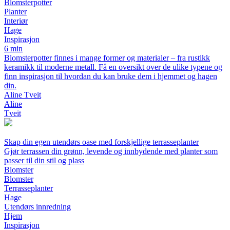
Blomsterpotter
Planter
Interiør
Hage
Inspirasjon
6 min
Blomsterpotter finnes i mange former og materialer – fra rustikk
keramikk til moderne metall. Få en oversikt over de ulike typene og
finn inspirasjon til hvordan du kan bruke dem i hjemmet og hagen
din.
Aline Tveit
Aline
Tveit
Skap din egen utendørs oase med forskjellige terrasseplanter
Gjør terrassen din grønn, levende og innbydende med planter som
passer til din stil og plass
Blomster
Blomster
Terrasseplanter
Hage
Utendørs innredning
Hjem
Inspirasjon