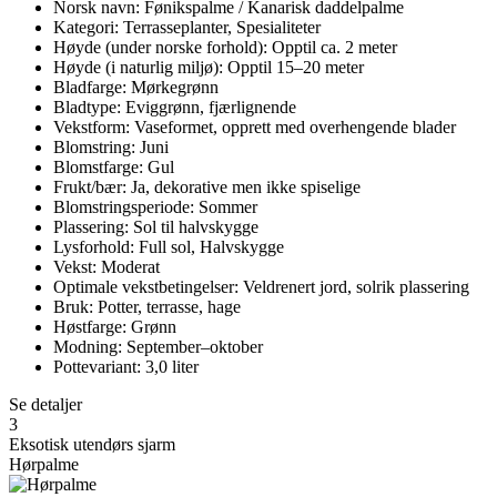
Norsk navn: Fønikspalme / Kanarisk daddelpalme
Kategori: Terrasseplanter, Spesialiteter
Høyde (under norske forhold): Opptil ca. 2 meter
Høyde (i naturlig miljø): Opptil 15–20 meter
Bladfarge: Mørkegrønn
Bladtype: Eviggrønn, fjærlignende
Vekstform: Vaseformet, opprett med overhengende blader
Blomstring: Juni
Blomstfarge: Gul
Frukt/bær: Ja, dekorative men ikke spiselige
Blomstringsperiode: Sommer
Plassering: Sol til halvskygge
Lysforhold: Full sol, Halvskygge
Vekst: Moderat
Optimale vekstbetingelser: Veldrenert jord, solrik plassering
Bruk: Potter, terrasse, hage
Høstfarge: Grønn
Modning: September–oktober
Pottevariant: 3,0 liter
Se detaljer
3
Eksotisk utendørs sjarm
Hørpalme