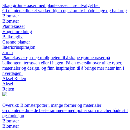
Skap grønne oaser med plantekasser – se utvalget her
Gi plantene dine et vakkert hjem og skap liv i både hage og balkong
Blomster
Blomster
Plantekasser
Hageinnredning
Balkongliv
Grønne planter
Interiørinspirasjon
3 min
Plantekasser gir deg muligheten til å skape grønne oaser på
balkongen, terrassen eller i hagen. Få en oversikt over ulike typer,
materialer og design, og finn inspirasjon til å bringe mer natur inn i
hverdagen.
Aksel Reiten
Aksel
Reiten
Oversikt: Blomsterpotter i mange former og materialer
Gi plantene dine de beste rammene med potter som matcher både stil
og funksjon
Blomster
Blomster