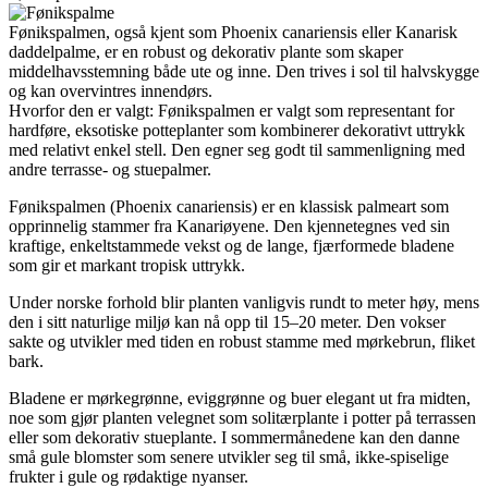
Fønikspalmen, også kjent som Phoenix canariensis eller Kanarisk
daddelpalme, er en robust og dekorativ plante som skaper
middelhavsstemning både ute og inne. Den trives i sol til halvskygge
og kan overvintres innendørs.
Hvorfor den er valgt: Fønikspalmen er valgt som representant for
hardføre, eksotiske potteplanter som kombinerer dekorativt uttrykk
med relativt enkel stell. Den egner seg godt til sammenligning med
andre terrasse- og stuepalmer.
Fønikspalmen (Phoenix canariensis) er en klassisk palmeart som
opprinnelig stammer fra Kanariøyene. Den kjennetegnes ved sin
kraftige, enkeltstammede vekst og de lange, fjærformede bladene
som gir et markant tropisk uttrykk.
Under norske forhold blir planten vanligvis rundt to meter høy, mens
den i sitt naturlige miljø kan nå opp til 15–20 meter. Den vokser
sakte og utvikler med tiden en robust stamme med mørkebrun, fliket
bark.
Bladene er mørkegrønne, eviggrønne og buer elegant ut fra midten,
noe som gjør planten velegnet som solitærplante i potter på terrassen
eller som dekorativ stueplante. I sommermånedene kan den danne
små gule blomster som senere utvikler seg til små, ikke-spiselige
frukter i gule og rødaktige nyanser.