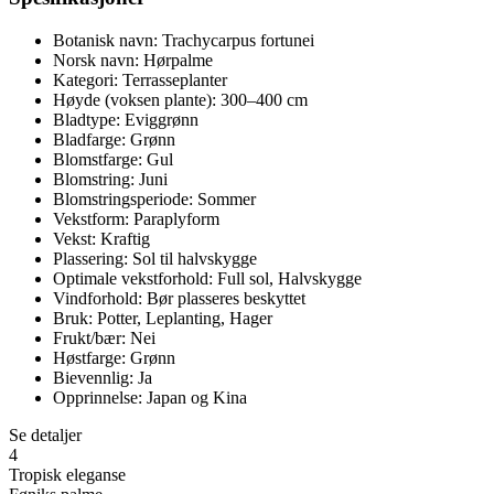
Botanisk navn: Trachycarpus fortunei
Norsk navn: Hørpalme
Kategori: Terrasseplanter
Høyde (voksen plante): 300–400 cm
Bladtype: Eviggrønn
Bladfarge: Grønn
Blomstfarge: Gul
Blomstring: Juni
Blomstringsperiode: Sommer
Vekstform: Paraplyform
Vekst: Kraftig
Plassering: Sol til halvskygge
Optimale vekstforhold: Full sol, Halvskygge
Vindforhold: Bør plasseres beskyttet
Bruk: Potter, Leplanting, Hager
Frukt/bær: Nei
Høstfarge: Grønn
Bievennlig: Ja
Opprinnelse: Japan og Kina
Se detaljer
4
Tropisk eleganse