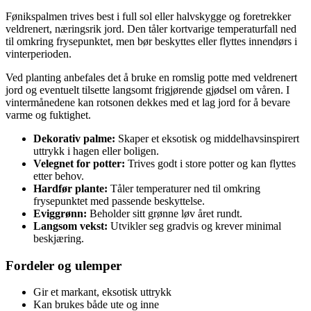
Fønikspalmen trives best i full sol eller halvskygge og foretrekker
veldrenert, næringsrik jord. Den tåler kortvarige temperaturfall ned
til omkring frysepunktet, men bør beskyttes eller flyttes innendørs i
vinterperioden.
Ved planting anbefales det å bruke en romslig potte med veldrenert
jord og eventuelt tilsette langsomt frigjørende gjødsel om våren. I
vintermånedene kan rotsonen dekkes med et lag jord for å bevare
varme og fuktighet.
Dekorativ palme:
Skaper et eksotisk og middelhavsinspirert
uttrykk i hagen eller boligen.
Velegnet for potter:
Trives godt i store potter og kan flyttes
etter behov.
Hardfør plante:
Tåler temperaturer ned til omkring
frysepunktet med passende beskyttelse.
Eviggrønn:
Beholder sitt grønne løv året rundt.
Langsom vekst:
Utvikler seg gradvis og krever minimal
beskjæring.
Fordeler og ulemper
Gir et markant, eksotisk uttrykk
Kan brukes både ute og inne