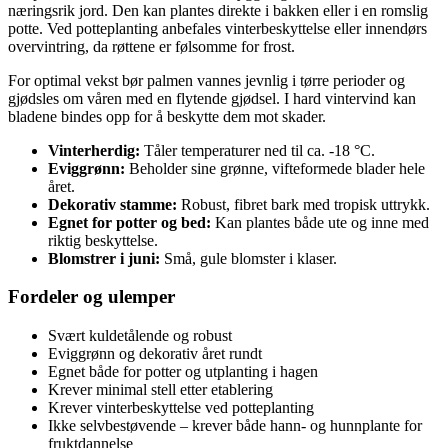
næringsrik jord. Den kan plantes direkte i bakken eller i en romslig
potte. Ved potteplanting anbefales vinterbeskyttelse eller innendørs
overvintring, da røttene er følsomme for frost.
For optimal vekst bør palmen vannes jevnlig i tørre perioder og
gjødsles om våren med en flytende gjødsel. I hard vintervind kan
bladene bindes opp for å beskytte dem mot skader.
Vinterherdig:
Tåler temperaturer ned til ca. -18 °C.
Eviggrønn:
Beholder sine grønne, vifteformede blader hele
året.
Dekorativ stamme:
Robust, fibret bark med tropisk uttrykk.
Egnet for potter og bed:
Kan plantes både ute og inne med
riktig beskyttelse.
Blomstrer i juni:
Små, gule blomster i klaser.
Fordeler og ulemper
Svært kuldetålende og robust
Eviggrønn og dekorativ året rundt
Egnet både for potter og utplanting i hagen
Krever minimal stell etter etablering
Krever vinterbeskyttelse ved potteplanting
Ikke selvbestøvende – krever både hann- og hunnplante for
fruktdannelse