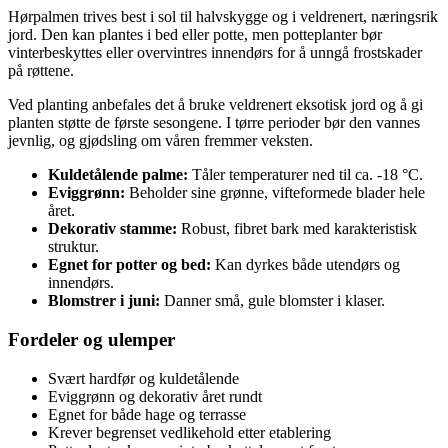
Hørpalmen trives best i sol til halvskygge og i veldrenert, næringsrik
jord. Den kan plantes i bed eller potte, men potteplanter bør
vinterbeskyttes eller overvintres innendørs for å unngå frostskader
på røttene.
Ved planting anbefales det å bruke veldrenert eksotisk jord og å gi
planten støtte de første sesongene. I tørre perioder bør den vannes
jevnlig, og gjødsling om våren fremmer veksten.
Kuldetålende palme:
Tåler temperaturer ned til ca. -18 °C.
Eviggrønn:
Beholder sine grønne, vifteformede blader hele
året.
Dekorativ stamme:
Robust, fibret bark med karakteristisk
struktur.
Egnet for potter og bed:
Kan dyrkes både utendørs og
innendørs.
Blomstrer i juni:
Danner små, gule blomster i klaser.
Fordeler og ulemper
Svært hardfør og kuldetålende
Eviggrønn og dekorativ året rundt
Egnet for både hage og terrasse
Krever begrenset vedlikehold etter etablering