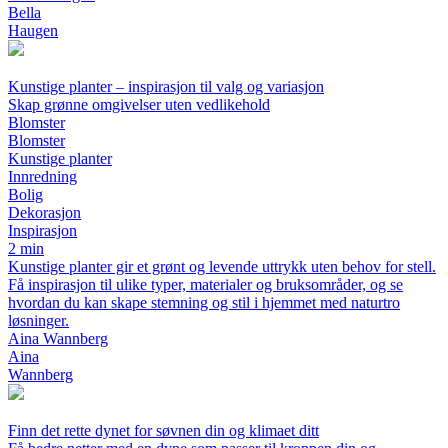
Bella
Haugen
Kunstige planter – inspirasjon til valg og variasjon
Skap grønne omgivelser uten vedlikehold
Blomster
Blomster
Kunstige planter
Innredning
Bolig
Dekorasjon
Inspirasjon
2 min
Kunstige planter gir et grønt og levende uttrykk uten behov for stell.
Få inspirasjon til ulike typer, materialer og bruksområder, og se
hvordan du kan skape stemning og stil i hjemmet med naturtro
løsninger.
Aina Wannberg
Aina
Wannberg
Finn det rette dynet for søvnen din og klimaet ditt