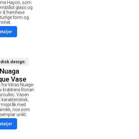
aime Hayon, som
nnblåst glass og
r å fremheve
turlige form og
nnhet.
etaljer
rdisk design
 Nuaga
que Vase
e fra Vitras Nuage-
n Hvit
 av brødrene Ronan
roullec. Vasen
 karakteristisk,
ormspråk med
ramikk, noe som
ksemplar unikt.
etaljer