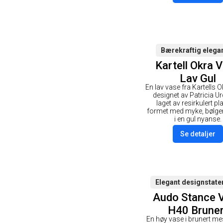
Bærekraftig elega
Kartell Okra 
Lav Gul
En lav vase fra Kartells O
designet av Patricia Ur
laget av resirkulert pl
formet med myke, bølgen
i en gul nyanse.
Se detaljer
Elegant designstat
Audo Stance 
H40 Bruner
En høy vase i brunert me