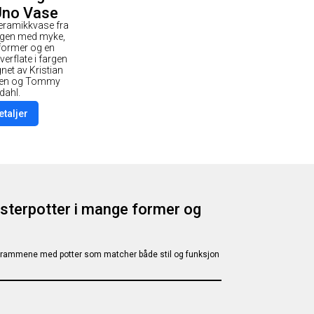
Uno Vase
keramikkvase fra
 Coffee
gen med myke,
former og en
erflate i fargen
net av Kristian
sen og Tommy
dahl.
etaljer
sterpotter i mange former og
e rammene med potter som matcher både stil og funksjon