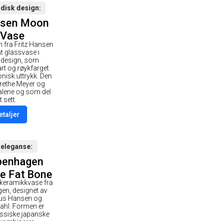
rdisk design
nsen Moon
 Vase
 fra Fritz Hansen
nt glassvase i
 design, som
rt og røykfarget
onisk uttrykk. Den
Grethe Meyer og
alene og som del
t sett.
etaljer
 eleganse
penhagen
e Fat Bone
 keramikkvase fra
ite
en, designet av
fus Hansen og
hl. Formen er
lassiske japanske