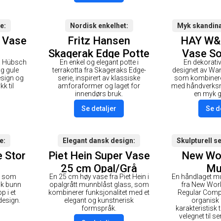
se
Nordisk enkelhet
Myk skandina
 Vase
Fritz Hansen
HAY W&
Skagerak Edge Potte
Vase So
ra Hübsch
En enkel og elegant potte i
En dekorati
Ø25 Light Grey
g gule
terrakotta fra Skageraks Edge-
designet av Wa
esign og
serie, inspirert av klassiske
som kombinerer
kk til
amforaformer og laget for
med håndverksm
innendørs bruk.
en myk g
Se detaljer
Se d
e
Elegant dansk design
Skulpturell s
e Stor
Piet Hein Super Vase
New Wor
25 cm Opal/Grå
Mu
st som
En 25 cm høy vase fra Piet Hein i
En håndlaget mug
sk bunn
opalgrått munnblåst glass, som
fra New Work
p i et
kombinerer funksjonalitet med et
Regular Comp
design.
elegant og kunstnerisk
organisk
formspråk.
karakteristisk 
velegnet til se