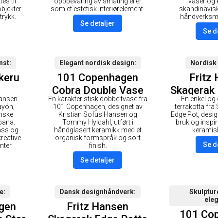
es til
oppbevaring av småting eller
vaser og
objekter
som et estetisk interiørelement.
skandinavis
trykk.
håndverksme
Se detaljer
Se d
nst
Elegant nordisk design
Nordisk
keru
101 Copenhagen
Fritz
Cobra Double Vase
Skagerak 
Hansen
En karakteristisk dobbeltvase fra
En enkel og 
Hexa Sort
Ø35 Li
ayón,
101 Copenhagen, designet av
terrakotta fra
anske
Kristian Sofus Hansen og
Edge Pot, desig
bana.
Tommy Hyldahl, utført i
bruk og inspir
ass og
håndglasert keramikk med et
keramis
kreative
organisk formspråk og sort
Se d
ter.
finish.
Se detaljer
e
Dansk designhåndverk
Skulptur
ele
gen
Fritz Hansen
101 Co