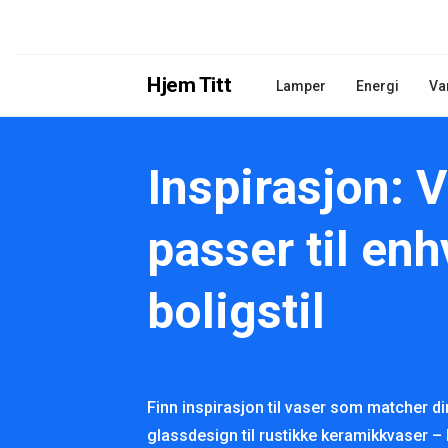
Hjem Titt
Lamper
Energi
Va
Inspirasjon: 
passer til enh
boligstil
Finn inspirasjon til vaser som matcher di
glassdesign til rustikke keramikkvaser – 