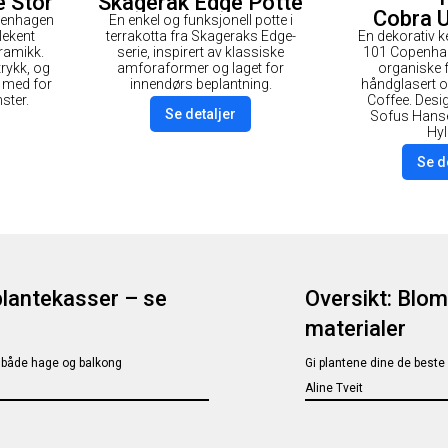
 Stor
Skagerak Edge Potte
Cobra 
openhagen
En enkel og funksjonell potte i
Ø18 Terracotta
lekent
terrakotta fra Skageraks Edge-
En dekorativ 
Medium
eramikk.
serie, inspirert av klassiske
101 Copenha
trykk, og
amforaformer og laget for
organiske 
r med for
innendørs beplantning.
håndglasert ov
ster.
Coffee. Desig
Se detaljer
Sofus Han
Hyl
Se d
lantekasser – se
Oversikt: Blom
materialer
 i både hage og balkong
Gi plantene dine de best
Aline Tveit