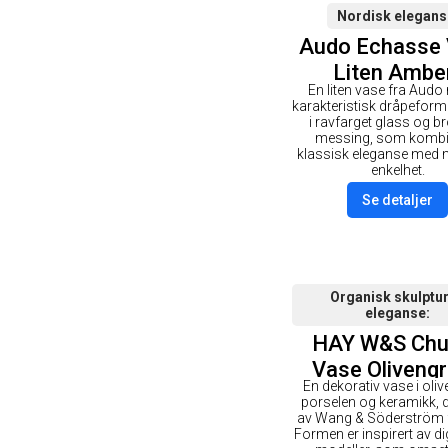
Nordisk elegans
Audo Echasse
Liten Ambe
En liten vase fra Audo
Bronsert Mes
karakteristisk dråpeform
i ravfarget glass og b
messing, som kombi
klassisk eleganse med
enkelhet.
Se detaljer
Organisk skulptur
eleganse
HAY W&S Chu
Vase Oliveng
En dekorativ vase i oli
porselen og keramikk, 
av Wang & Söderström 
Formen er inspirert av di