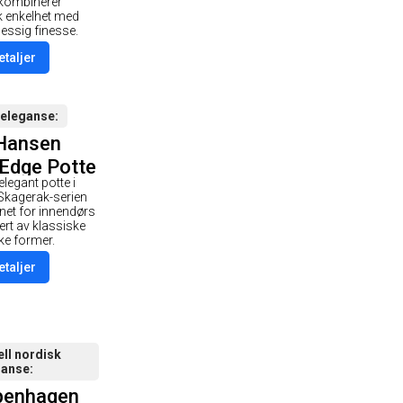
 kombinerer
k enkelhet med
ssig finesse.
etaljer
 eleganse
 Hansen
Edge Potte
elegant potte i
ght Grey
 Skagerak-serien
net for innendørs
ert av klassiske
ke former.
etaljer
ell nordisk
ganse
penhagen