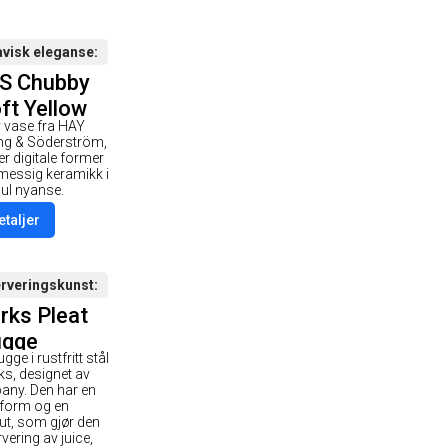
visk eleganse
S Chubby
ft Yellow
v vase fra HAY
ng & Söderström,
 digitale former
essig keramikk i
ul nyanse.
etaljer
erveringskunst
ks Pleat
gge
ge i rustfritt stål
s, designet av
any. Den har en
 form og en
tut, som gjør den
rvering av juice,