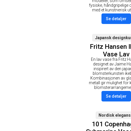
modeller, som omsett
fysiske, håndgripelige 
med et kunstnerisk ut
Se detaljer
Japansk designku
Fritz Hansen I
Vase Lav
En lav vase fra Fritz 
designet av Jaime H
inspirert av den jap
blomsterkunsten ike
Kombinasjonen av gl
metall gir mulighet for 
blomsterarrangemen
Se detaljer
Nordisk elegans
101 Copenha