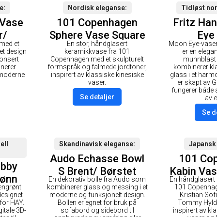
e
Nordisk eleganse
Tidløst no
 Vase
101 Copenhagen
Fritz Ha
r/
Sphere Vase Square
Eye
 med et
En stor, håndglasert
Moon Eye-vasen
sing
Stor Sand
et design
keramikkvase fra 101
er en elega
ronsert
Copenhagen med et skulpturelt
munnblåst
nerer
formspråk og falmede jordtoner,
kombinerer kla
 moderne
inspirert av klassiske kinesiske
glass i et harm
vaser.
er skapt av 
fungerer både 
Se detaljer
av e
Se d
ell
Skandinavisk eleganse
Japansk
Audo Echasse Bowl
101 Co
bby
S Brent/ Børstet
Kabin Vas
rønn
En dekorativ bolle fra Audo som
En håndglasert
Messing
Wh
vengrønt
kombinerer glass og messing i et
101 Copenhag
designet
moderne og funksjonelt design.
Kristian So
for HAY.
Bollen er egnet for bruk på
Tommy Hylda
gitale 3D-
sofabord og sidebord til
inspirert av k