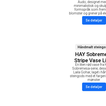
Messing
Audo, designet med
minimalistisk og skulp
formspråk som frem
blomster og grener på ele
Se detaljer
Håndmalt steing
HAY Sobrem
Stripe Vase L
En liten rød vase fra
Rød
Sobremesa-serie, desi
Laila Gohar, laget i h
steingods med et fargerik
mønster.
Se detaljer