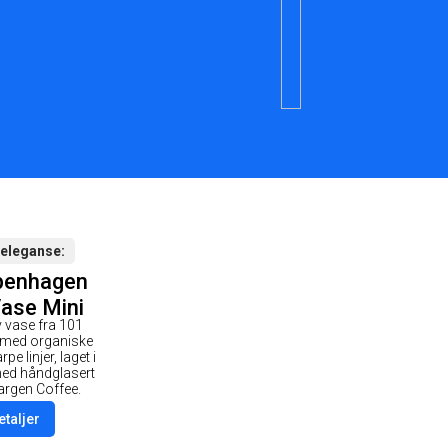
 eleganse
penhagen
ase Mini
v vase fra 101
ffee
med organiske
e linjer, laget i
med håndglasert
fargen Coffee.
etaljer