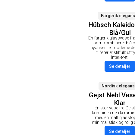
Fargerik elegan
Hübsch Kaleido
Blå/Gul
En fargerik glassvase f
som kombinerer blå o
nyanser i et moderne d
tilfører et stilfullt uttry
interiøret.
Se detaljer
Nordisk elegans
Gejst Nebl Vas
Klar
En stor vase fra Gej
kombinerer en kerami
med en matt glasstop
minimalistisk og rolig 
Se detaljer