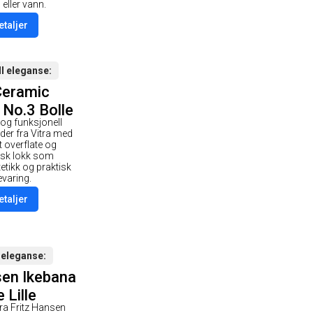
 eller vann.
etaljer
ll eleganse
Ceramic
 No.3 Bolle
 og funksjonell
ubergine
der fra Vitra med
 overflate og
tisk lokk som
etikk og praktisk
varing.
etaljer
 eleganse
sen Ikebana
 Lille
fra Fritz Hansen