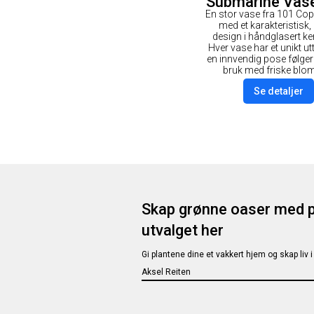
Submarine Vase
En stor vase fra 101 C
Lys grå
med et karakteristisk, 
design i håndglasert k
Hver vase har et unikt ut
en innvendig pose følge
bruk med friske blom
Se detaljer
Skap grønne oaser med p
utvalget her
Gi plantene dine et vakkert hjem og skap liv
Aksel Reiten