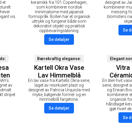
Bjørk/Hvit
 et
keramikk fra 101 Copenhagen,
designet av J
turelt
som kombinerer nordisk
kombinerer mu
hever
minimalisme med japansk
messing fo
gant vis.
formspråk. Bollen har et organisk
blomsters na
uttrykk og fungerer både som
skjø
dekorativt objekt og praktisk
Se d
oppbevaringsløsning.
Se detaljer
ods
Bærekraftig eleganse
Elegant no
esa
Kartell Okra Vase
Vitra
iten
Lav Himmelblå
Cérami
 HAYs
En lav vase fra Kartells Okra-serie,
En liten hvit vas
Lite
gnet av
laget av resirkulert plast og
serie, designet
åndmalt
designet av Patricia Urquiola med
og Erwan Bou
t stripet
myke, bølgende former og en
kombinerer et
himmelblå fargetone.
organisk f
håndlaget ke
Se detaljer
gjør hvert e
Se d