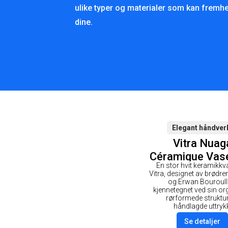
ulike typer og materialer som kan fremh
dine.
Elegant håndver
Vitra Nuag
Céramique Vase
En stor hvit keramikkv
Hvit
Vitra, designet av brødr
og Erwan Bouroull
kjennetegnet ved sin or
rørformede struktu
håndlagde uttryk
Se detaljer