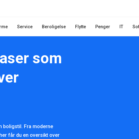
rme
Service
Beroligelse
Flytte
Penger
IT
So
Vaser som
ver
n boligstil. Fra moderne
her får du en oversikt over