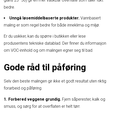
glans 25–50) gir en mer vaskbar overflate som tåler fukt
bedre.
Unngå løsemiddelbaserte produkter.
Vannbasert
maling er som regel bedre for både inneklima og miljø.
Er du usikker, kan du spørre i butikken eller lese
produsentens tekniske datablad. Der finner du informasjon
om VOC-innhold og om malingen egner seg til bad.
Gode råd til påføring
Selv den beste malingen gir ikke et godt resultat uten riktig
forarbeid og påføring.
Forbered veggene grundig.
Fjern såperester, kalk og
smuss, og sørg for at overflaten er helt tørr.