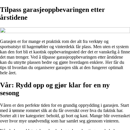
Tilpass garasjeoppbevaringen etter
årstidene
Garasjen er for mange et praktisk rom der alt fra verktøy og
sportsutstyr til hagemøbler og vinterdekk får plass. Men uten et system
kan den fort bli et kaotisk oppbevaringssted der det er vanskelig å finne
det man trenger. Ved å tilpasse garasjeoppbevaringen etter årstidene
kan du utnytte plassen bedre og gjøre hverdagen enklere. Her får du
tips til hvordan du organiserer garasjen slik at den fungerer optimalt
hele året.
Vår: Rydd opp og gjør klar for en ny
sesong
Våren er den perfekte tiden for en grundig opprydding i garasjen. Start
med å tømme rommet slik at du får oversikt over hva du faktisk har.
Sorter alt i tre kategorier: behold, gi bort og kast. Mange blir overrasket
over hvor mye unødvendig som har samlet seg gjennom vinteren.