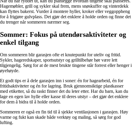
Når du har ryddet ut, kan du planlegge hvordan tingene skal plasseres.
Hagemøbler, grill og sykler skal frem, mens snøskuffer og vinterdekk
kan flyttes bakerst. Vurder å montere hyller, kroker eller veggoppheng
for å frigjøre gulvplass. Det gjør det enklere å holde orden og finne det
du trenger når sommeren nærmer seg.
Sommer: Fokus på utendørsaktiviteter og
enkel tilgang
Om sommeren blir garasjen ofte et knutepunkt for uteliv og fritid.
Sykler, hageredskaper, sportsutstyr og grilltilbehør bør være lett
tilgjengelig. Sørg for at de mest brukte tingene står forrest eller henger i
øyehøyde.
Et godt tips er å dele garasjen inn i soner: én for hagearbeid, én for
fritidsaktiviteter og én for lagring. Bruk gjennomsiktige plastkasser
med etiketter, så du raskt finner det du leter etter. Har du barn, kan du
lage en egen lav hylle eller kasse til deres utstyr – det gjør det enklere
for dem å bidra til å holde orden.
Sommeren er også en fin tid til å sjekke ventilasjonen i garasjen. Høy
varme og fukt kan skade både verktøy og maling, så sørg for god
lufting.