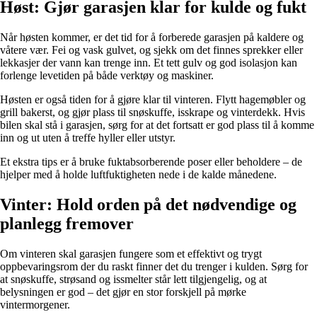
Høst: Gjør garasjen klar for kulde og fukt
Når høsten kommer, er det tid for å forberede garasjen på kaldere og
våtere vær. Fei og vask gulvet, og sjekk om det finnes sprekker eller
lekkasjer der vann kan trenge inn. Et tett gulv og god isolasjon kan
forlenge levetiden på både verktøy og maskiner.
Høsten er også tiden for å gjøre klar til vinteren. Flytt hagemøbler og
grill bakerst, og gjør plass til snøskuffe, isskrape og vinterdekk. Hvis
bilen skal stå i garasjen, sørg for at det fortsatt er god plass til å komme
inn og ut uten å treffe hyller eller utstyr.
Et ekstra tips er å bruke fuktabsorberende poser eller beholdere – de
hjelper med å holde luftfuktigheten nede i de kalde månedene.
Vinter: Hold orden på det nødvendige og
planlegg fremover
Om vinteren skal garasjen fungere som et effektivt og trygt
oppbevaringsrom der du raskt finner det du trenger i kulden. Sørg for
at snøskuffe, strøsand og issmelter står lett tilgjengelig, og at
belysningen er god – det gjør en stor forskjell på mørke
vintermorgener.