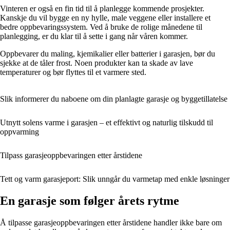
Vinteren er også en fin tid til å planlegge kommende prosjekter.
Kanskje du vil bygge en ny hylle, male veggene eller installere et
bedre oppbevaringssystem. Ved å bruke de rolige månedene til
planlegging, er du klar til å sette i gang når våren kommer.
Oppbevarer du maling, kjemikalier eller batterier i garasjen, bør du
sjekke at de tåler frost. Noen produkter kan ta skade av lave
temperaturer og bør flyttes til et varmere sted.
Slik informerer du naboene om din planlagte garasje og byggetillatelse
Utnytt solens varme i garasjen – et effektivt og naturlig tilskudd til
oppvarming
Tilpass garasjeoppbevaringen etter årstidene
Tett og varm garasjeport: Slik unngår du varmetap med enkle løsninger
En garasje som følger årets rytme
Å tilpasse garasjeoppbevaringen etter årstidene handler ikke bare om