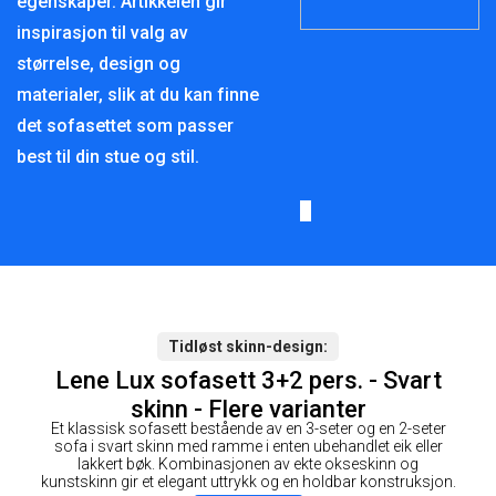
egenskaper. Artikkelen gir
inspirasjon til valg av
størrelse, design og
materialer, slik at du kan finne
det sofasettet som passer
best til din stue og stil.
Tidløst skinn-design
Lene Lux sofasett 3+2 pers. - Svart
skinn - Flere varianter
Et klassisk sofasett bestående av en 3-seter og en 2-seter
sofa i svart skinn med ramme i enten ubehandlet eik eller
lakkert bøk. Kombinasjonen av ekte okseskinn og
kunstskinn gir et elegant uttrykk og en holdbar konstruksjon.