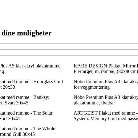
e dine muligheter
lus A5 klar akryl plakatramme
KARE DESIGN Plakat, Mirror L
ng
Flerfarget, m. ramme, (80x80cm)
t med ramme - Hourglass Gull
Nobo Premium Plus A3 klar akr
t 20x30
for veggmontering
at med ramme - Banksy:
Nobo Premium Plus A3 klar akry
ime Svart 30x45
plakatramme, flyttbar
t med ramme - The Solar
ARTGEIST Plakat med ramme - 
 Sort 30x45
System: Mercury Gull med passe
at med ramme - The Whole
ground Gull 30x45