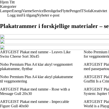
Hjem Titt
Kategorier
Lamper
Energi
Varme
Service
Beroligelse
Flytte
Penger
IT
Sofa
Kreativitet
Logg inn
Få tilgang
Nyheter e-post
Plakatrammer i forskjellige materialer – s
ARTGEIST Plakat med ramme - Leaves Like
Nobo Premium P
Swiss Cheese Sort 30x45
for veggmonteri
Nobo Premium Plus A4 klar akryl veggmontert
ARTGEIST Plaka
plakatramme, flyttbar
med passepartou
Nobo Premium Plus A4 klar akryl plakatramme
ARTGEIST Plak
til veggmontering
Graffiti Is a Cr
ARTGEIST Plakat med ramme - Rose with a
ARTGEIST Plaka
Message Gull 20x30
System: Jupiter
ARTGEIST Plakat med ramme - Impeccable
ARTGEIST Plak
Figure Gull 40x60
World is a Play