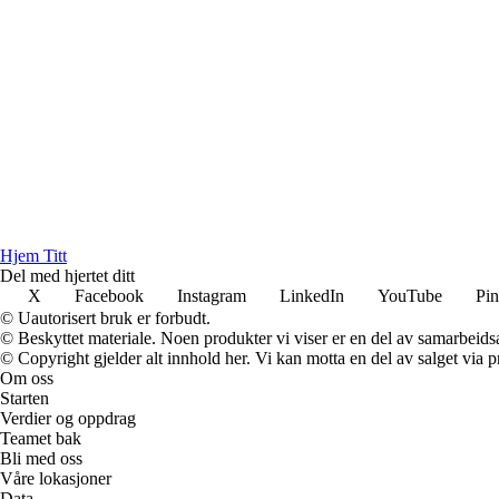
Hjem Titt
Del med hjertet ditt
X
Facebook
Instagram
LinkedIn
YouTube
Pin
© Uautorisert bruk er forbudt.
© Beskyttet materiale. Noen produkter vi viser er en del av samarbeid
© Copyright gjelder alt innhold her. Vi kan motta en del av salget via pr
Om oss
Starten
Verdier og oppdrag
Teamet bak
Bli med oss
Våre lokasjoner
Data