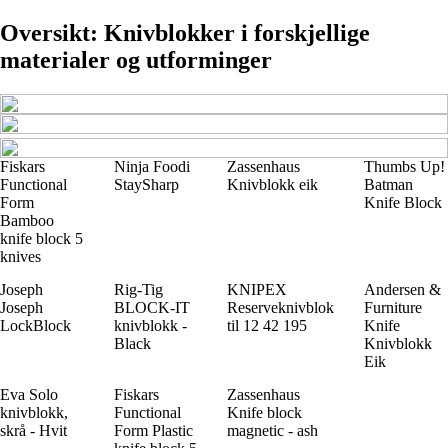
Oversikt: Knivblokker i forskjellige
materialer og utforminger
Fiskars
Ninja Foodi
Zassenhaus
Thumbs Up!
Functional
StaySharp
Knivblokk eik
Batman
Form
Knife Block
Bamboo
knife block 5
knives
Joseph
Rig-Tig
KNIPEX
Andersen &
Joseph
BLOCK-IT
Reserveknivblok
Furniture
LockBlock
knivblokk -
til 12 42 195
Knife
Black
Knivblokk
Eik
Eva Solo
Fiskars
Zassenhaus
knivblokk,
Functional
Knife block
skrå - Hvit
Form Plastic
magnetic - ash