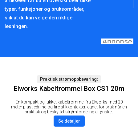
artikkelen får du en oversikt over ulike
typer, funksjoner og bruksområder,
slik at du kan velge den riktige
løsningen.
Praktisk strømoppbevaring
Elworks Kabeltrommel Box CS1 20m
En kompakt og lukket kabeltrommel fra Elworks med 20
meter plastledning og fire stikkontakter, egnet for bruk når en
praktisk og beskyttet strømfordeling er ønsket.
Se detaljer