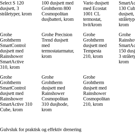
Select S 120
100 dusjsett med
Vario dusjsett
SmartAc
dusjsett, 3
Grohtherm 800
med Ecostat
130 Cu
stråletyper, krom
Cosmopolitan
1001 CL
dusjsett,
dusjbatteri, krom
termostat,
stråletyp
hvit/krom
krom
Grohe
Grohe Precision
Grohe
Grohe
Grohtherm
Trend dusjsett
Grohtherm
Rainsho
SmartControl
med
dusjsett med
SmartAc
dusjsett med
termostatarmatur,
Tempesta
150 dusj
Rainshower
krom
210, krom
3 strålet
SmartActive
krom
310, krom
Grohe
Grohe
Grohe
Grohtherm
Grohtherm
Grohtherm
SmartControl
dusjsett med
dusjsett med
dusjsett med
Rainshower
Rainshower
Rainshower
Cosmopolitan
Cosmopolitan
SmartActive 310
310 dusjhode,
210, krom
Cube, krom
krom
Gulvsluk for praktisk og effektiv drenering