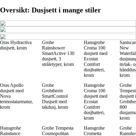
Oversikt: Dusjsett i mange stiler
Oras Hydractiva
Grohe
Hansgrohe
Sanisca
dusjsett, krom
Rainshower
Croma 100
New
SmartActive 130
dusjsett med
Waterfal
dusjsett, 3
Ecostat
dusjstan
stråletyper, krom
Comfort
m/tak- o
dusjbatteri,
hånddus
krom
krom
Oras Apollo
Grohe
Hansgrohe
Grohe
dusjsett med
Grohtherm
Croma 100
Tempesta
Nova
SmartControl
dusjsett med
dusjsett 
termostatarmatur,
Dusjsett med
Ecostat
Grohthe
krom
takdusj, krom
Comfort
800
dusjbatteri,
dusjarma
krom
krom
Hansgrohe
Grohe Tempesta
Hansgrohe
Grohe
Raindance
Cosmopolitan
Crometta
Rainsho