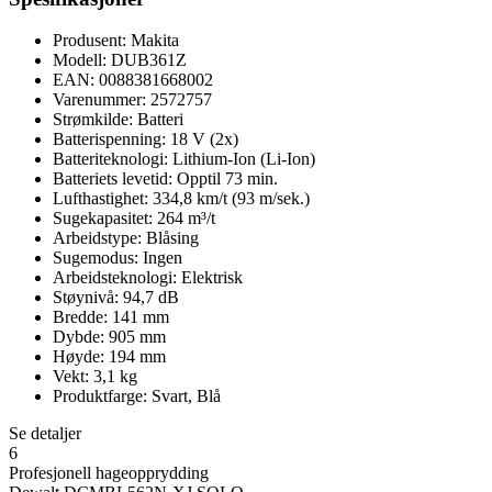
Produsent: Makita
Modell: DUB361Z
EAN: 0088381668002
Varenummer: 2572757
Strømkilde: Batteri
Batterispenning: 18 V (2x)
Batteriteknologi: Lithium-Ion (Li-Ion)
Batteriets levetid: Opptil 73 min.
Lufthastighet: 334,8 km/t (93 m/sek.)
Sugekapasitet: 264 m³/t
Arbeidstype: Blåsing
Sugemodus: Ingen
Arbeidsteknologi: Elektrisk
Støynivå: 94,7 dB
Bredde: 141 mm
Dybde: 905 mm
Høyde: 194 mm
Vekt: 3,1 kg
Produktfarge: Svart, Blå
Se detaljer
6
Profesjonell hageopprydding