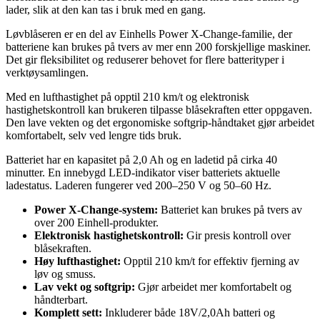
lader, slik at den kan tas i bruk med en gang.
Løvblåseren er en del av Einhells Power X-Change-familie, der
batteriene kan brukes på tvers av mer enn 200 forskjellige maskiner.
Det gir fleksibilitet og reduserer behovet for flere batterityper i
verktøysamlingen.
Med en lufthastighet på opptil 210 km/t og elektronisk
hastighetskontroll kan brukeren tilpasse blåsekraften etter oppgaven.
Den lave vekten og det ergonomiske softgrip-håndtaket gjør arbeidet
komfortabelt, selv ved lengre tids bruk.
Batteriet har en kapasitet på 2,0 Ah og en ladetid på cirka 40
minutter. En innebygd LED-indikator viser batteriets aktuelle
ladestatus. Laderen fungerer ved 200–250 V og 50–60 Hz.
Power X-Change-system:
Batteriet kan brukes på tvers av
over 200 Einhell-produkter.
Elektronisk hastighetskontroll:
Gir presis kontroll over
blåsekraften.
Høy lufthastighet:
Opptil 210 km/t for effektiv fjerning av
løv og smuss.
Lav vekt og softgrip:
Gjør arbeidet mer komfortabelt og
håndterbart.
Komplett sett:
Inkluderer både 18V/2,0Ah batteri og