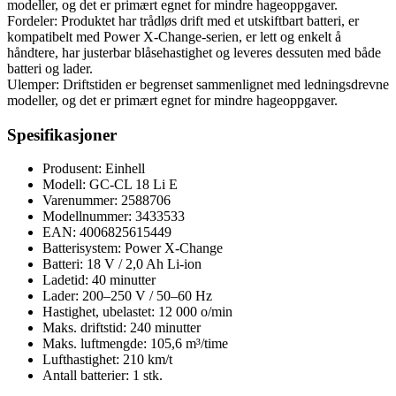
modeller, og det er primært egnet for mindre hageoppgaver.
Fordeler: Produktet har trådløs drift med et utskiftbart batteri, er
kompatibelt med Power X-Change-serien, er lett og enkelt å
håndtere, har justerbar blåsehastighet og leveres dessuten med både
batteri og lader.
Ulemper: Driftstiden er begrenset sammenlignet med ledningsdrevne
modeller, og det er primært egnet for mindre hageoppgaver.
Spesifikasjoner
Produsent: Einhell
Modell: GC-CL 18 Li E
Varenummer: 2588706
Modellnummer: 3433533
EAN: 4006825615449
Batterisystem: Power X-Change
Batteri: 18 V / 2,0 Ah Li-ion
Ladetid: 40 minutter
Lader: 200–250 V / 50–60 Hz
Hastighet, ubelastet: 12 000 o/min
Maks. driftstid: 240 minutter
Maks. luftmengde: 105,6 m³/time
Lufthastighet: 210 km/t
Antall batterier: 1 stk.