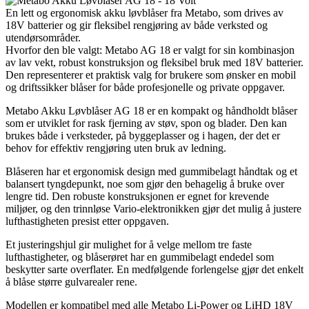
En lett og ergonomisk akku løvblåser fra Metabo, som drives av
18V batterier og gir fleksibel rengjøring av både verksted og
utendørsområder.
Hvorfor den ble valgt: Metabo AG 18 er valgt for sin kombinasjon
av lav vekt, robust konstruksjon og fleksibel bruk med 18V batterier.
Den representerer et praktisk valg for brukere som ønsker en mobil
og driftssikker blåser for både profesjonelle og private oppgaver.
Metabo Akku Løvblåser AG 18 er en kompakt og håndholdt blåser
som er utviklet for rask fjerning av støv, spon og blader. Den kan
brukes både i verksteder, på byggeplasser og i hagen, der det er
behov for effektiv rengjøring uten bruk av ledning.
Blåseren har et ergonomisk design med gummibelagt håndtak og et
balansert tyngdepunkt, noe som gjør den behagelig å bruke over
lengre tid. Den robuste konstruksjonen er egnet for krevende
miljøer, og den trinnløse Vario-elektronikken gjør det mulig å justere
lufthastigheten presist etter oppgaven.
Et justeringshjul gir mulighet for å velge mellom tre faste
lufthastigheter, og blåserøret har en gummibelagt endedel som
beskytter sarte overflater. En medfølgende forlengelse gjør det enkelt
å blåse større gulvarealer rene.
Modellen er kompatibel med alle Metabo Li-Power og LiHD 18V