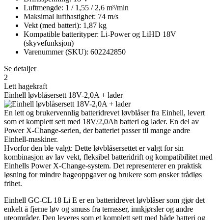
Luftmengde: 1 / 1,55 / 2,6 m³/min
Maksimal lufthastighet: 74 m/s
Vekt (med batteri): 1,87 kg
Kompatible batterityper: Li-Power og LiHD 18V
(skyvefunksjon)
Varenummer (SKU): 602242850
Se detaljer
2
Lett hagekraft
Einhell løvblåsersett 18V-2,0A + lader
En lett og brukervennlig batteridrevet løvblåser fra Einhell, levert
som et komplett sett med 18V/2,0Ah batteri og lader. En del av
Power X-Change-serien, der batteriet passer til mange andre
Einhell-maskiner.
Hvorfor den ble valgt: Dette løvblåsersettet er valgt for sin
kombinasjon av lav vekt, fleksibel batteridrift og kompatibilitet med
Einhells Power X-Change-system. Det representerer en praktisk
løsning for mindre hageoppgaver og brukere som ønsker trådløs
frihet.
Einhell GC-CL 18 Li E er en batteridrevet løvblåser som gjør det
enkelt å fjerne løv og smuss fra terrasser, innkjørsler og andre
uteområder. Den leveres som et komplett sett med både batteri og