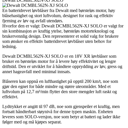
Dewalt DCMBL562N-XJ SOLO
En batteridrevet løvblåser fra Dewalt med børsteløs motor, høy
blåsehastighet og stort luftvolum, designet for rask og effektiv
fjerning av løv og avfall utendørs.
Hvorfor den er valgt: Dewalt DCMBL562N-XJ SOLO er valgt for
sin kombinasjon av kraftig ytelse, børsteløs motorteknologi og
brukervennlig design. Den representerer et solid valg for brukere
som ønsker en effektiv batteridrevet løvblåser uten behov for
ledning.
Dewalt DCMBL562N-XJ SOLO er en 18V XR løvblåser som
bruker en børsteløs motor for å levere høy effektivitet og lengre
driftstid. Den er utviklet for å håndtere opprydding av løv, gress og
annet hageavfall med minimal innsats.
Blåseren kan oppnå en lufthastighet på opptil 200 km/t, noe som
gjør den egnet for både mindre og større uteområder. Med et
luftvolum på 12,7 m³/min flytter den store mengder luft raskt og
effektivt.
Lydtrykket er angitt til 97 dB, noe som gjenspeiler et kraftig, men
fortsatt håndterbart støynivå for denne typen maskin. Enheten
leveres som SOLO-versjon, noe som betyr at batteri og lader ikke
følger med og må kjøpes separat.