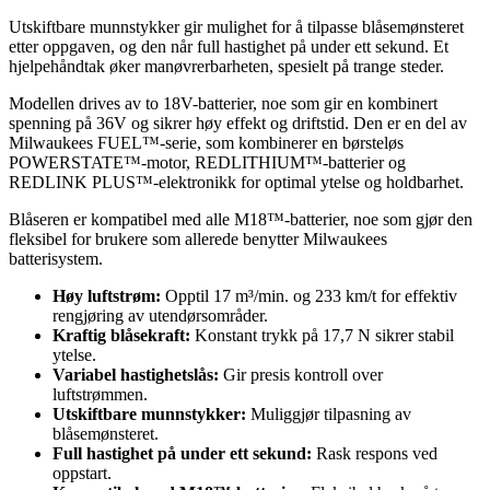
Utskiftbare munnstykker gir mulighet for å tilpasse blåsemønsteret
etter oppgaven, og den når full hastighet på under ett sekund. Et
hjelpehåndtak øker manøvrerbarheten, spesielt på trange steder.
Modellen drives av to 18V-batterier, noe som gir en kombinert
spenning på 36V og sikrer høy effekt og driftstid. Den er en del av
Milwaukees FUEL™-serie, som kombinerer en børsteløs
POWERSTATE™-motor, REDLITHIUM™-batterier og
REDLINK PLUS™-elektronikk for optimal ytelse og holdbarhet.
Blåseren er kompatibel med alle M18™-batterier, noe som gjør den
fleksibel for brukere som allerede benytter Milwaukees
batterisystem.
Høy luftstrøm:
Opptil 17 m³/min. og 233 km/t for effektiv
rengjøring av utendørsområder.
Kraftig blåsekraft:
Konstant trykk på 17,7 N sikrer stabil
ytelse.
Variabel hastighetslås:
Gir presis kontroll over
luftstrømmen.
Utskiftbare munnstykker:
Muliggjør tilpasning av
blåsemønsteret.
Full hastighet på under ett sekund:
Rask respons ved
oppstart.