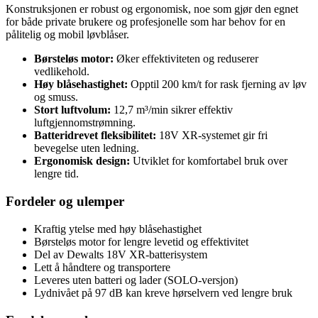
Konstruksjonen er robust og ergonomisk, noe som gjør den egnet
for både private brukere og profesjonelle som har behov for en
pålitelig og mobil løvblåser.
Børsteløs motor:
Øker effektiviteten og reduserer
vedlikehold.
Høy blåsehastighet:
Opptil 200 km/t for rask fjerning av løv
og smuss.
Stort luftvolum:
12,7 m³/min sikrer effektiv
luftgjennomstrømning.
Batteridrevet fleksibilitet:
18V XR-systemet gir fri
bevegelse uten ledning.
Ergonomisk design:
Utviklet for komfortabel bruk over
lengre tid.
Fordeler og ulemper
Kraftig ytelse med høy blåsehastighet
Børsteløs motor for lengre levetid og effektivitet
Del av Dewalts 18V XR-batterisystem
Lett å håndtere og transportere
Leveres uten batteri og lader (SOLO-versjon)
Lydnivået på 97 dB kan kreve hørselvern ved lengre bruk