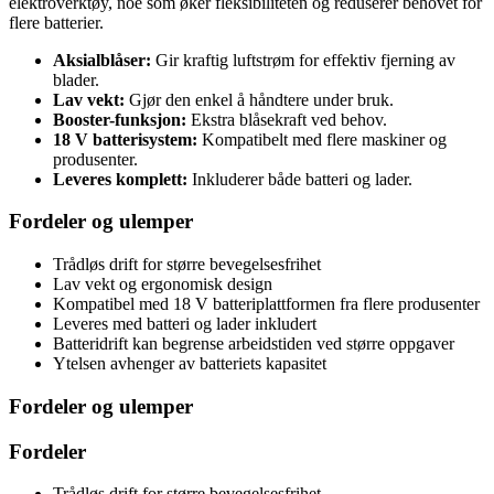
elektroverktøy, noe som øker fleksibiliteten og reduserer behovet for
flere batterier.
Aksialblåser:
Gir kraftig luftstrøm for effektiv fjerning av
blader.
Lav vekt:
Gjør den enkel å håndtere under bruk.
Booster-funksjon:
Ekstra blåsekraft ved behov.
18 V batterisystem:
Kompatibelt med flere maskiner og
produsenter.
Leveres komplett:
Inkluderer både batteri og lader.
Fordeler og ulemper
Trådløs drift for større bevegelsesfrihet
Lav vekt og ergonomisk design
Kompatibel med 18 V batteriplattformen fra flere produsenter
Leveres med batteri og lader inkludert
Batteridrift kan begrense arbeidstiden ved større oppgaver
Ytelsen avhenger av batteriets kapasitet
Fordeler og ulemper
Fordeler
Trådløs drift for større bevegelsesfrihet