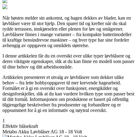
Når høsten melder sin ankomst, og hagen dekkes av blader, kan en
løvblåser være til stor hjelp. Den sparer tid og krefter når du skal
rydde terrassen, innkjørselen eller plenen for løv og smågrener.
Løvblåsere finnes i mange varianter – fra kompakte batterimodeller
til kraftige bensindrevne maskiner – og hver type har sine fordeler
avhengig av oppgaven og områdets størrelse.
I denne artikkelen får du en oversikt over ulike typer løvblåsere og
deres viktigste egenskaper, slik at du kan finne en modell som passer
til dine behov og ditt arbeidsområde.
Artikkelen presenterer et utvalg av løvblåsere som dekker ulike
behov – fra lette hobbyoppgaver til mer krevende hagearbeid.
Formålet er å gi en oversikt over funksjoner, energikilder og
designforskjeller, slik at du kan vurdere hvilken type som passer best
til ditt formål. Informasjonen om produktene er basert på offentlig
tilgjengelige beskrivelser fra produsenter og forhandlere og er
oppsummert for å gi en informativ og nøytral oversikt.
1
Effektiv blåsekraft
Metabo Akku Løvblåser AG 18 - 18 Volt