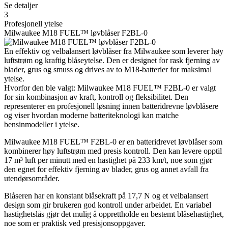
Se detaljer
3
Profesjonell ytelse
Milwaukee M18 FUEL™ løvblåser F2BL-0
En effektiv og velbalansert løvblåser fra Milwaukee som leverer høy
luftstrøm og kraftig blåseytelse. Den er designet for rask fjerning av
blader, grus og smuss og drives av to M18-batterier for maksimal
ytelse.
Hvorfor den ble valgt: Milwaukee M18 FUEL™ F2BL-0 er valgt
for sin kombinasjon av kraft, kontroll og fleksibilitet. Den
representerer en profesjonell løsning innen batteridrevne løvblåsere
og viser hvordan moderne batteriteknologi kan matche
bensinmodeller i ytelse.
Milwaukee M18 FUEL™ F2BL-0 er en batteridrevet løvblåser som
kombinerer høy luftstrøm med presis kontroll. Den kan levere opptil
17 m³ luft per minutt med en hastighet på 233 km/t, noe som gjør
den egnet for effektiv fjerning av blader, grus og annet avfall fra
utendørsområder.
Blåseren har en konstant blåsekraft på 17,7 N og et velbalansert
design som gir brukeren god kontroll under arbeidet. En variabel
hastighetslås gjør det mulig å opprettholde en bestemt blåsehastighet,
noe som er praktisk ved presisjonsoppgaver.