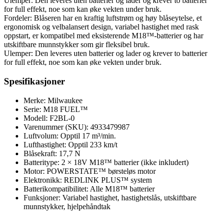
Ulemper: Den leveres uten batterier og lader og krever to batterier
for full effekt, noe som kan øke vekten under bruk.
Fordeler: Blåseren har en kraftig luftstrøm og høy blåseytelse, et
ergonomisk og velbalansert design, variabel hastighet med rask
oppstart, er kompatibel med eksisterende M18™-batterier og har
utskiftbare munnstykker som gir fleksibel bruk.
Ulemper: Den leveres uten batterier og lader og krever to batterier
for full effekt, noe som kan øke vekten under bruk.
Spesifikasjoner
Merke: Milwaukee
Serie: M18 FUEL™
Modell: F2BL-0
Varenummer (SKU): 4933479987
Luftvolum: Opptil 17 m³/min.
Lufthastighet: Opptil 233 km/t
Blåsekraft: 17,7 N
Batteritype: 2 × 18V M18™ batterier (ikke inkludert)
Motor: POWERSTATE™ børsteløs motor
Elektronikk: REDLINK PLUS™ system
Batterikompatibilitet: Alle M18™ batterier
Funksjoner: Variabel hastighet, hastighetslås, utskiftbare
munnstykker, hjelpehåndtak