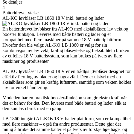
Se detaljer
4
Batteridrevet ytelse
AL-KO løvblåser LB 1860 18 V inkl. batteri og lader
En batteridrevet løvblåser fra AL-KO med aksialblåser, lav vekt og
booster-funksjon. Leveres med både batteri og lader og er
kompatibel med flere maskiner på samme 18 V batteriplattform.
Hvorfor den ble valgt: AL-KO LB 1860 er valgt for sin
kombinasjon av lav vekt, kraftig blåseytelse og fleksibilitet i bruken
av et felles 18 V batterisystem, som kan brukes på tvers av flere
maskiner og produsenter.
AL-KO løvblåser LB 1860 18 V er en trådløs løvblåser designet for
effektiv fjerning av blader og hageavfall. Den er utstyrt med en
aksialblåser som gir en kraftig luftstrøm, samtidig som vekten holdes
lav for enkel håndtering.
Modellen har en praktisk booster-funksjon som gir ekstra kraft når
det er behov for det. Den leveres med både batteri og lader, slik at
den kan tas i bruk med en gang.
LB 1860 inngår i AL-KOs 18 V batteriplattform, som er kompatibel
med flere maskiner – også fra andre produsenter. Dette gjør det
mulig å bruke det samme batteriet på tvers av forskjellige hage- og