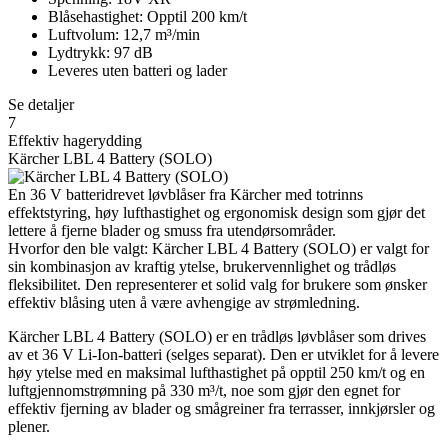
Blåsehastighet: Opptil 200 km/t
Luftvolum: 12,7 m³/min
Lydtrykk: 97 dB
Leveres uten batteri og lader
Se detaljer
7
Effektiv hagerydding
Kärcher LBL 4 Battery (SOLO)
En 36 V batteridrevet løvblåser fra Kärcher med totrinns
effektstyring, høy lufthastighet og ergonomisk design som gjør det
lettere å fjerne blader og smuss fra utendørsområder.
Hvorfor den ble valgt: Kärcher LBL 4 Battery (SOLO) er valgt for
sin kombinasjon av kraftig ytelse, brukervennlighet og trådløs
fleksibilitet. Den representerer et solid valg for brukere som ønsker
effektiv blåsing uten å være avhengige av strømledning.
Kärcher LBL 4 Battery (SOLO) er en trådløs løvblåser som drives
av et 36 V Li-Ion-batteri (selges separat). Den er utviklet for å levere
høy ytelse med en maksimal lufthastighet på opptil 250 km/t og en
luftgjennomstrømning på 330 m³/t, noe som gjør den egnet for
effektiv fjerning av blader og smågreiner fra terrasser, innkjørsler og
plener.