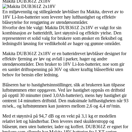
Makita DUB361Z 2x18V
En miljøvennlig og stillegående løvblåser fra Makita, drevet av to
18V Li-Ion-batterier som leverer høy lufthastighet og effektiv
blåseytelse for rengjøring av utendørsområder.
Hvorfor den ble valgt: Makita DUB361Z 2x18V er valgt for sin
kombinasjon av batteridrift, lavt støynivå og effektiv ytelse. Den
representerer et solid valg for brukere som ønsker en fleksibel og
ledningsfri løsning for vedlikehold av hager og grønne områder.
Makita DUB361Z 2x18V er en batteridrevet løvblåser designet for
effektiv fjerning av løv og avfall i parker, hager og andre
utendørsområder. Den bruker to 18V Li-Ion-batterier, noe som gir
en samlet driftsspenning på 36V og sikrer kraftig blåseeffekt uten
behov for bensin eller ledning.
Blåseren har to hastighetsinnstillinger, slik at brukeren kan tilpasse
luftstrømmen etter oppgaven. Ved lav hastighet oppnås en driftstid
på opptil 30 minutter (med 3,0Ah-batterier), mens høy hastighet gir
omtrent 14 minutters driftstid. Den maksimale lufthastigheten når 93
m/sek., og luftstrømmen kan justeres mellom 2,6 og 4,4 m³/min.
Med et støynivå på 94,7 dB og en vekt på 3,1 kg er modellen
relativt lett og håndterbar. Den leveres med skulderstropp og
blåserør, men uten batterier, lader og koffert. DUB361Z er egnet for
brukere som allerede har Makita 18V-batterier fra LXT-serien.