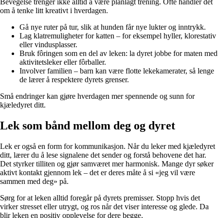
Bevegelse trenger ikke alltid å være planlagt trening. Ofte handler det
om å tenke litt kreativt i hverdagen.
Gå nye ruter på tur, slik at hunden får nye lukter og inntrykk.
Lag klatremuligheter for katten – for eksempel hyller, klorestativ
eller vindusplasser.
Bruk fôringen som en del av leken: la dyret jobbe for maten med
aktivitetsleker eller fôrballer.
Involver familien – barn kan være flotte lekekamerater, så lenge
de lærer å respektere dyrets grenser.
Små endringer kan gjøre hverdagen mer spennende og sunn for
kjæledyret ditt.
Lek som bånd mellom deg og dyret
Lek er også en form for kommunikasjon. Når du leker med kjæledyret
ditt, lærer du å lese signalene det sender og forstå behovene det har.
Det styrker tilliten og gjør samværet mer harmonisk. Mange dyr søker
aktivt kontakt gjennom lek – det er deres måte å si «jeg vil være
sammen med deg» på.
Sørg for at leken alltid foregår på dyrets premisser. Stopp hvis det
virker stresset eller utrygt, og ros når det viser interesse og glede. Da
blir leken en positiv opplevelse for dere begge.