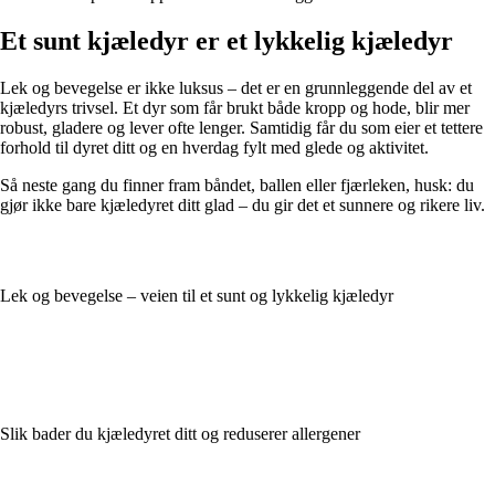
Et sunt kjæledyr er et lykkelig kjæledyr
Lek og bevegelse er ikke luksus – det er en grunnleggende del av et
kjæledyrs trivsel. Et dyr som får brukt både kropp og hode, blir mer
robust, gladere og lever ofte lenger. Samtidig får du som eier et tettere
forhold til dyret ditt og en hverdag fylt med glede og aktivitet.
Så neste gang du finner fram båndet, ballen eller fjærleken, husk: du
gjør ikke bare kjæledyret ditt glad – du gir det et sunnere og rikere liv.
Lek og bevegelse – veien til et sunt og lykkelig kjæledyr
Slik bader du kjæledyret ditt og reduserer allergener