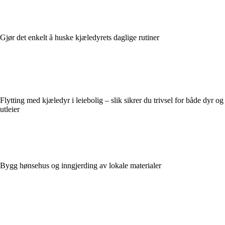
Gjør det enkelt å huske kjæledyrets daglige rutiner
Flytting med kjæledyr i leiebolig – slik sikrer du trivsel for både dyr og
utleier
Bygg hønsehus og inngjerding av lokale materialer