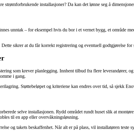
re strømforbrukende installasjoner? Da kan det lønne seg å dimensjoner
det finnes unntak – for eksempel hvis du bor i et vernet bygg, et område m
n. Dette sikrer at du får korrekt registrering og eventuell godtgjørelse fo
er
nvestering som krever planlegging. Innhent tilbud fra flere leverandører, 
 komme i gang.
erilagring. Støttebeløpet og kriteriene kan endres over tid, så sjekk Eno
forberede selve installasjonen. Rydd området rundt huset slik at montørene
kobles til en app eller overvåkningsløsning.
relse og takets beskaffenhet. Når alt er på plass, vil installatøren tes