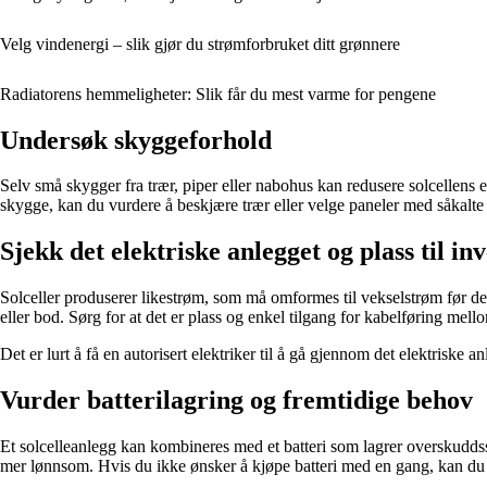
Velg vindenergi – slik gjør du strømforbruket ditt grønnere
Radiatorens hemmeligheter: Slik får du mest varme for pengene
Undersøk skyggeforhold
Selv små skygger fra trær, piper eller nabohus kan redusere solcellens 
skygge, kan du vurdere å beskjære trær eller velge paneler med såkalte
Sjekk det elektriske anlegget og plass til in
Solceller produserer likestrøm, som må omformes til vekselstrøm før den 
eller bod. Sørg for at det er plass og enkel tilgang for kabelføring mell
Det er lurt å få en autorisert elektriker til å gå gjennom det elektrisk
Vurder batterilagring og fremtidige behov
Et solcelleanlegg kan kombineres med et batteri som lagrer overskudds
mer lønnsom. Hvis du ikke ønsker å kjøpe batteri med en gang, kan du ve