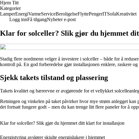
Hjem Titt
Kategorier
Lamper
Energi
Varme
Service
Beroligelse
Flytte
Penger
IT
Sofa
Kreativitet
Logg inn
Få tilgang
Nyheter e-post
Klar for solceller? Slik gjør du hjemmet ditt
Stadig flere nordmenn velger å investere i solceller – både for å reduse
kontroll på. En god forberedelse gjør installasjonen enklere, raskere og 
Sjekk takets tilstand og plassering
Takets kvalitet og bæreevne er avgjørende for et vellykket solcelleanleg
Retningen og vinkelen på taket påvirker hvor mye strøm anlegget kan pro
det fortsatt fungere godt – men du kan trenge litt flere paneler for å 
Klar for solceller? Slik gjør du hjemmet ditt klart for installasjon
Energistyring avslører skjulte energislukere i hjemmet