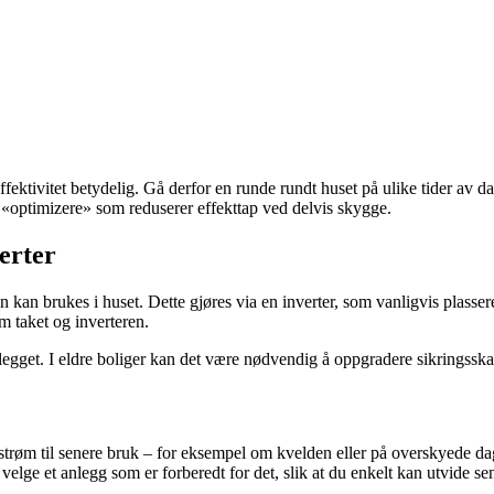
effektivitet betydelig. Gå derfor en runde rundt huset på ulike tider av
 «optimizere» som reduserer effekttap ved delvis skygge.
verter
kan brukes i huset. Dette gjøres via en inverter, som vanligvis plasseres
om taket og inverteren.
e anlegget. I eldre boliger kan det være nødvendig å oppgradere sikringss
strøm til senere bruk – for eksempel om kvelden eller på overskyede da
lge et anlegg som er forberedt for det, slik at du enkelt kan utvide se