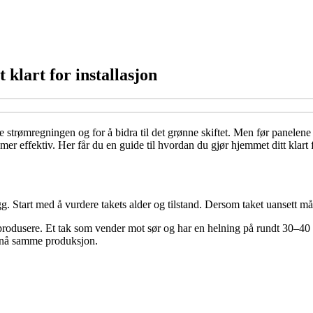
 klart for installasjon
re strømregningen og for å bidra til det grønne skiftet. Men før panelen
mer effektiv. Her får du en guide til hvordan du gjør hjemmet ditt klart f
g. Start med å vurdere takets alder og tilstand. Dersom taket uansett må
dusere. Et tak som vender mot sør og har en helning på rundt 30–40 grad
oppnå samme produksjon.