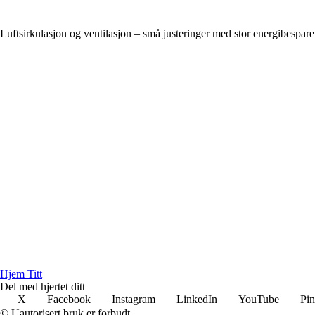
Luftsirkulasjon og ventilasjon – små justeringer med stor energibespare
Hjem Titt
Del med hjertet ditt
X
Facebook
Instagram
LinkedIn
YouTube
Pin
© Uautorisert bruk er forbudt.