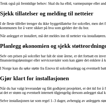
Tenk også på fremtidige behov: Skal du ha elbil, varmepumpe eller and
Sjekk tillatelser og melding til netteier
I de fleste tilfeller trenger du ikke byggetillatelse for solceller, men 
kommunen for å være sikker på hva som gjelder der du bor.
Når anlegget er installert, må det meldes inn til netteier via installatøre
Planlegg økonomien og sjekk støtteordning
Selv om prisen på solceller har falt de siste årene, er det fortsatt en i
finansieringsløsninger eller serviceavtaler som kan gjøre det enklere å
I Norge kan du søke støtte fra Enova til solcelleanlegg og eventuelt batt
Gjør klart for installasjonen
Når du har valgt leverandør og fått godkjent prosjektet, er det tid for å 
at det er strøm og eventuelt internett tilgjengelig dersom anlegget skal 
Selve installasjonen tar som regel 1–3 dager, avhengig av anleggets stør