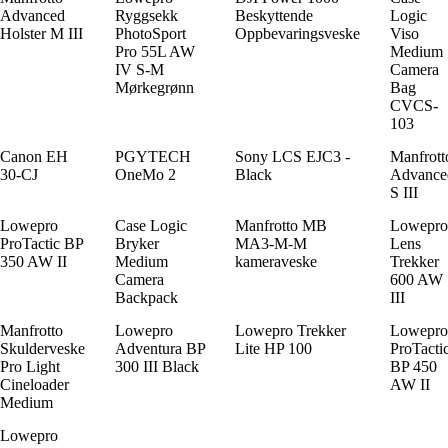
Advanced
Ryggsekk
Beskyttende
Logic
Holster M III
PhotoSport
Oppbevaringsveske
Viso
Pro 55L AW
Medium
IV S-M
Camera
Mørkegrønn
Bag
CVCS-
103
Canon EH
PGYTECH
Sony LCS EJC3 -
Manfrott
30-CJ
OneMo 2
Black
Advance
S III
Lowepro
Case Logic
Manfrotto MB
Lowepro
ProTactic BP
Bryker
MA3-M-M
Lens
350 AW II
Medium
kameraveske
Trekker
Camera
600 AW
Backpack
III
Manfrotto
Lowepro
Lowepro Trekker
Lowepro
Skulderveske
Adventura BP
Lite HP 100
ProTacti
Pro Light
300 III Black
BP 450
Cineloader
AW II
Medium
Lowepro