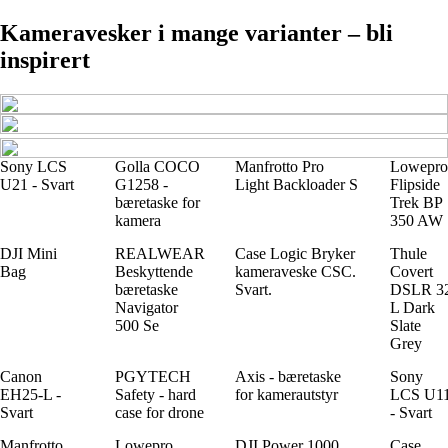
Kameravesker i mange varianter – bli
inspirert
Sony LCS
Golla COCO
Manfrotto Pro
Lowepro
U21 - Svart
G1258 -
Light Backloader S
Flipside
bæretaske for
Trek BP
kamera
350 AW
DJI Mini
REALWEAR
Case Logic Bryker
Thule
Bag
Beskyttende
kameraveske CSC.
Covert
bæretaske
Svart.
DSLR 3
Navigator
L Dark
500 Se
Slate
Grey
Canon
PGYTECH
Axis - bæretaske
Sony
EH25-L -
Safety - hard
for kamerautstyr
LCS U1
Svart
case for drone
- Svart
Manfrotto
Lowepro
DJI Power 1000
Case