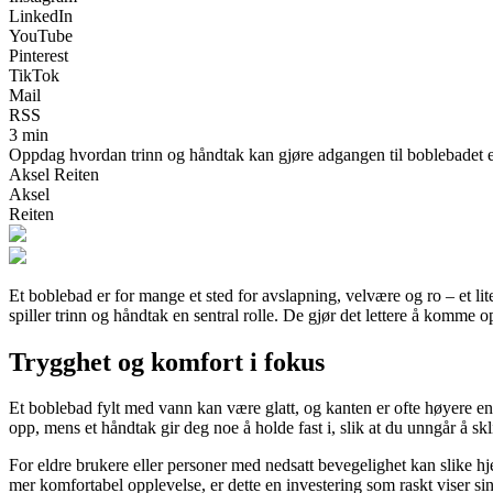
LinkedIn
YouTube
Pinterest
TikTok
Mail
RSS
3 min
Oppdag hvordan trinn og håndtak kan gjøre adgangen til boblebadet enkl
Aksel Reiten
Aksel
Reiten
Et boblebad er for mange et sted for avslapning, velvære og ro – et lit
spiller trinn og håndtak en sentral rolle. De gjør det lettere å komme o
Trygghet og komfort i fokus
Et boblebad fylt med vann kan være glatt, og kanten er ofte høyere enn 
opp, mens et håndtak gir deg noe å holde fast i, slik at du unngår å skl
For eldre brukere eller personer med nedsatt bevegelighet kan slike h
mer komfortabel opplevelse, er dette en investering som raskt viser sin