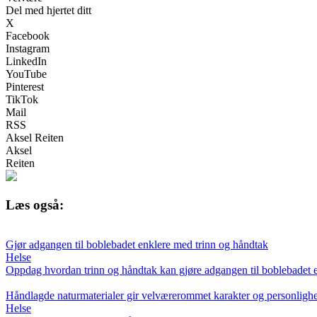
Del med hjertet ditt
X
Facebook
Instagram
LinkedIn
YouTube
Pinterest
TikTok
Mail
RSS
Aksel Reiten
Aksel
Reiten
Læs også:
Gjør adgangen til boblebadet enklere med trinn og håndtak
Helse
Oppdag hvordan trinn og håndtak kan gjøre adgangen til boblebadet enkl
Håndlagde naturmaterialer gir velværerommet karakter og personlighe
Helse