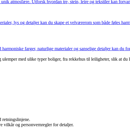
nik atmosfære. Utforsk hvordan tre, stein, leire og tekstiler kan forvand
rialer, lys og detaljer kan du skape et velværerom som både føles harmo
 harmoniske farger, naturlige materialer og sanselige detaljer kan du fo
emper med ulike typer boliger, fra rekkehus til leiligheter, slik at du
 retningslinjene.
re vilkår og personvernregler for detaljer.