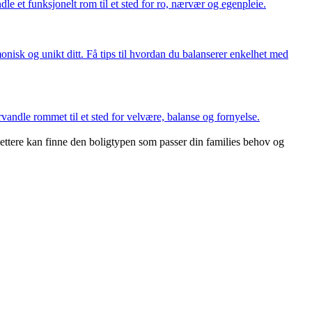
le et funksjonelt rom til et sted for ro, nærvær og egenpleie.
nisk og unikt ditt. Få tips til hvordan du balanserer enkelhet med
rvandle rommet til et sted for velvære, balanse og fornyelse.
 lettere kan finne den boligtypen som passer din families behov og