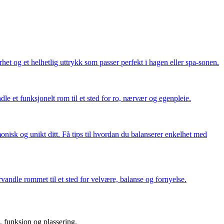
et og et helhetlig uttrykk som passer perfekt i hagen eller spa-sonen.
le et funksjonelt rom til et sted for ro, nærvær og egenpleie.
nisk og unikt ditt. Få tips til hvordan du balanserer enkelhet med
rvandle rommet til et sted for velvære, balanse og fornyelse.
l, funksjon og plassering.