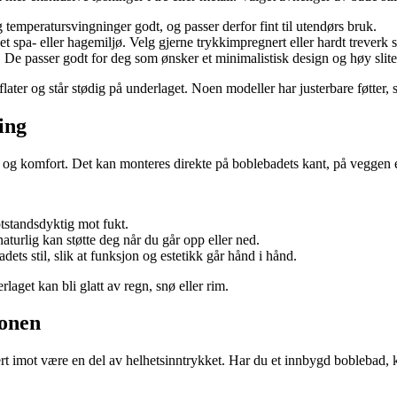
og temperatursvingninger godt, og passer derfor fint til utendørs bruk.
et spa- eller hagemiljø. Velg gjerne trykkimpregnert eller hardt treverk 
 De passer godt for deg som ønsker et minimalistisk design og høy slite
ater og står stødig på underlaget. Noen modeller har justerbare føtter, sl
ing
et og komfort. Det kan monteres direkte på boblebadets kant, på veggen e
otstandsdyktig mot fukt.
aturlig kan støtte deg når du går opp eller ned.
s stil, slik at funksjon og estetikk går hånd i hånd.
laget kan bli glatt av regn, snø eller rim.
sonen
t imot være en del av helhetsinntrykket. Har du et innbygd boblebad, kan 