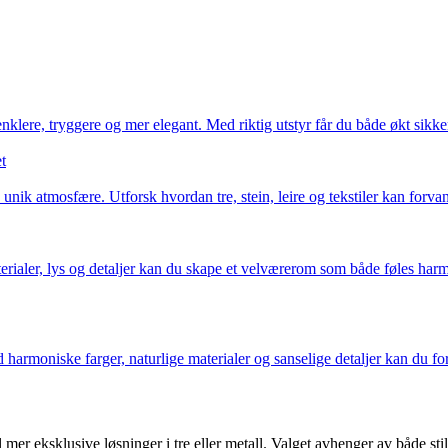
ere, tryggere og mer elegant. Med riktig utstyr får du både økt sikkerh
t
nik atmosfære. Utforsk hvordan tre, stein, leire og tekstiler kan forvand
rialer, lys og detaljer kan du skape et velværerom som både føles harmo
 harmoniske farger, naturlige materialer og sanselige detaljer kan du fo
l mer eksklusive løsninger i tre eller metall. Valget avhenger av både sti