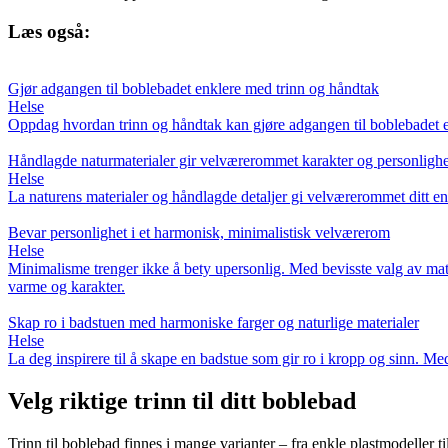
Læs også:
Gjør adgangen til boblebadet enklere med trinn og håndtak
Helse
Oppdag hvordan trinn og håndtak kan gjøre adgangen til boblebadet enkl
Håndlagde naturmaterialer gir velværerommet karakter og personlighe
Helse
La naturens materialer og håndlagde detaljer gi velværerommet ditt en u
Bevar personlighet i et harmonisk, minimalistisk velværerom
Helse
Minimalisme trenger ikke å bety upersonlig. Med bevisste valg av mate
varme og karakter.
Skap ro i badstuen med harmoniske farger og naturlige materialer
Helse
La deg inspirere til å skape en badstue som gir ro i kropp og sinn. Med
Velg riktige trinn til ditt boblebad
Trinn til boblebad finnes i mange varianter – fra enkle plastmodeller ti