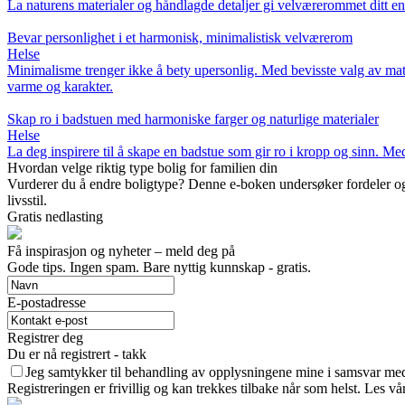
La naturens materialer og håndlagde detaljer gi velværerommet ditt en u
Bevar personlighet i et harmonisk, minimalistisk velværerom
Helse
Minimalisme trenger ikke å bety upersonlig. Med bevisste valg av mate
varme og karakter.
Skap ro i badstuen med harmoniske farger og naturlige materialer
Helse
La deg inspirere til å skape en badstue som gir ro i kropp og sinn. Med
Hvordan velge riktig type bolig for familien din
Vurderer du å endre boligtype? Denne e-boken undersøker fordeler og ul
livsstil.
Gratis nedlasting
Få inspirasjon og nyheter – meld deg på
Gode ​​tips. Ingen spam. Bare nyttig kunnskap - gratis.
E-postadresse
Registrer deg
Du er nå registrert - takk
Jeg samtykker til behandling av opplysningene mine i samsvar med
Registreringen er frivillig og kan trekkes tilbake når som helst. Les vå