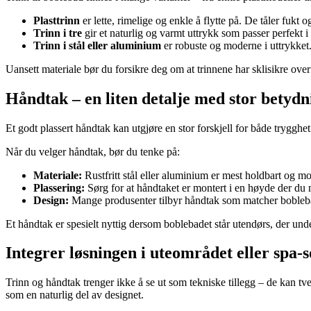
Plasttrinn
er lette, rimelige og enkle å flytte på. De tåler fukt 
Trinn i tre
gir et naturlig og varmt uttrykk som passer perfekt i 
Trinn i stål eller aluminium
er robuste og moderne i uttrykket.
Uansett materiale bør du forsikre deg om at trinnene har sklisikre overfl
Håndtak – en liten detalje med stor betydn
Et godt plassert håndtak kan utgjøre en stor forskjell for både tryggh
Når du velger håndtak, bør du tenke på:
Materiale:
Rustfritt stål eller aluminium er mest holdbart og m
Plassering:
Sørg for at håndtaket er montert i en høyde der du n
Design:
Mange produsenter tilbyr håndtak som matcher boblebadet
Et håndtak er spesielt nyttig dersom boblebadet står utendørs, der under
Integrer løsningen i uteområdet eller spa-
Trinn og håndtak trenger ikke å se ut som tekniske tillegg – de kan tver
som en naturlig del av designet.