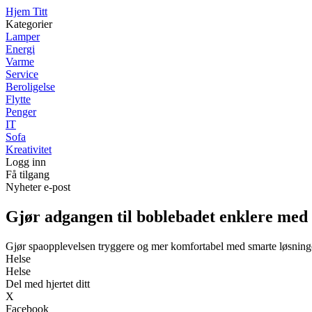
Hjem Titt
Kategorier
Lamper
Energi
Varme
Service
Beroligelse
Flytte
Penger
IT
Sofa
Kreativitet
Logg inn
Få tilgang
Nyheter e-post
Gjør adgangen til boblebadet enklere med
Gjør spaopplevelsen tryggere og mer komfortabel med smarte løsning
Helse
Helse
Del med hjertet ditt
X
Facebook