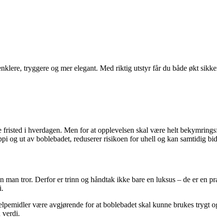
ere, tryggere og mer elegant. Med riktig utstyr får du både økt sikkerh
e fristed i hverdagen. Men for at opplevelsen skal være helt bekymringsf
ppi og ut av boblebadet, reduserer risikoen for uhell og kan samtidig bidr
man tror. Derfor er trinn og håndtak ikke bare en luksus – de er en prakt
i.
jelpemidler være avgjørende for at boblebadet skal kunne brukes trygt o
 verdi.