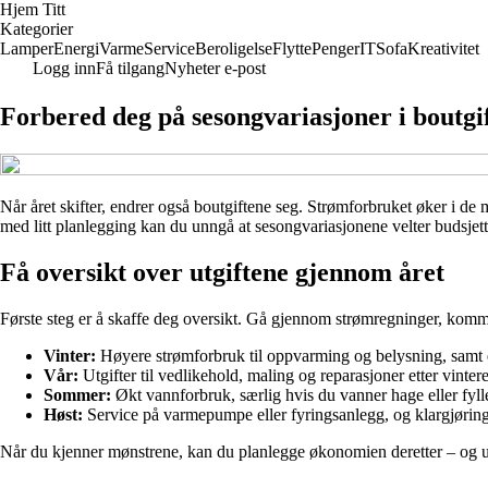
Hjem Titt
Kategorier
Lamper
Energi
Varme
Service
Beroligelse
Flytte
Penger
IT
Sofa
Kreativitet
Logg inn
Få tilgang
Nyheter e-post
Forbered deg på sesongvariasjoner i boutgi
Når året skifter, endrer også boutgiftene seg. Strømforbruket øker i 
med litt planlegging kan du unngå at sesongvariasjonene velter budsjet
Få oversikt over utgiftene gjennom året
Første steg er å skaffe deg oversikt. Gå gjennom strømregninger, kommuna
Vinter:
Høyere strømforbruk til oppvarming og belysning, samt e
Vår:
Utgifter til vedlikehold, maling og reparasjoner etter vinter
Sommer:
Økt vannforbruk, særlig hvis du vanner hage eller fyll
Høst:
Service på varmepumpe eller fyringsanlegg, og klargjøring
Når du kjenner mønstrene, kan du planlegge økonomien deretter – og u