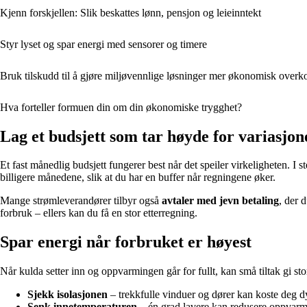
Kjenn forskjellen: Slik beskattes lønn, pensjon og leieinntekt
Styr lyset og spar energi med sensorer og timere
Bruk tilskudd til å gjøre miljøvennlige løsninger mer økonomisk over
Hva forteller formuen din om din økonomiske trygghet?
Lag et budsjett som tar høyde for variasjon
Et fast månedlig budsjett fungerer best når det speiler virkeligheten. I
billigere månedene, slik at du har en buffer når regningene øker.
Mange strømleverandører tilbyr også
avtaler med jevn betaling
, der 
forbruk – ellers kan du få en stor etterregning.
Spar energi når forbruket er høyest
Når kulda setter inn og oppvarmingen går for fullt, kan små tiltak gi st
Sjekk isolasjonen
– trekkfulle vinduer og dører kan koste deg dy
Senk innetemperaturen
– én grad lavere kan redusere oppvar