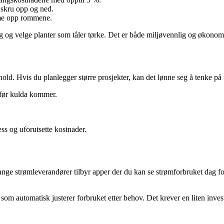
å skru opp og ned.
rme opp rommene.
og velge planter som tåler tørke. Det er både miljøvennlig og økonom
ld. Hvis du planlegger større prosjekter, kan det lønne seg å tenke på
før kulda kommer.
s og uforutsette kostnader.
nge strømleverandører tilbyr apper der du kan se strømforbruket dag f
, som automatisk justerer forbruket etter behov. Det krever en liten inve