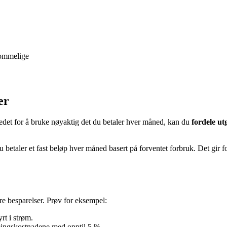
kommelige
er
 stedet for å bruke nøyaktig det du betaler hver måned, kan du
fordele ut
du betaler et fast beløp hver måned basert på forventet forbruk. Det gir
ore besparelser. Prøv for eksempel:
rt i strøm.
mingskostnadene med opptil 5 %.