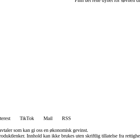
Finn det rette dynet for søvnen di
terest
TikTok
Mail
RSS
savtaler som kan gi oss en økonomisk gevinst.
oduktlenker. Innhold kan ikke brukes uten skriftlig tillatelse fra rettigh