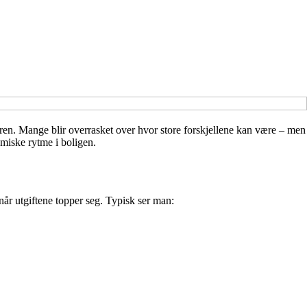
ren. Mange blir overrasket over hvor store forskjellene kan være – men
omiske rytme i boligen.
når utgiftene topper seg. Typisk ser man: