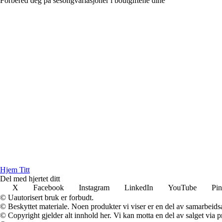
Forbered deg på sesongvariasjoner i boutgiftene dine
Hjem Titt
Del med hjertet ditt
X
Facebook
Instagram
LinkedIn
YouTube
Pin
© Uautorisert bruk er forbudt.
© Beskyttet materiale. Noen produkter vi viser er en del av samarbeid
© Copyright gjelder alt innhold her. Vi kan motta en del av salget via pr