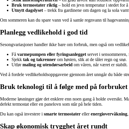
Bruk termostater riktig
– hold en jevn temperatur i stedet for 
Utnytt dagslyset
– trekk fra gardinene om dagen og la sola va
Om sommeren kan du spare vann ved å samle regnvann til hagevanning 
Planlegg vedlikehold i god tid
Sesongvariasjoner handler ikke bare om forbruk, men også om vedlikeho
Få
varmepumpen eller fyringsanlegget
servet i sensommeren, 
Sjekk
tak og takrenner
om høsten, slik at de tåler regn og snø.
Utfør
maling og utendørsarbeid
om våren, når været er stabilt.
Ved å fordele vedlikeholdsoppgavene gjennom året unngår du både stres
Bruk teknologi til å følge med på forbruket
Moderne løsninger gjør det enklere enn noen gang å holde oversikt. Ma
defekt termostat eller en panelovn som står på hele tiden.
Du kan også investere i
smarte termostater
eller
energiovervåkning
Skap økonomisk trygghet året rundt