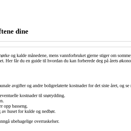
ftene dine
de mørke og kalde månedene, mens vannforbruket gjerne stiger om somme
tet. Her får du en guide til hvordan du kan forberede deg på årets økon
le avgifter og andre boligrelaterte kostnader for det siste året, og se 
ventuelle kostnader til snørydding.
en.
er opp basseng.
 av huset for kulde og nedbør.
nngå ubehagelige overraskelser.