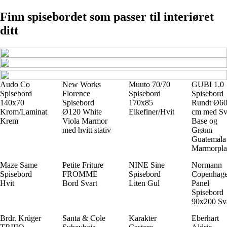
Finn spisebordet som passer til interiøret
ditt
Audo Co
New Works
Muuto 70/70
GUBI 1.0
Spisebord
Florence
Spisebord
Spisebord
140x70
Spisebord
170x85
Rundt Ø6
Krom/Laminat
Ø120 White
Eikefiner/Hvit
cm med Sv
Krem
Viola Marmor
Base og
med hvitt stativ
Grønn
Guatemala
Marmorpla
Maze Same
Petite Friture
NINE Sine
Normann
Spisebord
FROMME
Spisebord
Copenhag
Hvit
Bord Svart
Liten Gul
Panel
Spisebord
90x200 Sv
Brdr. Krüger
Santa & Cole
Karakter
Eberhart