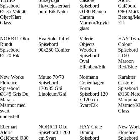
TRIIIO
Subeybaja
Castore
Aldric
Spisebord
Høydejusterbart
Spisebord
Cafébord
Ø135 Valnøtt
bord Eik Natur
Ø130 Bianco
Ø80 Mørk
Oljet/Klart
Carrara
Betong/Mø
Glass
Marmor/Røykt
Eik
glass
NORR11 Oku
Eva Solo Taffel
Valerie
HAY Two
Rundt
Spisebord
Objects
Colour
Spisebord
90x250 Conifer
Wooden
Spisebord
Ø120 Eik
Spisebord
L160
Oval
Maroon
Elfenben/Eik
Red/Blue
New Works
Muuto 70/70
Normann
Karakter
Florence
Spisebord
Copenhagen
Castore
Spisebord
170x85 Grå
Form
Spisebord
Ø145 Gris Du
Linoleum/Grå
Spisebord 120
Ø130 Ner
Marais
x 120 cm
Marquina
Marmor med
Svart/Eik
Marmor/Kl
svart
Glass
understell
Eberhart
NORR11 Oku
HAY Crate
New Work
Aldric
Spisebord L200
Dining
Florence
Cafébord Ø80
cm Svart
Spisebord
Spisebord