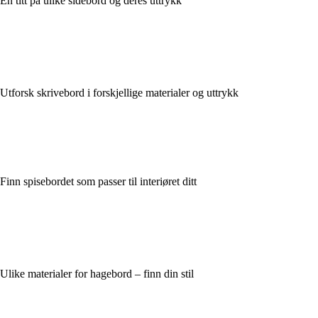
En titt på ulike sidebord og deres uttrykk
Utforsk skrivebord i forskjellige materialer og uttrykk
Finn spisebordet som passer til interiøret ditt
Ulike materialer for hagebord – finn din stil