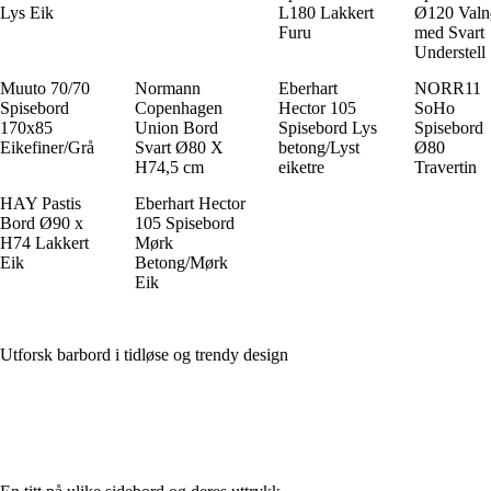
Lys Eik
L180 Lakkert
Ø120 Valn
Furu
med Svart
Understell
Muuto 70/70
Normann
Eberhart
NORR11
Spisebord
Copenhagen
Hector 105
SoHo
170x85
Union Bord
Spisebord Lys
Spisebord
Eikefiner/Grå
Svart Ø80 X
betong/Lyst
Ø80
H74,5 cm
eiketre
Travertin
HAY Pastis
Eberhart Hector
Bord Ø90 x
105 Spisebord
H74 Lakkert
Mørk
Eik
Betong/Mørk
Eik
Utforsk barbord i tidløse og trendy design