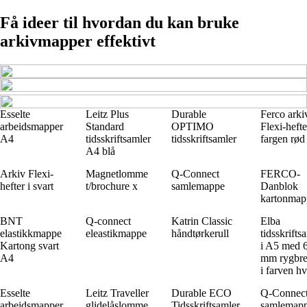
Få ideer til hvordan du kan bruke
arkivmapper effektivt
Esselte
Leitz Plus
Durable
Ferco arki
arbeidsmapper
Standard
OPTIMO
Flexi-hefte
A4
tidsskriftsamler
tidsskriftsamler
fargen rød
A4 blå
Arkiv Flexi-
Magnetlomme
Q-Connect
FERCO-
hefter i svart
t/brochure x
samlemappe
Danblok
kartonmap
BNT
Q-connect
Katrin Classic
Elba
elastikkmappe
eleastikmappe
håndtørkerull
tidsskrifts
Kartong svart
i A5 med 
A4
mm rygbr
i farven hv
Esselte
Leitz Traveller
Durable ECO
Q-Connec
arbeidsmapper
glidelåslomme
Tidsskriftsamler
samlemap