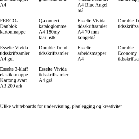
A4
A4 Blue Angel
blå
FERCO-
Q-connect
Esselte Vivida
Durable T
Danblok
kataloglomme
tidsskriftsamler
tidsskrifts
kartonmappe
A4 180my
A4 70 mm
klar 5stk
kongeblå
Esselte Vivida
Durable Trend
Esselte
Durable
tidsskriftsamler
tidsskriftsamler
arbeidsmapper
Economy
A4 gul
A4
tidsskrifts
Esselte 3-klaff
Esselte Vivida
elastikkmappe
tidsskriftsamler
Kartong svart
A4 grå
A3 200 ark
Ulike whiteboards for undervisning, planlegging og kreativitet