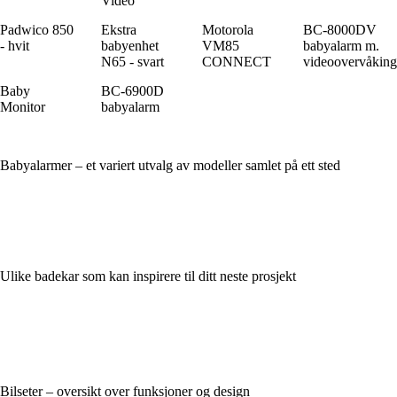
Video
Padwico 850
Ekstra
Motorola
BC-8000DV
- hvit
babyenhet
VM85
babyalarm m.
N65 - svart
CONNECT
videoovervåking
Baby
BC-6900D
Monitor
babyalarm
Babyalarmer – et variert utvalg av modeller samlet på ett sted
Ulike badekar som kan inspirere til ditt neste prosjekt
Bilseter – oversikt over funksjoner og design