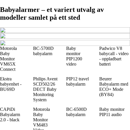
Babyalarmer – et variert utvalg av
modeller samlet på ett sted
Motorola
BC-5700D
Baby
Padwico V8
Baby
babyalarm
monitor
babycall - video
Monitor
PIP1200
- oppladbart
VM65X
video
batteri
Connect
Ekstra
Philips Avent
PIP12 travel
Beurer
babyenhet -
SCD502/26
babyalarm
Babyalarm med
BU69D
DECT Baby
ECO+ Mode
Monitoring
(BY84)
System
CAPiDi
Motorola
BC-6500D
Baby monitor
Babyalarm
Baby
babyalarm
PIP11 audio
2.0 - black
Monitor
VM483