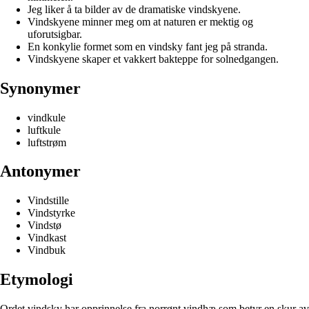
Jeg liker å ta bilder av de dramatiske vindskyene.
Vindskyene minner meg om at naturen er mektig og
uforutsigbar.
En konkylie formet som en vindsky fant jeg på stranda.
Vindskyene skaper et vakkert bakteppe for solnedgangen.
Synonymer
vindkule
luftkule
luftstrøm
Antonymer
Vindstille
Vindstyrke
Vindstø
Vindkast
Vindbuk
Etymologi
Ordet vindsky har opprinnelse fra norrønt vindhæ som betyr en skur av