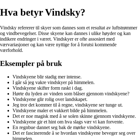
Hva betyr Vindsky?
Vindsky refererer til skyer som dannes som et resultat av luftstrømmer
og vindbevegelser. Disse skyene kan dannes i ulike høyder og kan
indikere endringer i været. Vindskyer er ofte assosiert med
værvariasjoner og kan være nyttige for å forutsi kommende
værforhold.
Eksempler på bruk
Vindskyene blir stadig mer intense.
I går så jeg vakre vindskyer på himmelen.
Vindskyene skifter form raskt i dag.
Hørte du lyden av vinden som blåser gjennom vindskyene?
Vindskyene glir rolig over landskapet.
Jeg tror det kommer til å regne, vindskyene ser tunge ut.
Vindskyene maler et vakkert bilde på himmelen.
Det er noe magisk med å se solen skinne gjennom vindskyene.
Vindskyene gir et hint om hva slags vær vi kan forvente.
En regnbue dannet seg bak de mørke vindskyene.
Det er fascinerende å se hvordan vindskyene beveger seg over
himmelen.