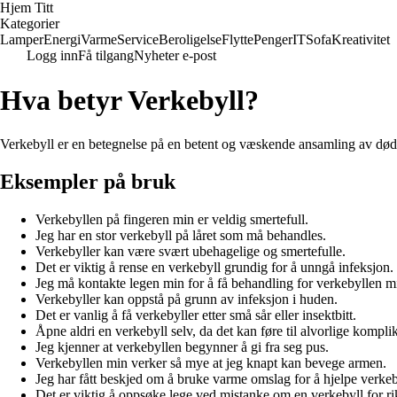
Hjem Titt
Kategorier
Lamper
Energi
Varme
Service
Beroligelse
Flytte
Penger
IT
Sofa
Kreativitet
Logg inn
Få tilgang
Nyheter e-post
Hva betyr Verkebyll?
Verkebyll er en betegnelse på en betent og væskende ansamling av dødt 
Eksempler på bruk
Verkebyllen på fingeren min er veldig smertefull.
Jeg har en stor verkebyll på låret som må behandles.
Verkebyller kan være svært ubehagelige og smertefulle.
Det er viktig å rense en verkebyll grundig for å unngå infeksjon.
Jeg må kontakte legen min for å få behandling for verkebyllen m
Verkebyller kan oppstå på grunn av infeksjon i huden.
Det er vanlig å få verkebyller etter små sår eller insektbitt.
Åpne aldri en verkebyll selv, da det kan føre til alvorlige kompli
Jeg kjenner at verkebyllen begynner å gi fra seg pus.
Verkebyllen min verker så mye at jeg knapt kan bevege armen.
Jeg har fått beskjed om å bruke varme omslag for å hjelpe verk
Det er viktig å oppsøke lege ved mistanke om en verkebyll for ri