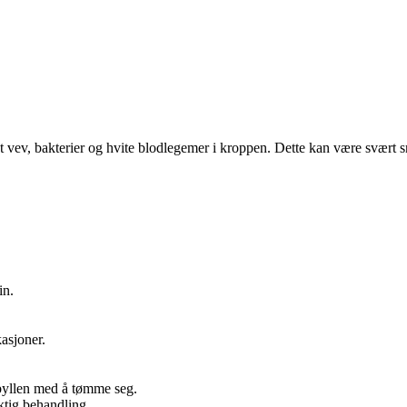
vev, bakterier og hvite blodlegemer i kroppen. Dette kan være svært sme
in.
kasjoner.
ebyllen med å tømme seg.
ktig behandling.