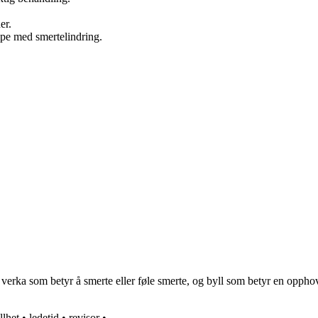
er.
lpe med smertelindring.
a som betyr å smerte eller føle smerte, og byll som betyr en opphovnet
illhet
•
ledetid
•
revisor
•