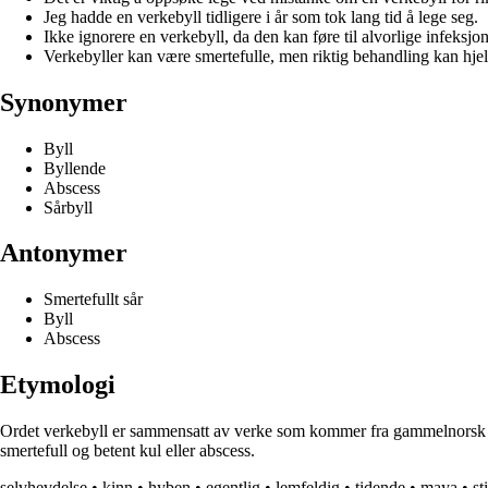
Jeg hadde en verkebyll tidligere i år som tok lang tid å lege seg.
Ikke ignorere en verkebyll, da den kan føre til alvorlige infeksjon
Verkebyller kan være smertefulle, men riktig behandling kan hje
Synonymer
Byll
Byllende
Abscess
Sårbyll
Antonymer
Smertefullt sår
Byll
Abscess
Etymologi
Ordet verkebyll er sammensatt av verke som kommer fra gammelnorsk verk
smertefull og betent kul eller abscess.
selvhevdelse
•
kinn
•
hyben
•
egentlig
•
lemfeldig
•
tidende
•
maya
•
st