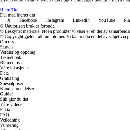
Hjem Titt
Del med hjertet ditt
X
Facebook
Instagram
LinkedIn
YouTube
Pin
© Uautorisert bruk er forbudt.
© Beskyttet materiale. Noen produkter vi viser er en del av samarbeid
© Copyright gjelder alt innhold her. Vi kan motta en del av salget via pr
Om oss
Starten
Verdier og oppdrag
Teamet bak
Bli med oss
Våre lokasjoner
Data
Gratis ting
Spesialpriser
Kundeanmeldelser
Guider
Slik gjør du det
Våre videoer
Fakta
FAQ
Veiledning
Vurdering