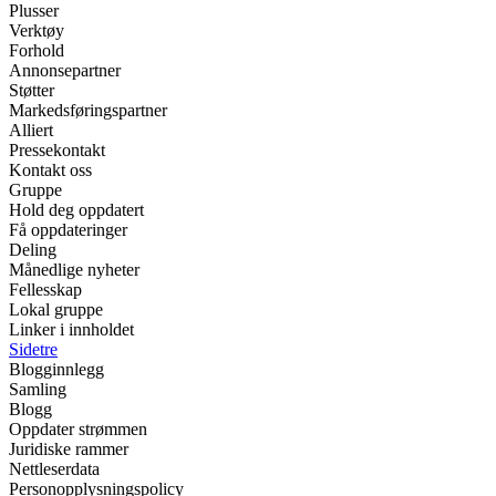
Plusser
Verktøy
Forhold
Annonsepartner
Støtter
Markedsføringspartner
Alliert
Pressekontakt
Kontakt oss
Gruppe
Hold deg oppdatert
Få oppdateringer
Deling
Månedlige nyheter
Fellesskap
Lokal gruppe
Linker i innholdet
Sidetre
Blogginnlegg
Samling
Blogg
Oppdater strømmen
Juridiske rammer
Nettleserdata
Personopplysningspolicy