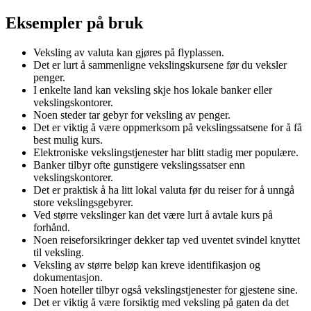
Eksempler på bruk
Veksling av valuta kan gjøres på flyplassen.
Det er lurt å sammenligne vekslingskursene før du veksler
penger.
I enkelte land kan veksling skje hos lokale banker eller
vekslingskontorer.
Noen steder tar gebyr for veksling av penger.
Det er viktig å være oppmerksom på vekslingssatsene for å få
best mulig kurs.
Elektroniske vekslingstjenester har blitt stadig mer populære.
Banker tilbyr ofte gunstigere vekslingssatser enn
vekslingskontorer.
Det er praktisk å ha litt lokal valuta før du reiser for å unngå
store vekslingsgebyrer.
Ved større vekslinger kan det være lurt å avtale kurs på
forhånd.
Noen reiseforsikringer dekker tap ved uventet svindel knyttet
til veksling.
Veksling av større beløp kan kreve identifikasjon og
dokumentasjon.
Noen hoteller tilbyr også vekslingstjenester for gjestene sine.
Det er viktig å være forsiktig med veksling på gaten da det