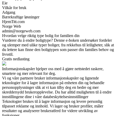
Eie
Vilkår for bruk
Adgang
Bærekraftige løsninger
HjemTitt.com
Norge Web
admin@norgeweb.com
Hvordan velge riktig type bolig for familien din
Vurderer du å endre boligtype? Denne e-boken undersøker fordeler
og ulemper med ulike typer boliger, fra rekkehus til leiligheter, slik at
du lettere kan finne den boligtypen som passer din families behov og
livsstil.
Gratis nedlasting
Informasjonskapsler hjelper oss med å gjøre nettstedet raskere,
smartere og mer relevant for deg.
Vi og våre partnere bruker informasjonskapsler og lignende
teknologier for å lagre informasjon på enheten din og behandle
personopplysninger slik at vi kan tilby deg en bedre og mer
skreddersydd brukeropplevelse. Du har alltid muligheten til å endre
innstillingene dine i våre databeskyttelsesinnstillinger
Teknologier brukes til å lagre informasjon og levere personlig
tilpasset reklame og innhold. Vi lager og bruker profiler, måler
resultater og analyserer brukeratferd for videre utvikling av
funksjoner