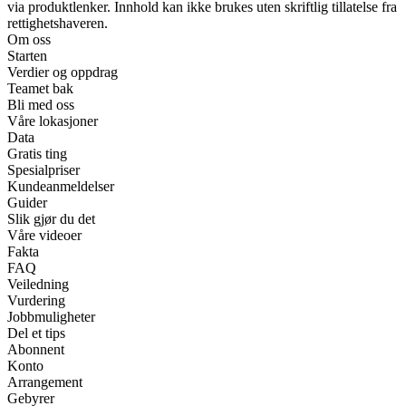
via produktlenker. Innhold kan ikke brukes uten skriftlig tillatelse fra
rettighetshaveren.
Om oss
Starten
Verdier og oppdrag
Teamet bak
Bli med oss
Våre lokasjoner
Data
Gratis ting
Spesialpriser
Kundeanmeldelser
Guider
Slik gjør du det
Våre videoer
Fakta
FAQ
Veiledning
Vurdering
Jobbmuligheter
Del et tips
Abonnent
Konto
Arrangement
Gebyrer