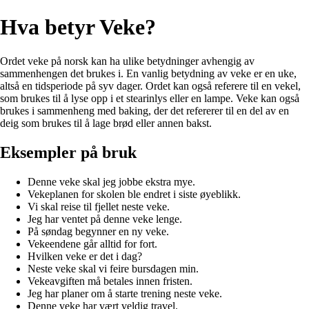
Hva betyr Veke?
Ordet veke på norsk kan ha ulike betydninger avhengig av
sammenhengen det brukes i. En vanlig betydning av veke er en uke,
altså en tidsperiode på syv dager. Ordet kan også referere til en vekel,
som brukes til å lyse opp i et stearinlys eller en lampe. Veke kan også
brukes i sammenheng med baking, der det refererer til en del av en
deig som brukes til å lage brød eller annen bakst.
Eksempler på bruk
Denne veke skal jeg jobbe ekstra mye.
Vekeplanen for skolen ble endret i siste øyeblikk.
Vi skal reise til fjellet neste veke.
Jeg har ventet på denne veke lenge.
På søndag begynner en ny veke.
Vekeendene går alltid for fort.
Hvilken veke er det i dag?
Neste veke skal vi feire bursdagen min.
Vekeavgiften må betales innen fristen.
Jeg har planer om å starte trening neste veke.
Denne veke har vært veldig travel.