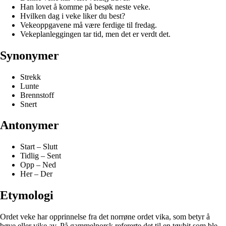
Han lovet å komme på besøk neste veke.
Hvilken dag i veke liker du best?
Vekeoppgavene må være ferdige til fredag.
Vekeplanleggingen tar tid, men det er verdt det.
Synonymer
Strekk
Lunte
Brennstoff
Snert
Antonymer
Start – Slutt
Tidlig – Sent
Opp – Ned
Her – Der
Etymologi
Ordet veke har opprinnelse fra det norrøne ordet vika, som betyr å
bøye eller vike av. På gammelnorsk refererte det til en tøybit som ble