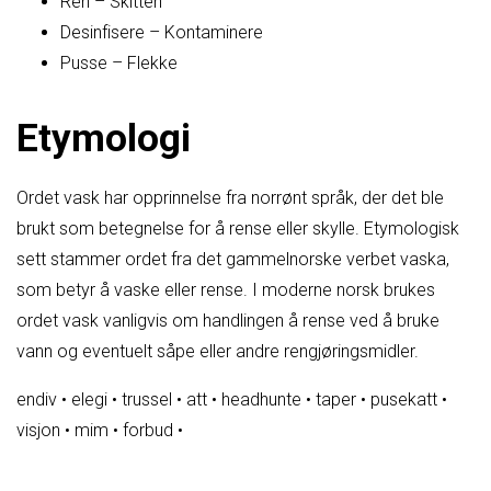
Ren – Skitten
Desinfisere – Kontaminere
Pusse – Flekke
Etymologi
Ordet vask har opprinnelse fra norrønt språk, der det ble
brukt som betegnelse for å rense eller skylle. Etymologisk
sett stammer ordet fra det gammelnorske verbet vaska,
som betyr å vaske eller rense. I moderne norsk brukes
ordet vask vanligvis om handlingen å rense ved å bruke
vann og eventuelt såpe eller andre rengjøringsmidler.
endiv
•
elegi
•
trussel
•
att
•
headhunte
•
taper
•
pusekatt
•
visjon
•
mim
•
forbud
•