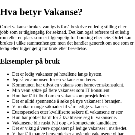
Hva betyr Vakanse?
Ordet vakanse brukes vanligvis for å beskrive en ledig stilling eller
jobb som er tilgjengelig for søknad. Det kan også referere til et ledig
rom eller en plass som er tilgjengelig for booking eller leie. Ordet kan
brukes i ulike sammenhenger, men det handler generelt om noe som er
ledig eller tilgjengelig for bruk eller besettelse.
Eksempler på bruk
Det er ledig vakanser på hotellene langs kysten.
Jeg så en annonsen for en vakans som lærer.
Kommunen har utlyst en vakans som barnevernskonsulent.
Min venn søkte på flere vakanser som IT-konsulent.
Hun har fått tilbud om en vakans som prosjektleder.
Det er alltid spennende å søke på nye vakanser i bransjen.
Vi mottar mange søknader til våre ledige vakanser.
Etterspørselen etter kvalifiserte søkere til vakansene er stor.
Hun har jobbet hardt for å kvalifisere seg til vakansene.
Vakansene blir raskt fylt opp av kompetente kandidater.
Det er viktig å være oppdatert på ledige vakanser i markedet.
Vi har fått mange henvendelser angående vakansene vi har