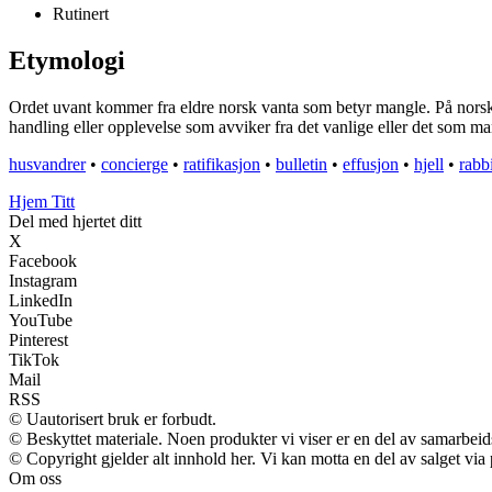
Rutinert
Etymologi
Ordet uvant kommer fra eldre norsk vanta som betyr mangle. På norsk b
handling eller opplevelse som avviker fra det vanlige eller det som ma
husvandrer
•
concierge
•
ratifikasjon
•
bulletin
•
effusjon
•
hjell
•
rabb
Hjem Titt
Del med hjertet ditt
X
Facebook
Instagram
LinkedIn
YouTube
Pinterest
TikTok
Mail
RSS
© Uautorisert bruk er forbudt.
© Beskyttet materiale. Noen produkter vi viser er en del av samarbei
© Copyright gjelder alt innhold her. Vi kan motta en del av salget via p
Om oss