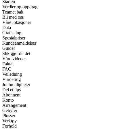
Starten
Verdier og oppdrag
Teamet bak
Bli med oss
Våre lokasjoner
Data
Gratis ting
Spesialpriser
Kundeanmeldelser
Guider
Slik gjør du det
Våre videoer
Fakta
FAQ
Veiledning
Vurdering
Jobbmuligheter
Del et tips
Abonnent
Konto
Arrangement
Gebyrer
Plusser
Verktøy
Forhold