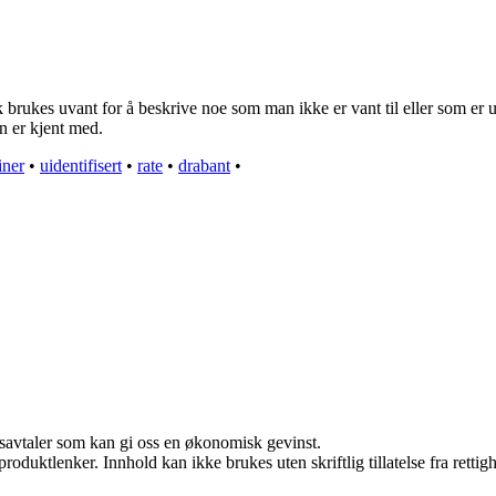
rukes uvant for å beskrive noe som man ikke er vant til eller som er u
n er kjent med.
iner
•
uidentifisert
•
rate
•
drabant
•
dsavtaler som kan gi oss en økonomisk gevinst.
roduktlenker. Innhold kan ikke brukes uten skriftlig tillatelse fra rettig