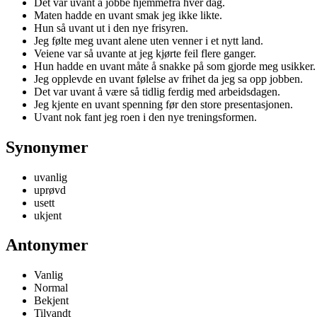
Det var uvant å jobbe hjemmefra hver dag.
Maten hadde en uvant smak jeg ikke likte.
Hun så uvant ut i den nye frisyren.
Jeg følte meg uvant alene uten venner i et nytt land.
Veiene var så uvante at jeg kjørte feil flere ganger.
Hun hadde en uvant måte å snakke på som gjorde meg usikker.
Jeg opplevde en uvant følelse av frihet da jeg sa opp jobben.
Det var uvant å være så tidlig ferdig med arbeidsdagen.
Jeg kjente en uvant spenning før den store presentasjonen.
Uvant nok fant jeg roen i den nye treningsformen.
Synonymer
uvanlig
uprøvd
usett
ukjent
Antonymer
Vanlig
Normal
Bekjent
Tilvandt