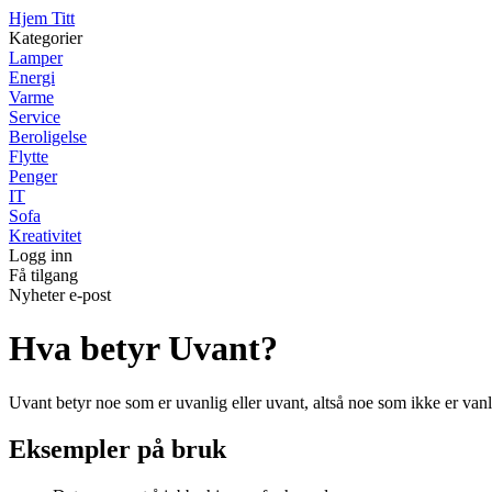
Hjem Titt
Kategorier
Lamper
Energi
Varme
Service
Beroligelse
Flytte
Penger
IT
Sofa
Kreativitet
Logg inn
Få tilgang
Nyheter e-post
Hva betyr Uvant?
Uvant betyr noe som er uvanlig eller uvant, altså noe som ikke er vanli
Eksempler på bruk