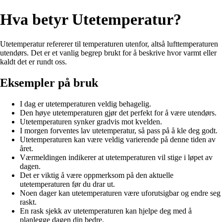
Hva betyr Utetemperatur?
Utetemperatur refererer til temperaturen utenfor, altså lufttemperaturen
utendørs. Det er et vanlig begrep brukt for å beskrive hvor varmt eller
kaldt det er rundt oss.
Eksempler på bruk
I dag er utetemperaturen veldig behagelig.
Den høye utetemperaturen gjør det perfekt for å være utendørs.
Utetemperaturen synker gradvis mot kvelden.
I morgen forventes lav utetemperatur, så pass på å kle deg godt.
Utetemperaturen kan være veldig varierende på denne tiden av
året.
Værmeldingen indikerer at utetemperaturen vil stige i løpet av
dagen.
Det er viktig å være oppmerksom på den aktuelle
utetemperaturen før du drar ut.
Noen dager kan utetemperaturen være uforutsigbar og endre seg
raskt.
En rask sjekk av utetemperaturen kan hjelpe deg med å
planlegge dagen din bedre.