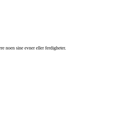
e noen sine evner eller ferdigheter.