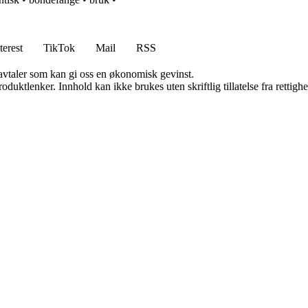
terest
TikTok
Mail
RSS
savtaler som kan gi oss en økonomisk gevinst.
oduktlenker. Innhold kan ikke brukes uten skriftlig tillatelse fra rettigh