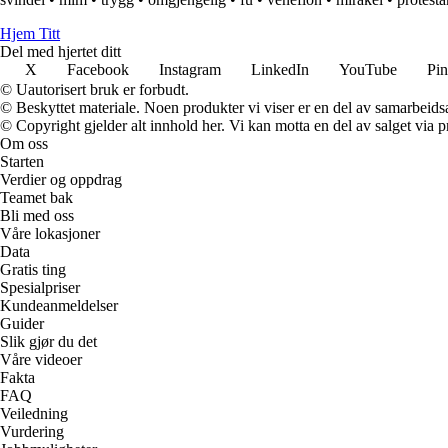
Hjem Titt
Del med hjertet ditt
X
Facebook
Instagram
LinkedIn
YouTube
Pin
© Uautorisert bruk er forbudt.
© Beskyttet materiale. Noen produkter vi viser er en del av samarbeid
© Copyright gjelder alt innhold her. Vi kan motta en del av salget via pr
Om oss
Starten
Verdier og oppdrag
Teamet bak
Bli med oss
Våre lokasjoner
Data
Gratis ting
Spesialpriser
Kundeanmeldelser
Guider
Slik gjør du det
Våre videoer
Fakta
FAQ
Veiledning
Vurdering