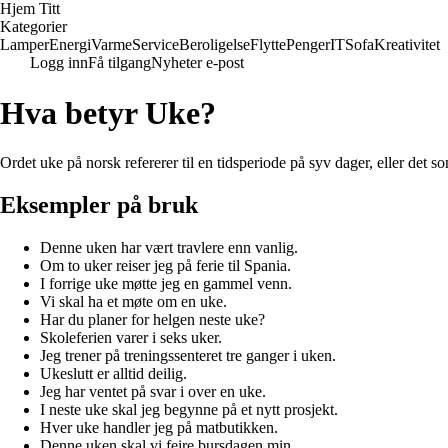
Hjem Titt
Kategorier
Lamper
Energi
Varme
Service
Beroligelse
Flytte
Penger
IT
Sofa
Kreativitet
Logg inn
Få tilgang
Nyheter e-post
Hva betyr Uke?
Ordet uke på norsk refererer til en tidsperiode på syv dager, eller det 
Eksempler på bruk
Denne uken har vært travlere enn vanlig.
Om to uker reiser jeg på ferie til Spania.
I forrige uke møtte jeg en gammel venn.
Vi skal ha et møte om en uke.
Har du planer for helgen neste uke?
Skoleferien varer i seks uker.
Jeg trener på treningssenteret tre ganger i uken.
Ukeslutt er alltid deilig.
Jeg har ventet på svar i over en uke.
I neste uke skal jeg begynne på et nytt prosjekt.
Hver uke handler jeg på matbutikken.
Denne uken skal vi feire bursdagen min.