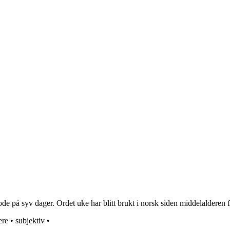
e på syv dager. Ordet uke har blitt brukt i norsk siden middelalderen f
ere
•
subjektiv
•