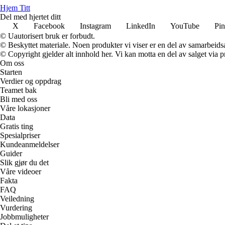
Hjem Titt
Del med hjertet ditt
X
Facebook
Instagram
LinkedIn
YouTube
Pin
© Uautorisert bruk er forbudt.
© Beskyttet materiale. Noen produkter vi viser er en del av samarbeid
© Copyright gjelder alt innhold her. Vi kan motta en del av salget via pr
Om oss
Starten
Verdier og oppdrag
Teamet bak
Bli med oss
Våre lokasjoner
Data
Gratis ting
Spesialpriser
Kundeanmeldelser
Guider
Slik gjør du det
Våre videoer
Fakta
FAQ
Veiledning
Vurdering
Jobbmuligheter