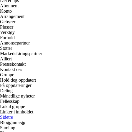
Del et tips
Abonnent
Konto
Arrangement
Gebyrer
Plusser
Verktøy
Forhold
Annonsepartner
Støtter
Markedsføringspartner
Alliert
Pressekontakt
Kontakt oss
Gruppe
Hold deg oppdatert
Få oppdateringer
Deling
Månedlige nyheter
Fellesskap
Lokal gruppe
Linker i innholdet
Sidetre
Blogginnlegg
Samling