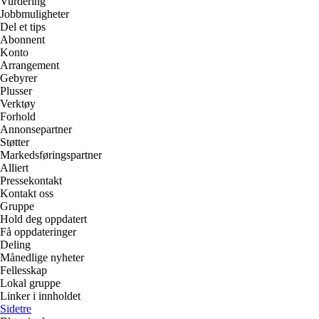
Vurdering
Jobbmuligheter
Del et tips
Abonnent
Konto
Arrangement
Gebyrer
Plusser
Verktøy
Forhold
Annonsepartner
Støtter
Markedsføringspartner
Alliert
Pressekontakt
Kontakt oss
Gruppe
Hold deg oppdatert
Få oppdateringer
Deling
Månedlige nyheter
Fellesskap
Lokal gruppe
Linker i innholdet
Sidetre