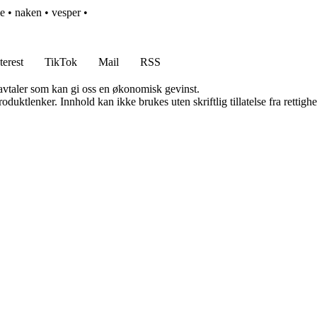
le
•
naken
•
vesper
•
terest
TikTok
Mail
RSS
savtaler som kan gi oss en økonomisk gevinst.
oduktlenker. Innhold kan ikke brukes uten skriftlig tillatelse fra rettigh