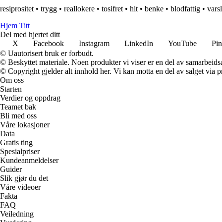
resiprositet
•
trygg
•
reallokere
•
tosifret
•
hit
•
benke
•
blodfattig
•
vars
Hjem Titt
Del med hjertet ditt
X
Facebook
Instagram
LinkedIn
YouTube
Pin
© Uautorisert bruk er forbudt.
© Beskyttet materiale. Noen produkter vi viser er en del av samarbeid
© Copyright gjelder alt innhold her. Vi kan motta en del av salget via pr
Om oss
Starten
Verdier og oppdrag
Teamet bak
Bli med oss
Våre lokasjoner
Data
Gratis ting
Spesialpriser
Kundeanmeldelser
Guider
Slik gjør du det
Våre videoer
Fakta
FAQ
Veiledning