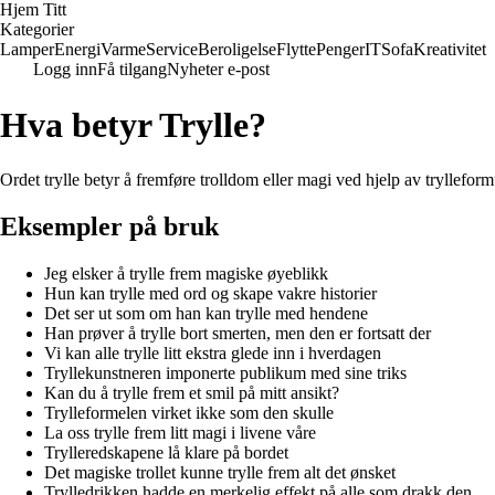
Hjem Titt
Kategorier
Lamper
Energi
Varme
Service
Beroligelse
Flytte
Penger
IT
Sofa
Kreativitet
Logg inn
Få tilgang
Nyheter e-post
Hva betyr Trylle?
Ordet trylle betyr å fremføre trolldom eller magi ved hjelp av trylleformu
Eksempler på bruk
Jeg elsker å trylle frem magiske øyeblikk
Hun kan trylle med ord og skape vakre historier
Det ser ut som om han kan trylle med hendene
Han prøver å trylle bort smerten, men den er fortsatt der
Vi kan alle trylle litt ekstra glede inn i hverdagen
Tryllekunstneren imponerte publikum med sine triks
Kan du å trylle frem et smil på mitt ansikt?
Trylleformelen virket ikke som den skulle
La oss trylle frem litt magi i livene våre
Trylleredskapene lå klare på bordet
Det magiske trollet kunne trylle frem alt det ønsket
Trylledrikken hadde en merkelig effekt på alle som drakk den