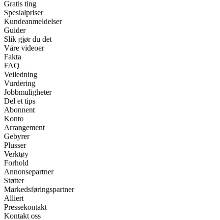
Gratis ting
Spesialpriser
Kundeanmeldelser
Guider
Slik gjør du det
Våre videoer
Fakta
FAQ
Veiledning
Vurdering
Jobbmuligheter
Del et tips
Abonnent
Konto
Arrangement
Gebyrer
Plusser
Verktøy
Forhold
Annonsepartner
Støtter
Markedsføringspartner
Alliert
Pressekontakt
Kontakt oss