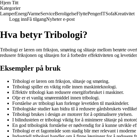
Hjem Titt
Kategorier
Lamper
Energi
Varme
Service
Beroligelse
Flytte
Penger
IT
Sofa
Kreativitet
Logg inn
Få tilgang
Nyheter e-post
Hva betyr Tribologi?
Tribologi er læren om friksjon, smøring og slitasje mellom berørte ov
redusere friksjonen og slitasjen for å forbedre effektiviteten og levetiden
Eksempler på bruk
Tribologi er læren om friksjon, slitasje og smøring.
Tribologi spiller en viktig rolle innen maskinteknologi.
Effektiv tribologi kan redusere energiforbruket i maskiner.
Olje er et vanlig smøremiddel innen tribologi.
Forståelse av tribologi kan forlenge levetiden til maskindeler.
Tribologiske studier kan bidra til å redusere gårdsbrukets vedlik
Tribologi brukes i design av motorer for å optimalisere ytelsen.
I bilindustrien er tribologi viktig for å minimere slitasje på motord
En god tribologisk forståelse er nødvendig for å kunne utvikle e
Tribologi er et fagområde som stadig blir mer relevant i moderne
Industriell tribologi handler om å finne løsninger for å redusere fr