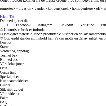
Ordet tribologi kommer fra de greske ordene tribo som betyr å gni, og l
rumpsteak
•
invasjon
•
vandel
•
konvensjonell
•
homogenisere
•
off
•
e
Hjem Titt
Del med hjertet ditt
X
Facebook
Instagram
LinkedIn
YouTube
Pin
© Uautorisert bruk er forbudt.
© Beskyttet materiale. Noen produkter vi viser er en del av samarbeid
© Copyright gjelder alt innhold her. Vi kan motta en del av salget via pr
Om oss
Starten
Verdier og oppdrag
Teamet bak
Bli med oss
Våre lokasjoner
Data
Gratis ting
Spesialpriser
Kundeanmeldelser
Guider
Slik gjør du det
Våre videoer
Fakta
FAQ