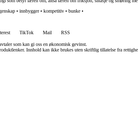
ogi som betyr læren om, altså læren om friksjon, slitasje og smøring mel
genskap
•
innbygger
•
kompetitiv
•
bunke
•
terest
TikTok
Mail
RSS
savtaler som kan gi oss en økonomisk gevinst.
oduktlenker. Innhold kan ikke brukes uten skriftlig tillatelse fra rettigh