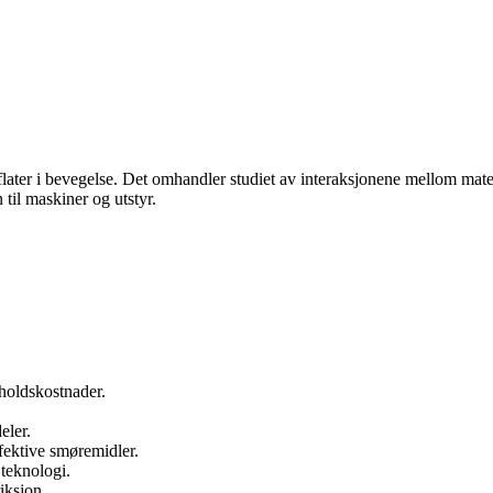
erflater i bevegelse. Det omhandler studiet av interaksjonene mellom 
 til maskiner og utstyr.
eholdskostnader.
eler.
ffektive smøremidler.
 teknologi.
iksjon.