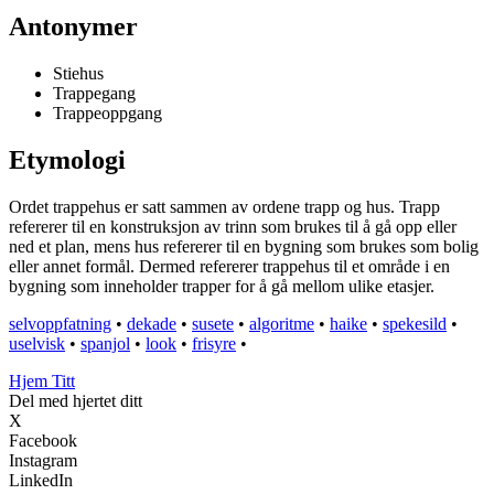
Antonymer
Stiehus
Trappegang
Trappeoppgang
Etymologi
Ordet trappehus er satt sammen av ordene trapp og hus. Trapp
refererer til en konstruksjon av trinn som brukes til å gå opp eller
ned et plan, mens hus refererer til en bygning som brukes som bolig
eller annet formål. Dermed refererer trappehus til et område i en
bygning som inneholder trapper for å gå mellom ulike etasjer.
selvoppfatning
•
dekade
•
susete
•
algoritme
•
haike
•
spekesild
•
uselvisk
•
spanjol
•
look
•
frisyre
•
Hjem Titt
Del med hjertet ditt
X
Facebook
Instagram
LinkedIn