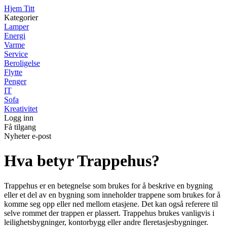
Hjem Titt
Kategorier
Lamper
Energi
Varme
Service
Beroligelse
Flytte
Penger
IT
Sofa
Kreativitet
Logg inn
Få tilgang
Nyheter e-post
Hva betyr Trappehus?
Trappehus er en betegnelse som brukes for å beskrive en bygning
eller et del av en bygning som inneholder trappene som brukes for å
komme seg opp eller ned mellom etasjene. Det kan også referere til
selve rommet der trappen er plassert. Trappehus brukes vanligvis i
leilighetsbygninger, kontorbygg eller andre fleretasjesbygninger.