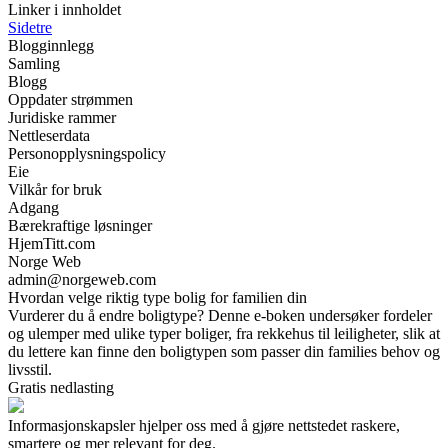
Linker i innholdet
Sidetre
Blogginnlegg
Samling
Blogg
Oppdater strømmen
Juridiske rammer
Nettleserdata
Personopplysningspolicy
Eie
Vilkår for bruk
Adgang
Bærekraftige løsninger
HjemTitt.com
Norge Web
admin@norgeweb.com
Hvordan velge riktig type bolig for familien din
Vurderer du å endre boligtype? Denne e-boken undersøker fordeler
og ulemper med ulike typer boliger, fra rekkehus til leiligheter, slik at
du lettere kan finne den boligtypen som passer din families behov og
livsstil.
Gratis nedlasting
Informasjonskapsler hjelper oss med å gjøre nettstedet raskere,
smartere og mer relevant for deg.