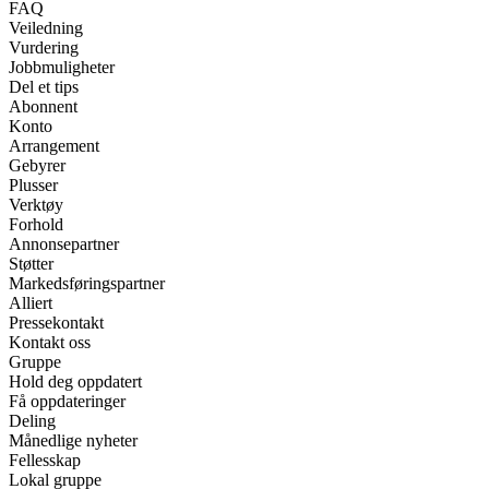
FAQ
Veiledning
Vurdering
Jobbmuligheter
Del et tips
Abonnent
Konto
Arrangement
Gebyrer
Plusser
Verktøy
Forhold
Annonsepartner
Støtter
Markedsføringspartner
Alliert
Pressekontakt
Kontakt oss
Gruppe
Hold deg oppdatert
Få oppdateringer
Deling
Månedlige nyheter
Fellesskap
Lokal gruppe