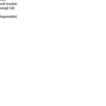
odt resultat.
unngå fall.
ringsmiddel.