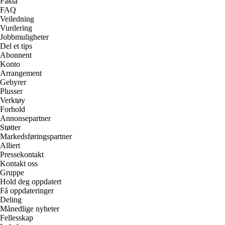
Fakta
FAQ
Veiledning
Vurdering
Jobbmuligheter
Del et tips
Abonnent
Konto
Arrangement
Gebyrer
Plusser
Verktøy
Forhold
Annonsepartner
Støtter
Markedsføringspartner
Alliert
Pressekontakt
Kontakt oss
Gruppe
Hold deg oppdatert
Få oppdateringer
Deling
Månedlige nyheter
Fellesskap