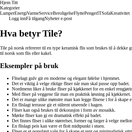
Hjem Titt
Kategorier
Lamper
Energi
Varme
Service
Beroligelse
Flytte
Penger
IT
Sofa
Kreativitet
Logg inn
Få tilgang
Nyheter e-post
Hva betyr Tile?
Tile på norsk refererer til en type keramisk flis som brukes til å dekke 
til norsk som flis eller kakel.
Eksempler på bruk
Fliselagt gulv gir en moderne og elegant følelse i hjemmet.
Det er viktig å velge riktige fliser når man skal pusse opp badet.
Nordmenn liker å bruke fliser på kjøkkenet for en enkel rengjøri
Med fliser på veggene får man en praktisk løsning på kjøkkenet.
Det er mange ulike mønstre man kan legge flisene i for å skape et
En flislagt terrasse gir et stilrent utseende i hagen.
Fliser kan også brukes til dekorasjon i form av mosaikk.
Mørke fliser kan gi en dramatisk effekt på badet.
Det finnes fliser i ulike størrelser, former og farger å velge mello
En flislagt peis kan være et flott midtpunkt i stuen.
Fliser er et populært valg for å skape et rent og minimalistisk utt