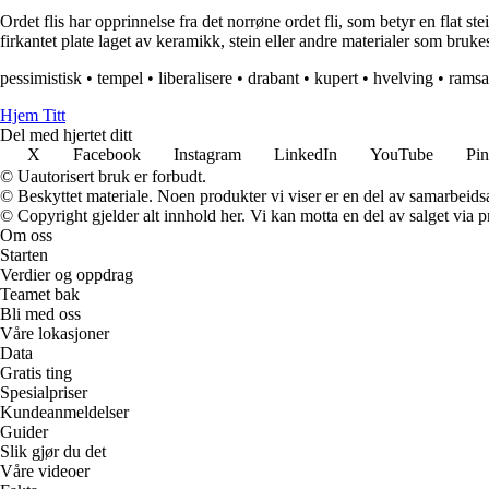
Ordet flis har opprinnelse fra det norrøne ordet fli, som betyr en flat stei
firkantet plate laget av keramikk, stein eller andre materialer som brukes
pessimistisk
•
tempel
•
liberalisere
•
drabant
•
kupert
•
hvelving
•
ramsa
Hjem Titt
Del med hjertet ditt
X
Facebook
Instagram
LinkedIn
YouTube
Pin
© Uautorisert bruk er forbudt.
© Beskyttet materiale. Noen produkter vi viser er en del av samarbeid
© Copyright gjelder alt innhold her. Vi kan motta en del av salget via pr
Om oss
Starten
Verdier og oppdrag
Teamet bak
Bli med oss
Våre lokasjoner
Data
Gratis ting
Spesialpriser
Kundeanmeldelser
Guider
Slik gjør du det
Våre videoer