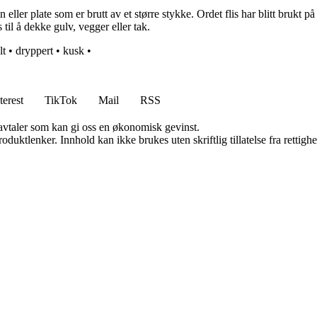
n eller plate som er brutt av et større stykke. Ordet flis har blitt brukt p
 til å dekke gulv, vegger eller tak.
lt
•
dryppert
•
kusk
•
terest
TikTok
Mail
RSS
savtaler som kan gi oss en økonomisk gevinst.
oduktlenker. Innhold kan ikke brukes uten skriftlig tillatelse fra rettigh