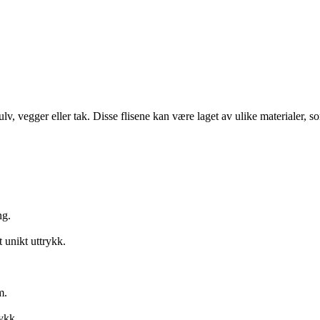
gulv, vegger eller tak. Disse flisene kan være laget av ulike materialer, 
ng.
 unikt uttrykk.
m.
rykk.