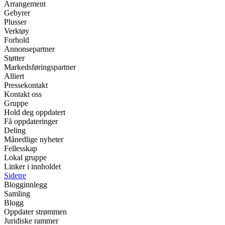
Arrangement
Gebyrer
Plusser
Verktøy
Forhold
Annonsepartner
Støtter
Markedsføringspartner
Alliert
Pressekontakt
Kontakt oss
Gruppe
Hold deg oppdatert
Få oppdateringer
Deling
Månedlige nyheter
Fellesskap
Lokal gruppe
Linker i innholdet
Sidetre
Blogginnlegg
Samling
Blogg
Oppdater strømmen
Juridiske rammer