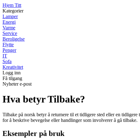
Hjem Titt
Kategorier
Lamper
Energi
Varme
Service
Beroligelse
Flytte
Penger
IT
Sofa
Kreativitet
Logg inn
Få tilgang
Nyheter e-post
Hva betyr Tilbake?
Tilbake på norsk betyr å returnere til et tidligere sted eller en tidlige
for å beskrive bevegelse eller handlinger som involverer å gå tilbake.
Eksempler på bruk