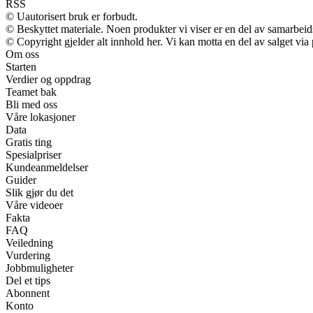
RSS
© Uautorisert bruk er forbudt.
© Beskyttet materiale. Noen produkter vi viser er en del av samarbei
© Copyright gjelder alt innhold her. Vi kan motta en del av salget via p
Om oss
Starten
Verdier og oppdrag
Teamet bak
Bli med oss
Våre lokasjoner
Data
Gratis ting
Spesialpriser
Kundeanmeldelser
Guider
Slik gjør du det
Våre videoer
Fakta
FAQ
Veiledning
Vurdering
Jobbmuligheter
Del et tips
Abonnent
Konto