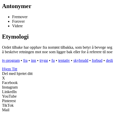
Antonymer
Fremover
Forover
Videre
Etymologi
Ordet tilbake har opphav fra norrønt tilbakka, som betyr å bevege seg ba
å beskrive retningen mot noe som ligger bak eller for å referere til noe
tv-program
•
fra
•
inn
•
trygg
•
fu
•
tentativ
•
skybrudd
•
forbud
•
dedi
Hjem Titt
Del med hjertet ditt
X
Facebook
Instagram
LinkedIn
YouTube
Pinterest
TikTok
Mail