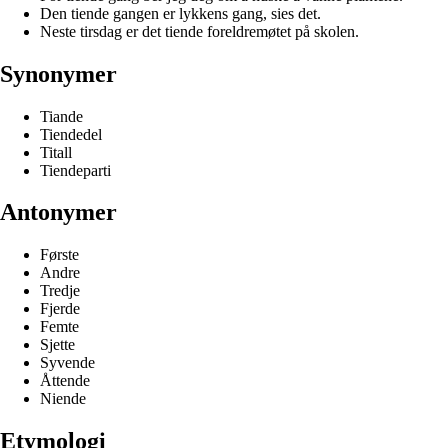
Den tiende gangen er lykkens gang, sies det.
Neste tirsdag er det tiende foreldremøtet på skolen.
Synonymer
Tiande
Tiendedel
Titall
Tiendeparti
Antonymer
Første
Andre
Tredje
Fjerde
Femte
Sjette
Syvende
Åttende
Niende
Etymologi