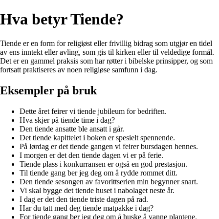
Hva betyr Tiende?
Tiende er en form for religiøst eller frivillig bidrag som utgjør en tidel
av ens inntekt eller avling, som gis til kirken eller til veldedige formål.
Det er en gammel praksis som har røtter i bibelske prinsipper, og som
fortsatt praktiseres av noen religiøse samfunn i dag.
Eksempler på bruk
Dette året feirer vi tiende jubileum for bedriften.
Hva skjer på tiende time i dag?
Den tiende ansatte ble ansatt i går.
Det tiende kapittelet i boken er spesielt spennende.
På lørdag er det tiende gangen vi feirer bursdagen hennes.
I morgen er det den tiende dagen vi er på ferie.
Tiende plass i konkurransen er også en god prestasjon.
Til tiende gang ber jeg deg om å rydde rommet ditt.
Den tiende sesongen av favorittserien min begynner snart.
Vi skal bygge det tiende huset i nabolaget neste år.
I dag er det den tiende triste dagen på rad.
Har du tatt med deg tiende matpakke i dag?
For tiende gang ber jeg deg om å huske å vanne plantene.