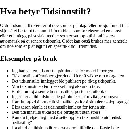
Hva betyr Tidsinnstilt?
Ordet tidsinnstilt refererer til noe som er planlagt eller programmert til å
skje på et bestemt tidspunkt i fremtiden, som for eksempel en epost
eller et innlegg på sosiale medier som er satt opp til å publiseres
automatisk på et senere tidspunkt. Ordet kan også brukes mer generelt
om noe som er planlagt til en spesifikk tid i fremtiden.
Eksempler på bruk
Jeg har satt en tidsinnstilt påminnelse for møtet i morgen.
Tidsinnstilt kaffetrakter gjør det enklere å våkne om morgenen.
Det tidsinnstilte innlegget ble publisert på riktig tidspunkt.
Min tidsinnstilte alarm vekket meg akkurat i tide.
Er det mulig å sende tidsinnstilte e-poster i Outlook?
Jeg setter alltid tidsinnstilte påminnelser for viktige oppgaver.
Har du prøvd å bruke tidsinnstilte lys for å simulere soloppgang?
Bloggeren planla et tidsinnstilt innlegg for ferien sin.
Den tidsinnstilte utkastet ble ferdigstilt uten stress.
Kan du hjelpe meg med å sette opp en tidsinnstilt automatisk
nedlasting?
Ha alltid en tidsinnstilt reservealarm i tilfelle den første ikke