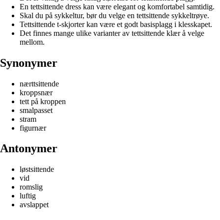
En tettsittende dress kan være elegant og komfortabel samtidig.
Skal du på sykkeltur, bør du velge en tettsittende sykkeltrøye.
Tettsittende t-skjorter kan være et godt basisplagg i klesskapet.
Det finnes mange ulike varianter av tettsittende klær å velge
mellom.
Synonymer
nærttsittende
kroppsnær
tett på kroppen
smalpasset
stram
figurnær
Antonymer
løstsittende
vid
romslig
luftig
avslappet