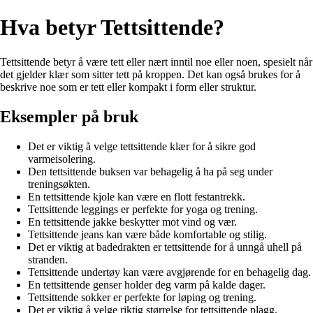
Hva betyr Tettsittende?
Tettsittende betyr å være tett eller nært inntil noe eller noen, spesielt når
det gjelder klær som sitter tett på kroppen. Det kan også brukes for å
beskrive noe som er tett eller kompakt i form eller struktur.
Eksempler på bruk
Det er viktig å velge tettsittende klær for å sikre god
varmeisolering.
Den tettsittende buksen var behagelig å ha på seg under
treningsøkten.
En tettsittende kjole kan være en flott festantrekk.
Tettsittende leggings er perfekte for yoga og trening.
En tettsittende jakke beskytter mot vind og vær.
Tettsittende jeans kan være både komfortable og stilig.
Det er viktig at badedrakten er tettsittende for å unngå uhell på
stranden.
Tettsittende undertøy kan være avgjørende for en behagelig dag.
En tettsittende genser holder deg varm på kalde dager.
Tettsittende sokker er perfekte for løping og trening.
Det er viktig å velge riktig størrelse for tettsittende plagg.