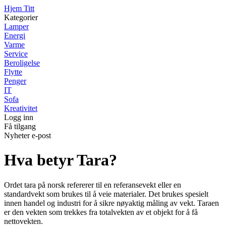
Hjem Titt
Kategorier
Lamper
Energi
Varme
Service
Beroligelse
Flytte
Penger
IT
Sofa
Kreativitet
Logg inn
Få tilgang
Nyheter e-post
Hva betyr Tara?
Ordet tara på norsk refererer til en referansevekt eller en
standardvekt som brukes til å veie materialer. Det brukes spesielt
innen handel og industri for å sikre nøyaktig måling av vekt. Taraen
er den vekten som trekkes fra totalvekten av et objekt for å få
nettovekten.