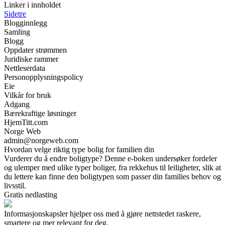
Linker i innholdet
Sidetre
Blogginnlegg
Samling
Blogg
Oppdater strømmen
Juridiske rammer
Nettleserdata
Personopplysningspolicy
Eie
Vilkår for bruk
Adgang
Bærekraftige løsninger
HjemTitt.com
Norge Web
admin@norgeweb.com
Hvordan velge riktig type bolig for familien din
Vurderer du å endre boligtype? Denne e-boken undersøker fordeler
og ulemper med ulike typer boliger, fra rekkehus til leiligheter, slik at
du lettere kan finne den boligtypen som passer din families behov og
livsstil.
Gratis nedlasting
Informasjonskapsler hjelper oss med å gjøre nettstedet raskere,
smartere og mer relevant for deg.