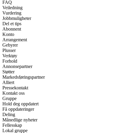
FAQ
Veiledning
Vurdering
Jobbmuligheter
Del et tips
Abonnent
Konto
Arrangement
Gebyrer
Plusser
Verktøy
Forhold
Annonsepartner
Støtter
Markedsføringspartner
Alliert
Pressekontakt
Kontakt oss
Gruppe
Hold deg oppdatert
Få oppdateringer
Deling
Månedlige nyheter
Fellesskap
Lokal gruppe