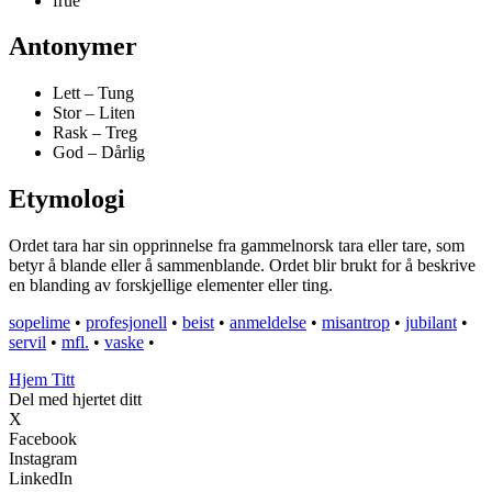
frue
Antonymer
Lett – Tung
Stor – Liten
Rask – Treg
God – Dårlig
Etymologi
Ordet tara har sin opprinnelse fra gammelnorsk tara eller tare, som
betyr å blande eller å sammenblande. Ordet blir brukt for å beskrive
en blanding av forskjellige elementer eller ting.
sopelime
•
profesjonell
•
beist
•
anmeldelse
•
misantrop
•
jubilant
•
servil
•
mfl.
•
vaske
•
Hjem Titt
Del med hjertet ditt
X
Facebook
Instagram
LinkedIn