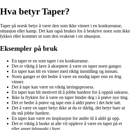
Hva betyr Taper?
Taper på norsk betyr å være den som ikke vinner i en konkurranse,
situasjon eller kamp. Det kan også brukes for å beskrive noen som ikke
lykkes eller kommer ut som den svakeste i en situasjon.
Eksempler på bruk
En taper er en som taper i en konkurranse.
Det er viktig å lære å akseptere å være en taper noen ganger.
En taper kan bli en vinner med riktig innstilling og innsats.
Noen ganger er det bedre å være en modig taper enn en feig
vinner.
Det å tape kan være en viktig læringsprosess.
En taper kan bli motivert til å jobbe hardere for å oppnå suksess.
Ikke la frykten for å være en taper hindre deg i å prøve nye ting.
Det er bedre å prøve og tape enn å aldri prøve i det hele tatt.
Det å være en taper betyr ikke at du er dårlig, det betyr bare at
du må jobbe hardere.
En taper kan være en inspirasjon for andre til å aldri gi opp.
Det er viktig å huske at alle vil oppleve å være en taper på et
eller annet tidspunkt i livet.