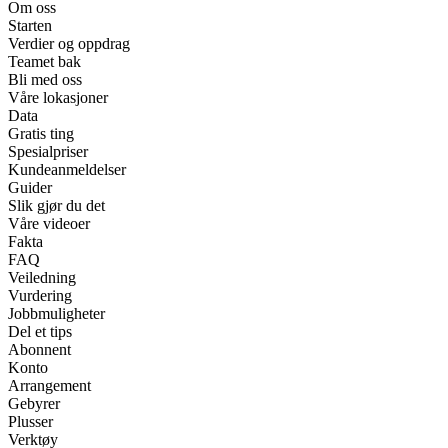
Om oss
Starten
Verdier og oppdrag
Teamet bak
Bli med oss
Våre lokasjoner
Data
Gratis ting
Spesialpriser
Kundeanmeldelser
Guider
Slik gjør du det
Våre videoer
Fakta
FAQ
Veiledning
Vurdering
Jobbmuligheter
Del et tips
Abonnent
Konto
Arrangement
Gebyrer
Plusser
Verktøy