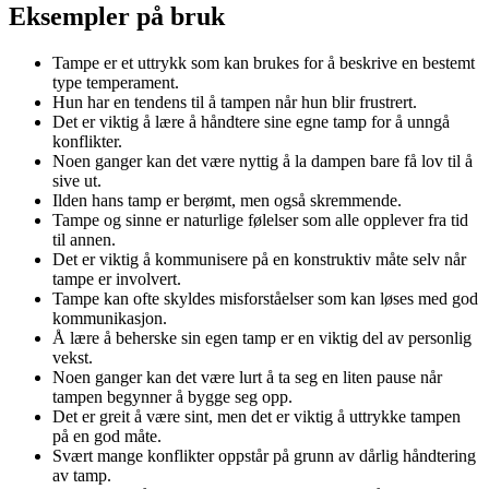
Eksempler på bruk
Tampe er et uttrykk som kan brukes for å beskrive en bestemt
type temperament.
Hun har en tendens til å tampen når hun blir frustrert.
Det er viktig å lære å håndtere sine egne tamp for å unngå
konflikter.
Noen ganger kan det være nyttig å la dampen bare få lov til å
sive ut.
Ilden hans tamp er berømt, men også skremmende.
Tampe og sinne er naturlige følelser som alle opplever fra tid
til annen.
Det er viktig å kommunisere på en konstruktiv måte selv når
tampe er involvert.
Tampe kan ofte skyldes misforståelser som kan løses med god
kommunikasjon.
Å lære å beherske sin egen tamp er en viktig del av personlig
vekst.
Noen ganger kan det være lurt å ta seg en liten pause når
tampen begynner å bygge seg opp.
Det er greit å være sint, men det er viktig å uttrykke tampen
på en god måte.
Svært mange konflikter oppstår på grunn av dårlig håndtering
av tamp.