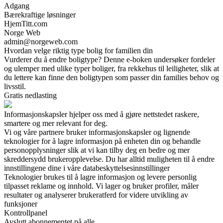
Adgang
Bærekraftige løsninger
HjemTitt.com
Norge Web
admin@norgeweb.com
Hvordan velge riktig type bolig for familien din
Vurderer du å endre boligtype? Denne e-boken undersøker fordeler
og ulemper med ulike typer boliger, fra rekkehus til leiligheter, slik at
du lettere kan finne den boligtypen som passer din families behov og
livsstil.
Gratis nedlasting
Informasjonskapsler hjelper oss med å gjøre nettstedet raskere,
smartere og mer relevant for deg.
Vi og våre partnere bruker informasjonskapsler og lignende
teknologier for å lagre informasjon på enheten din og behandle
personopplysninger slik at vi kan tilby deg en bedre og mer
skreddersydd brukeropplevelse. Du har alltid muligheten til å endre
innstillingene dine i våre databeskyttelsesinnstillinger
Teknologier brukes til å lagre informasjon og levere personlig
tilpasset reklame og innhold. Vi lager og bruker profiler, måler
resultater og analyserer brukeratferd for videre utvikling av
funksjoner
Kontrollpanel
Avslutt abonnementet på alle