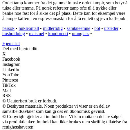
Ordet tamp kommer fra det gammelfranske ordet tampir, som betyr å
tukte eller temme. På norsk refererer tamp ofte til å trykke eller
banke noe fast for å sikre det på plass. Dette kan for eksempel være
å tampe kaffen i en espressomaskin for å få en tett og jevn kaffepuk.
barsok
•
nukleontall
•
midlertidig
•
samtaleemne
•
pot
•
utsteder
•
husholdning
•
maismel
•
kondomeri
•
uranglass
•
Hjem Titt
Del med hjertet ditt
X
Facebook
Instagram
LinkedIn
YouTube
Pinterest
TikTok
Mail
RSS
© Uautorisert bruk er forbudt.
© Beskyttet materiale. Noen produkter vi viser er en del av
samarbeidsavtaler som kan gi oss en økonomisk gevinst.
© Copyright gjelder alt innhold her. Vi kan motta en del av salget
via produktlenker. Innhold kan ikke brukes uten skriftlig tillatelse fra
rettighetshaveren.