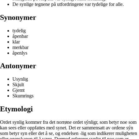
De synlige tegnene på utfordringene var tydelige for alle.
Synonymer
tydelig
åpenbar
klar
merkbar
åpenlys
Antonymer
Usynlig
Skjult
Gjemt
Skumrings
Etymologi
Ordet synlig kommer fra det norrøne ordet sýnligr, som betyr noe som
kan sees eller oppfattes med synet. Det er sammensatt av ordene sýn
som betyr syn eller det å se, og endelsen -lig som indikerer muligheten
eller egenskapen til å være. Dermed refererer synlig til noe som er