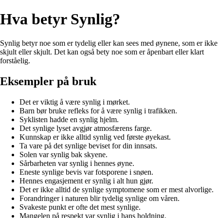
Hva betyr Synlig?
Synlig betyr noe som er tydelig eller kan sees med øynene, som er ikke
skjult eller skjult. Det kan også bety noe som er åpenbart eller klart
forståelig.
Eksempler på bruk
Det er viktig å være synlig i mørket.
Barn bør bruke refleks for å være synlig i trafikken.
Syklisten hadde en synlig hjelm.
Det synlige lyset avgjør atmosfærens farge.
Kunnskap er ikke alltid synlig ved første øyekast.
Ta vare på det synlige beviset for din innsats.
Solen var synlig bak skyene.
Sårbarheten var synlig i hennes øyne.
Eneste synlige bevis var fotsporene i snøen.
Hennes engasjement er synlig i alt hun gjør.
Det er ikke alltid de synlige symptomene som er mest alvorlige.
Forandringer i naturen blir tydelig synlige om våren.
Svakeste punkt er ofte det mest synlige.
Mangelen på respekt var synlig i hans holdning.