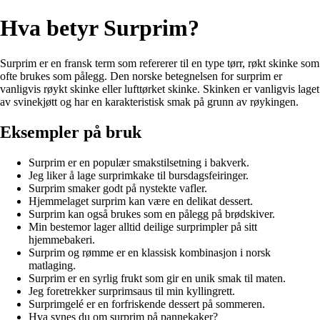
Hva betyr Surprim?
Surprim er en fransk term som refererer til en type tørr, røkt skinke som
ofte brukes som pålegg. Den norske betegnelsen for surprim er
vanligvis røykt skinke eller lufttørket skinke. Skinken er vanligvis laget
av svinekjøtt og har en karakteristisk smak på grunn av røykingen.
Eksempler på bruk
Surprim er en populær smakstilsetning i bakverk.
Jeg liker å lage surprimkake til bursdagsfeiringer.
Surprim smaker godt på nystekte vafler.
Hjemmelaget surprim kan være en delikat dessert.
Surprim kan også brukes som en pålegg på brødskiver.
Min bestemor lager alltid deilige surprimpler på sitt
hjemmebakeri.
Surprim og rømme er en klassisk kombinasjon i norsk
matlaging.
Surprim er en syrlig frukt som gir en unik smak til maten.
Jeg foretrekker surprimsaus til min kyllingrett.
Surprimgelé er en forfriskende dessert på sommeren.
Hva synes du om surprim på pannekaker?