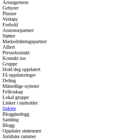
Arrangement
Gebyrer
Plusser
Verktøy
Forhold
Annonsepartner
Støtter
Markedsføringspartner
Alliert
Pressekontakt
Kontakt oss
Gruppe
Hold deg oppdatert
Få oppdateringer
Deling
Månedlige nyheter
Fellesskap
Lokal gruppe
Linker i innholdet
Sidetre
Blogginnlegg
Samling
Blogg
Oppdater strømmen
Juridiske rammer