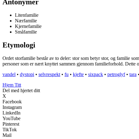
Antonymer
Litenfamilie
Nærfamilie
Kjernefamilie
Småfamilie
Etymologi
Ordet storfamilie består av to deler: stor som betyr stor, og familie
personer som er nært knyttet sammen gjennom familieforhold. Dette orde
vandel
•
dystopi
•
selvrespekt
•
fu
•
kjefte
•
sixpack
•
petroglyf
•
tara
Hjem Titt
Del med hjertet ditt
X
Facebook
Instagram
LinkedIn
YouTube
Pinterest
TikTok
Mail