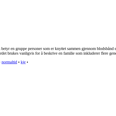
 som betyr en gruppe personer som er knyttet sammen gjennom blodsbånd e
t brukes vanligvis for å beskrive en familie som inkluderer flere generas
•
normaltid
•
kje
•