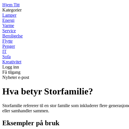
Hjem Titt
Kategorier
Lamper
Energi
Varme
Service
Beroligelse
Flytte
Penger
IT
Sofa
Kreativitet
Logg inn
Få tilgang
Nyheter e-post
Hva betyr Storfamilie?
Storfamilie refererer til en stor familie som inkluderer flere generasjo
eller samhandler sammen.
Eksempler på bruk