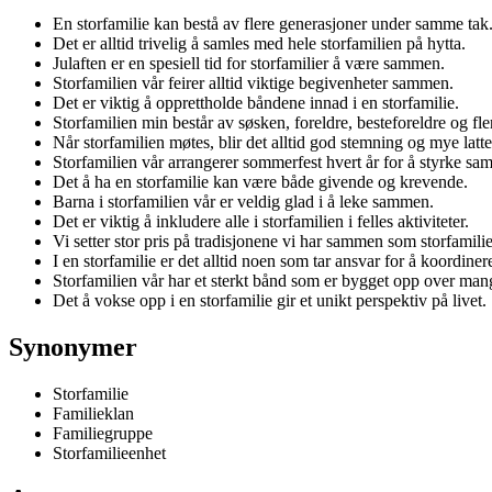
En storfamilie kan bestå av flere generasjoner under samme tak
Det er alltid trivelig å samles med hele storfamilien på hytta.
Julaften er en spesiell tid for storfamilier å være sammen.
Storfamilien vår feirer alltid viktige begivenheter sammen.
Det er viktig å opprettholde båndene innad i en storfamilie.
Storfamilien min består av søsken, foreldre, besteforeldre og fle
Når storfamilien møtes, blir det alltid god stemning og mye latte
Storfamilien vår arrangerer sommerfest hvert år for å styrke sa
Det å ha en storfamilie kan være både givende og krevende.
Barna i storfamilien vår er veldig glad i å leke sammen.
Det er viktig å inkludere alle i storfamilien i felles aktiviteter.
Vi setter stor pris på tradisjonene vi har sammen som storfamilie
I en storfamilie er det alltid noen som tar ansvar for å koordine
Storfamilien vår har et sterkt bånd som er bygget opp over mang
Det å vokse opp i en storfamilie gir et unikt perspektiv på livet.
Synonymer
Storfamilie
Familieklan
Familiegruppe
Storfamilieenhet