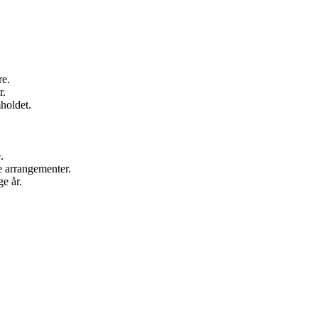
.
re.
r.
mholdet.
.
re arrangementer.
e år.