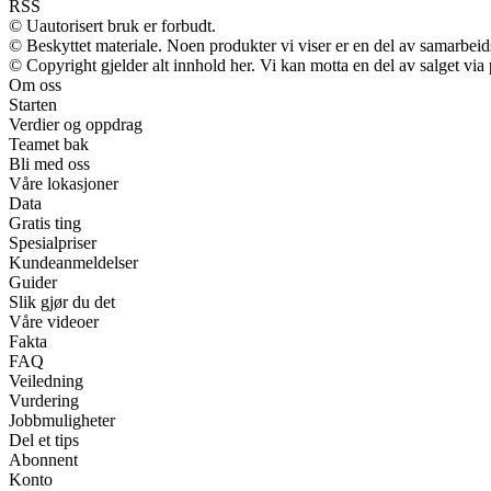
RSS
© Uautorisert bruk er forbudt.
© Beskyttet materiale. Noen produkter vi viser er en del av samarbei
© Copyright gjelder alt innhold her. Vi kan motta en del av salget via p
Om oss
Starten
Verdier og oppdrag
Teamet bak
Bli med oss
Våre lokasjoner
Data
Gratis ting
Spesialpriser
Kundeanmeldelser
Guider
Slik gjør du det
Våre videoer
Fakta
FAQ
Veiledning
Vurdering
Jobbmuligheter
Del et tips
Abonnent
Konto